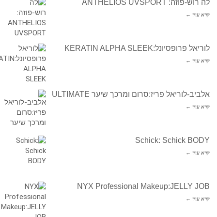
לה רוש-פוזה: ANTHELIOS UVSPORT
קרא עוד ←
לוריאל פרופסיונל:KERATIN ALPHA SLEEK
קרא עוד ←
אלביב-לוריאל פריז:סרום ומרכך שיער ULTIMATE
קרא עוד ←
Schick: Schick BODY
קרא עוד ←
NYX Professional Makeup:JELLY JOB
קרא עוד ←