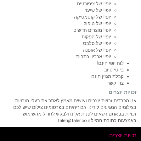
יופי! של ציפורניים
יופי! של שיער
יופי! של קוסמטיקה
יופי! של טיפול
יופי! מוצרים חדשים
יופי! של הפקות
יופי! של סלבס
יופי! של אופנה
יופי! ארכיון כתבות
לוח יופי חינם!
ביוטי טיוב
קבלת מגזין חינם
צרו קשר
זכויות יוצרים
אנו מכבדים זכויות יוצרים ועושים מאמץ לאתר את בעלי הזכויות
בצילומים המגיעים לידינו. אם זיהיתם בפרסומינו צילום שיש לכם
זכויות בו, אתם רשאים לפנות אלינו ולבקש לחדול מהשימוש
באמצעות כתובת המייל taler@taler.co.il
זכויות יוצרים