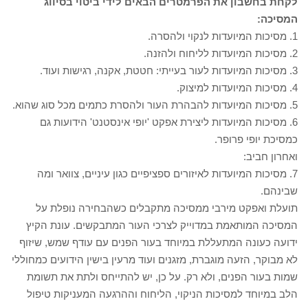
לקחת בחשבון את הפרמטרים הבאים לידי ביטוי בסיווג
המסיכה:
1. מסיכות המיועדות לנקוי ולהסרה.
2. מסיכות המיועדות לליחוח ולהזנה.
3. מסיכות המיועדות לעור בעייתי: חטטת, אקנה, רגישות ועוד.
4. מסיכות המיועדות למיצוק.
5. מסיכות המיועדות להבהרת העור ולהסרת כתמים מכל סוג שהוא.
6. מסיכות המיועדות ליצירת אפקט 'יופי אינסטנט' הידועות גם
כמסיכת יופי פרופר.
ואחרון חביב:
7. מסיכות המיועדות לאיזורים ספציפיים כגון עיניים, צוואר ומה
שבינהם.
תועלת ואפקט מירבי ממסיכה מתקבלים כשהבחירה נופלת על
המסיכה המותאמת במדוייק לצרכי העור המתבקשים. עונת הקיץ
ידועה כעונה המתעללת במיוחד בעור הפנים עם עודף שמש, שיזוף
לא מבוקר, הזעה מוגברת, מזגנים ועוד מרעין בישין הידועים כמחוללי
שמות בעור הפנים, ולא רק. על כן, יש להתייחס ולתת את תשומת
הלב במיוחד למסיכות הניקוי, הליחוח וההרגעה המעניקות טיפול