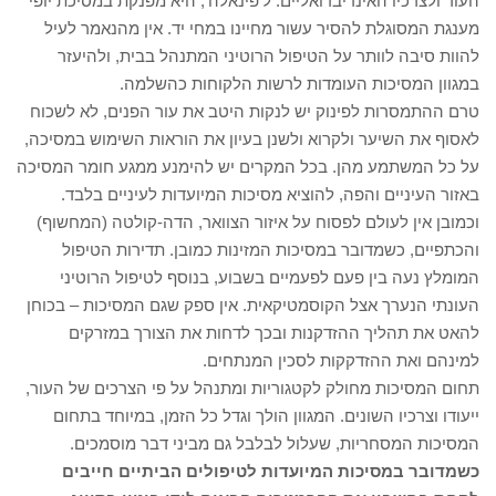
העור ולצרכיו האינדיבדואליים. ל'פינאלה', היא מפנקת במסיכת יופי
מענגת המסוגלת להסיר עשור מחיינו במחי יד. אין מהנאמר לעיל
להוות סיבה לוותר על הטיפול הרוטיני המתנהל בבית, ולהיעזר
במגוון המסיכות העומדות לרשות הלקוחות כהשלמה.
טרם ההתמסרות לפינוק יש לנקות היטב את עור הפנים, לא לשכוח
לאסוף את השיער ולקרוא ולשנן בעיון את הוראות השימוש במסיכה,
על כל המשתמע מהן. בכל המקרים יש להימנע ממגע חומר המסיכה
באזור העיניים והפה, להוציא מסיכות המיועדות לעיניים בלבד.
וכמובן אין לעולם לפסוח על איזור הצוואר, הדה-קולטה (המחשוף)
והכתפיים, כשמדובר במסיכות המזינות כמובן. תדירות הטיפול
המומלץ נעה בין פעם לפעמיים בשבוע, בנוסף לטיפול הרוטיני
העונתי הנערך אצל הקוסמטיקאית. אין ספק שגם המסיכות – בכוחן
להאט את תהליך ההזדקנות ובכך לדחות את הצורך במזרקים
למינהם ואת ההזדקקות לסכין המנתחים.
תחום המסיכות מחולק לקטגוריות ומתנהל על פי הצרכים של העור,
ייעודו וצרכיו השונים. המגוון הולך וגדל כל הזמן, במיוחד בתחום
המסיכות המסחריות, שעלול לבלבל גם מביני דבר מוסמכים.
כשמדובר במסיכות המיועדות לטיפולים הביתיים חייבים