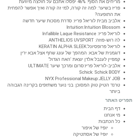
מריחים את הסוף: 46% יפסלו אתכם על חולצה מיוזעת
פריז בשיער: למה זה קורה, למי זה קורה ואיך אפשר להפחית
את התופעה?
אלביב מבית לוריאל פריז: סדרת מסכות שיער חדשה
Intuition:Intuition Blossom
לוריאל פריז: Infallible Laque Resistance
לה רוש-פוזה: ANTHELIOS UVSPORT
לוריאל פרופסיונל:KERATIN ALPHA SLEEK
דוגמנית של אבא: המהפך של עונג שחף אצל אבא ירין
קמפיין לענבל אלדן יוצאת 'האח הגדול'
אלביב-לוריאל פריז:סרום ומרכך שיער ULTIMATE
Schick: Schick BODY
NYX Professional Makeup:JELLY JOB
טרנד הטיק טוק המסוכן: בני נוער משתזפים בקרינה הגבוהה
ביותר
תפריט האתר
דף הבית
מי אנחנו
כל הכתבות
יופי! של איפור
יופי! של אסתטיקה