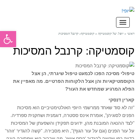
תפריט
פתח סרגל
ראשי
»
יופי! של קוסמטיקה
»
קוסמטיקה: קרנבל המסיכות
קוסמטיקה: קרנבל המסיכות
טיפולי מסיכה הפכו לכמעט טיפול שיגרתי, הן אצל
הקוסמטיקאיות והן אצל הלקוחות הפרטיים. מה מאפיין את
הפלא המרגיע שמחדש את העור?
קארין דנסקי
"זה לא סוד שאחד ממרשמי היופי האולטימטיביים הוא מסיכות
הפנים לסוגיהן", אומרת אינס ססטרה, דוגמנית ושחקנית ספרדיה.
"לצד ההנאה המובנת מהן, ידועים תפקידן והשפעתן של המסיכות
על עור הפנים (וגם על עור הגוף)", היא מסבירה. "קשה להגדיר 'זוהר'
בדיוק כפי שקשה להגדיר 'קסם אישי'. מה שברור הוא שמסיכה הינה