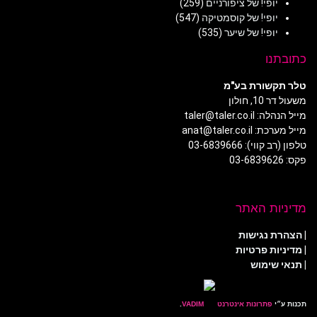
יופי! של ציפורניים
(259)
יופי! של קוסמטיקה
(547)
יופי! של שיער
(535)
כתובתנו
טלר תקשורת בע"מ
משעול דר 10, חולון
מייל הנהלה: taler@taler.co.il
מייל מערכת: anat@taler.co.il
טלפון (רב קווי): 03-6839666
פקס: 03-6839626
מדיניות האתר
|
הצהרת נגישות
|
מדיניות פרטיות
| תנאי שימוש
תכנות ע״י
פתרונות אינטרנט
.