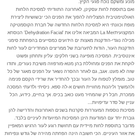
מונע ומשקם נוכח פגעי הקיץ.
ואם בתוספת לחות עסקינן, לאחרונה התוודיתי למסיכת הלחות
האולטימטיבית המצליחה להפוך את הפנים הכי יבשושיות ליצירת
מופת וכוונתי היא למסיכת הלחות החדשה של חברת הקוסמטיקה
המקצועיתLa Mer המביאה אלינו את 'Dehydration Facial' הנוסחא
מכילה נוגדי-הזדקנות מאצות ים הידועים כמסייעים בהפחתת סימני
הזדקנות העור, הודות לתערובת של ממריצים המחדירים לעור לחות
אינטסיבית. המסיכה מופיעה בשני חלקים: עליון ותחתון ופשוט
לוקחת את הפנים ומחוללת בהן מטא-מורפוזה משיבת נעורים, ותודו
שזה לא מעט. אגב, גם לאחר ההסרה נשאר על הפנים מאגר של כל
טוב. מומלץ לטפוח על העור ובכך להחדיר את שרידי הקסם פנימה
ולהמשיך וליהנות מחוויית חושים א-לה ספא. ניסיתי ולדעתי המסכה
ממכרת, חבל רק שהמחיר מעט כואב בכיס. אך בחיים, כידוע, הכל
עניין של סדר עדיפויות…
מסיכות נוספות המעוררות סקרנות בשנים האחרונות והדרישה להן
גוברת יחד עם המודעות הינן המסיכות המיועדות לעיניים בלבד.
מדובר בתוספת לחות מיידית עם תחושת רוגע לעור הרגיש המאפיין
את אזור העיניים. הכי חשובה הינה הפחתה מהירה של גודש ונפיחות