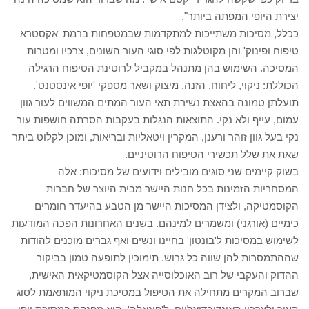
יצירת היופי המפתה ביותר".
ככלל, מסיכות משתייכות למתקדמות שבמטפחות ברמת 'אקסטרא
טיפוח ופינוק' והן מקוטלגות לפי סוגי העור השונים, צרכיו ומטרות
המסיכה. השימוש בהן מתנהל במקביל לרוטינת הטיפוח הרגילה
הכוללת: ניקוי, ליחוח, הזנה, מיצוק ושאר מספקי 'יופי אינסטנט'.
תועלתן טמונה בהאצת נשירת תאי העור המתים המשווים לעור גוון
עמום, עייף ולא נקי. התוצאות הנגלות בעקבות הסרתה חושפות עור
נקי בעל גוון זוהר ורענן, המקרין ויטאליות ובריאות, ומוכן לקלוט ביתר
שאת את שלל תכשירי הטיפוח הרוטיניים.
בשוק קיימים שני סוגים מובילים וידועים של מסיכות: אלה
המסחריות הזמינות בכל חנות היישר מבית היוצר של חברות
הקוסמטיקה, ולצידן המסיכות היישר מן הטבע בהיעדר חומרים
כימיים (אורגני) ומשמרים למינהם. בשנים האחרונות הפכה המודעות
לשימוש במסיכות ל'בונטון' בחיינו ונשים ואף גברים מוכנים להודות
שההתמסרות להן שווה כל גרוש. תימוכין לתופעה טמון בביקור
ההדוק והעקבי של רוב האוכלוסייה אצל הקוסמטיקאית האישית,
שברוב המקרים מתחילה את הטיפול במסיכת ניקוי המותאמת לסוג