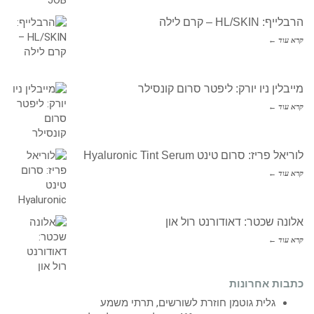
הרבלייף: HL/SKIN – קרם לילה
קרא עוד ←
מייבלין ניו יורק: ליפטר סרום קונסילר
קרא עוד ←
לוריאל פריז: סרום טינט Hyaluronic Tint Serum
קרא עוד ←
אלונה שכטר: דאודורנט רול און
קרא עוד ←
כתבות אחרונות
גלית גוטמן חוזרת לשורשים, תרתי משמע