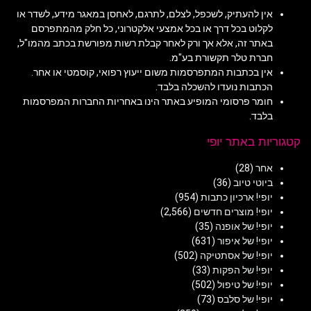
אין להעתיק, לשכפל, לצלם, לתרגם, לאחסן במאגר מידע, לשדר או
לקלוט בכל דרך או בכל אמצעי אלקטרוני, כל חלק מהמתפרסם
באתר זה, אלא אך ורק לאחר קבלת רשות מפורשת בכתב מהמו"ל,
חברת טלר תקשורת בע"מ.
אין בכתבות המתפרסמות משום ייעוץ רפואי, קוסמטי או אחר.
הכתבות נועדו להשכלה בלבד.
חומר פרסומי המופיע באתר הינו באחריות החברות המפרסמות
בלבד.
קטגוריות באתר יופי
אחר
(28)
ביוטי טיוב
(36)
יופי! ארכיון כתבות
(954)
יופי! מוצרים חדשים
(2,566)
יופי! של אופנה
(35)
יופי! של איפור
(631)
יופי! של אסתטיקה
(502)
יופי! של הפקות
(33)
יופי! של טיפול
(502)
יופי! של סלבס
(73)