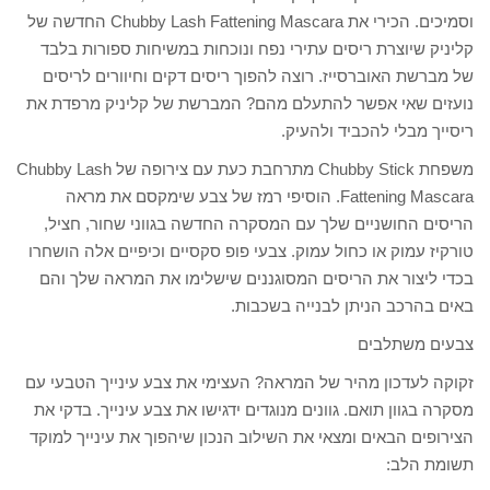
וסמיכים. הכירי את Chubby Lash Fattening Mascara החדשה של
קליניק שיוצרת ריסים עתירי נפח ונוכחות במשיחות ספורות בלבד
של מברשת האוברסייז. רוצה להפוך ריסים דקים וחיוורים לריסים
נועזים שאי אפשר להתעלם מהם? המברשת של קליניק מרפדת את
ריסייך מבלי להכביד ולהעיק.
משפחת Chubby Stick מתרחבת כעת עם צירופה של Chubby Lash
Fattening Mascara. הוסיפי רמז של צבע שימקסם את מראה
הריסים החושניים שלך עם המסקרה החדשה בגווני שחור, חציל,
טורקיז עמוק או כחול עמוק. צבעי פופ סקסיים וכיפיים אלה הושחרו
בכדי ליצור את הריסים המסוגננים שישלימו את המראה שלך והם
באים בהרכב הניתן לבנייה בשכבות.
צבעים משתלבים
זקוקה לעדכון מהיר של המראה? העצימי את צבע עינייך הטבעי עם
מסקרה בגוון תואם. גוונים מנוגדים ידגישו את צבע עינייך. בדקי את
הצירופים הבאים ומצאי את השילוב הנכון שיהפוך את עינייך למוקד
תשומת הלב: