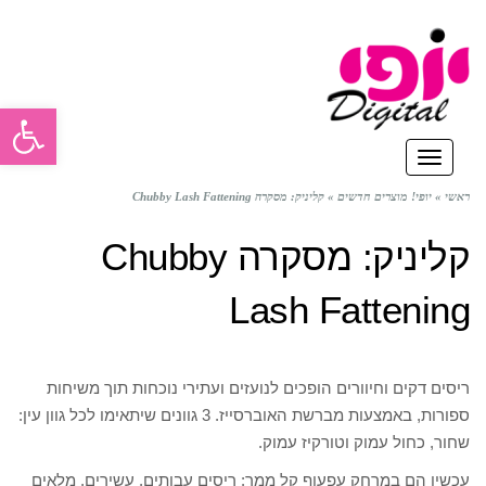
פתח סרגל
תפריט
ראשי
»
יופי! מוצרים חדשים
»
קליניק: מסקרה Chubby Lash Fattening
קליניק: מסקרה Chubby
Lash Fattening
ריסים דקים וחיוורים הופכים לנועזים ועתירי נוכחות תוך משיחות
ספורות, באמצעות מברשת האוברסייז. 3 גוונים שיתאימו לכל גוון עין:
שחור, כחול עמוק וטורקיז עמוק.
עכשיו הם במרחק עפעוף קל ממך: ריסים עבותים, עשירים, מלאים