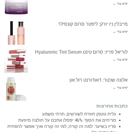
קרא עוד ←
מייבלין ניו יורק: ליפטר סרום קונסילר
קרא עוד ←
לוריאל פריז: סרום טינט Hyaluronic Tint Serum
קרא עוד ←
אלונה שכטר: דאודורנט רול און
קרא עוד ←
כתבות אחרונות
גלית גוטמן חוזרת לשורשים, תרתי משמע
מריחים את הסוף: 46% יפסלו אתכם על חולצה מיוזעת
פריז בשיער: למה זה קורה, למי זה קורה ואיך אפשר להפחית