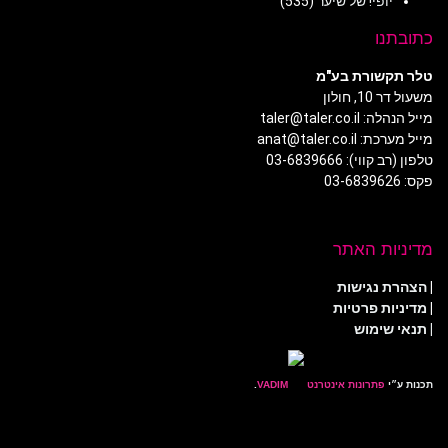
יופי! של שיער
(535)
כתובתנו
טלר תקשורת בע"מ
משעול דר 10, חולון
מייל הנהלה: taler@taler.co.il
מייל מערכת: anat@taler.co.il
טלפון (רב קווי): 03-6839666
פקס: 03-6839626
מדיניות האתר
|
הצהרת נגישות
|
מדיניות פרטיות
| תנאי שימוש
תכנות ע״י
פתרונות אינטרנט
.