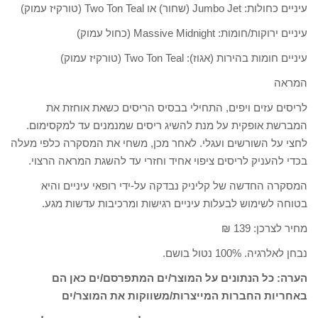
עיניים כחולות: Jumbo Jet (שחור) או Two Ton Teal (טורקיז עמוק)
עיניים ירוקות/חומות: Massive Midnight (כחול עמוק)
עיניים חומות בהירות (אגוז): Two Ton Teal (טורקיז עמוק)
המראה
לריסים עזים ויפים, התחילי בבסיס הריסים כשאת אוחזת את
המברשת אופקית על מנת להשיג ריסים שמנמנים עד למקסימום.
לחצי על השורשים ועגלי. לאחר מכן, משחי את המסקרה כלפי מעלה
בכדי להעניק לריסים ציפוי אחיד וחזרי עד להשגת המראה הרצוי.
המסקרה החדשה של קליניק נבדקה על-ידי רופאי עיניים והיא
בטוחה לשימוש לבעלות עיניים רגישות ומרכיבות עדשות מגע.
מחיר לצרכן: 139 ₪
נבחן לאלרגיה. 100% נטול בושם.
הערה: כל הנתונים על המוצר/ים המתפרסם/ים כאן הם
באחריות החברות המייצרות/משווקות את המוצר/ים