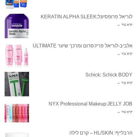
לוריאל פרופסיונל:KERATIN ALPHA SLEEK
קרא עוד ←
אלביב-לוריאל פריז:סרום ומרכך שיער ULTIMATE
קרא עוד ←
Schick: Schick BODY
קרא עוד ←
NYX Professional Makeup:JELLY JOB
קרא עוד ←
הרבלייף: HL/SKIN – קרם לילה