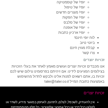
יופי! של קוסמטיקה
יופי! של טיפול
יופי! מוצרים חדשים
יופי! של הפקות
יופי! של סלבס
יופי! של אופנה
יופי! ארכיון כתבות
לוח יופי חינם!
ביוטי טיוב
קבלת מגזין חינם
צרו קשר
זכויות יוצרים
אנו מכבדים זכויות יוצרים ועושים מאמץ לאתר את בעלי הזכויות
בצילומים המגיעים לידינו. אם זיהיתם בפרסומינו צילום שיש לכם
זכויות בו, אתם רשאים לפנות אלינו ולבקש לחדול מהשימוש
באמצעות כתובת המייל taler@taler.co.il
זכויות יוצרים
אין להעתיק, לשכפל, לצלם, לתרגם, לאחסן במאגר מידע, לשדר או
לקלוט בכל דרך או בכל אמצעי אלקטרוני, כל חלק מהמתפרסם