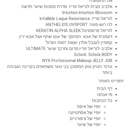
את התופעה?
אלביב מבית לוריאל פריז: סדרת מסכות שיער חדשה
Intuition:Intuition Blossom
לוריאל פריז: Infallible Laque Resistance
לה רוש-פוזה: ANTHELIOS UVSPORT
לוריאל פרופסיונל:KERATIN ALPHA SLEEK
דוגמנית של אבא: המהפך של עונג שחף אצל אבא ירין
קמפיין לענבל אלדן יוצאת 'האח הגדול'
אלביב-לוריאל פריז:סרום ומרכך שיער ULTIMATE
Schick: Schick BODY
NYX Professional Makeup:JELLY JOB
טרנד הטיק טוק המסוכן: בני נוער משתזפים בקרינה הגבוהה
ביותר
תפריט האתר
דף הבית
מי אנחנו
כל הכתבות
יופי! של איפור
יופי! של אסתטיקה
יופי! של ציפורניים
יופי! של שיער