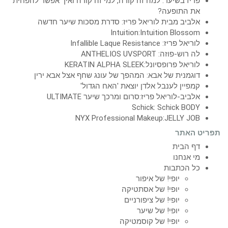
פריז בשיער: למה זה קורה, למי זה קורה ואיך אפשר להפחית
את התופעה?
אלביב מבית לוריאל פריז: סדרת מסכות שיער חדשה
Intuition:Intuition Blossom
לוריאל פריז: Infallible Laque Resistance
לה רוש-פוזה: ANTHELIOS UVSPORT
לוריאל פרופסיונל:KERATIN ALPHA SLEEK
דוגמנית של אבא: המהפך של עונג שחף אצל אבא ירין
קמפיין לענבל אלדן יוצאת 'האח הגדול'
אלביב-לוריאל פריז:סרום ומרכך שיער ULTIMATE
Schick: Schick BODY
NYX Professional Makeup:JELLY JOB
תפריט האתר
דף הבית
מי אנחנו
כל הכתבות
יופי! של איפור
יופי! של אסתטיקה
יופי! של ציפורניים
יופי! של שיער
יופי! של קוסמטיקה