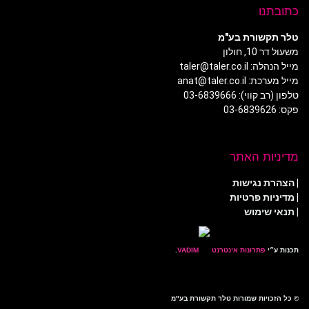
כתובתנו
טלר תקשורת בע"מ
משעול דר 10, חולון
מייל הנהלה: taler@taler.co.il
מייל מערכת: anat@taler.co.il
טלפון (רב קווי): 03-6839666
פקס: 03-6839626
מדיניות האתר
|
הצהרת נגישות
|
מדיניות פרטיות
| תנאי שימוש
תכנות ע״י
פתרונות אינטרנט
.
© כל הזכויות שמורות טלר תקשורת בע"מ