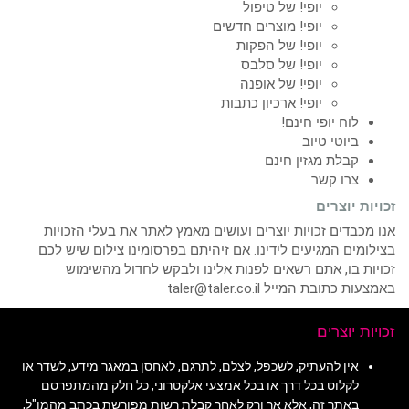
יופי! של טיפול
יופי! מוצרים חדשים
יופי! של הפקות
יופי! של סלבס
יופי! של אופנה
יופי! ארכיון כתבות
לוח יופי חינם!
ביוטי טיוב
קבלת מגזין חינם
צרו קשר
זכויות יוצרים
אנו מכבדים זכויות יוצרים ועושים מאמץ לאתר את בעלי הזכויות
בצילומים המגיעים לידינו. אם זיהיתם בפרסומינו צילום שיש לכם
זכויות בו, אתם רשאים לפנות אלינו ולבקש לחדול מהשימוש
באמצעות כתובת המייל taler@taler.co.il
זכויות יוצרים
אין להעתיק, לשכפל, לצלם, לתרגם, לאחסן במאגר מידע, לשדר או
לקלוט בכל דרך או בכל אמצעי אלקטרוני, כל חלק מהמתפרסם
באתר זה, אלא אך ורק לאחר קבלת רשות מפורשת בכתב מהמו"ל,