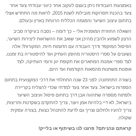
באמצעות העבודות ניתן בעצם לעקוב אחר כיווני עבודתי צעד אחר
צעד בהכנת תסרוקות מובילות לשנת 2015, לראות מה התחדש אצלי
בתחום עיצוב השיער והמגמה הכללית הרווחת בארץ ובעולם.
השאלה החוזרת המופנית אלי – כך דומה – נסבה בעיקרה סביב
הרצון לשמוע ולהבין מהיכן אני שואב את ההשראות ליצירות השיער,
הפיסול המוקפד ודרך העבודה עם הדגמות חיות. המקורות? אלה
נשענים על ספרי היסטוריה מהזמן העתיק ועד להיסטוריה בת זמננו,
לצד ספרי אמנות המתארים את תקופת יוון ורומי העתיקה, לצד
אופנות משתנות מהמאות הקודמות ועד היום.
בשורה התחתונה; לפני 23 שנה התחלתי את דרכי המקצועית בתחום
הספרות בישראל. צעד אחר צעד למדתי שכדי להצליח בקריירה
ולפתוח מספרה שתהווה אבן דרך בתחום פיסול ועיצוב השיער
בישראל, לא דיי בלהיות אמן ויוצר, צריך להתקדם בשקדנות וחריצות,
צריך להעיז ולחלום וצריך גם לדעת להתנהל כצוות, בצורה עסקית
שקולה.
קראתם ונהניתם? פרגנו לנו בשיתוף או בלייק!