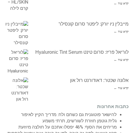
קרא עוד ←
מייבלין ניו יורק: ליפטר סרום קונסילר
קרא עוד ←
לוריאל פריז: סרום טינט Hyaluronic Tint Serum
קרא עוד ←
אלונה שכטר: דאודורנט רול און
קרא עוד ←
כתבות אחרונות
להישאר פוטוגנית גם כשחם ולח: מדריך הקיץ לאיפור
גלית גוטמן חוזרת לשורשים, תרתי משמע
מריחים את הסוף: 46% יפסלו אתכם על חולצה מיוזעת