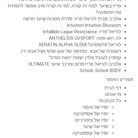
פריז בשיער: למה זה קורה, למי זה קורה ואיך אפשר להפחית
את התופעה?
אלביב מבית לוריאל פריז: סדרת מסכות שיער חדשה
Intuition:Intuition Blossom
לוריאל פריז: Infallible Laque Resistance
לה רוש-פוזה: ANTHELIOS UVSPORT
לוריאל פרופסיונל:KERATIN ALPHA SLEEK
דוגמנית של אבא: המהפך של עונג שחף אצל אבא ירין
קמפיין לענבל אלדן יוצאת 'האח הגדול'
אלביב-לוריאל פריז:סרום ומרכך שיער ULTIMATE
Schick: Schick BODY
תפריט האתר
דף הבית
מי אנחנו
כל הכתבות
יופי! של איפור
יופי! של אסתטיקה
יופי! של ציפורניים
יופי! של שיער
יופי! של קוסמטיקה