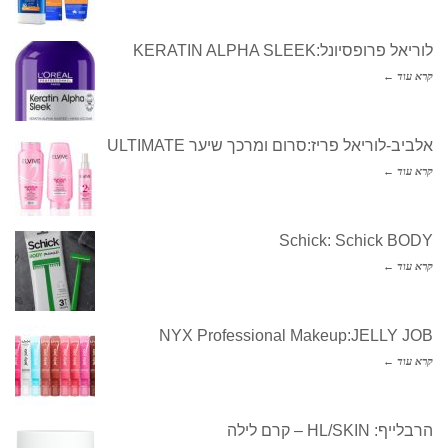
לוריאל פרופסיונל:KERATIN ALPHA SLEEK
קרא עוד ←
אלביב-לוריאל פריז:סרום ומרכך שיער ULTIMATE
קרא עוד ←
Schick: Schick BODY
קרא עוד ←
NYX Professional Makeup:JELLY JOB
קרא עוד ←
הרבלייף: HL/SKIN – קרם לילה