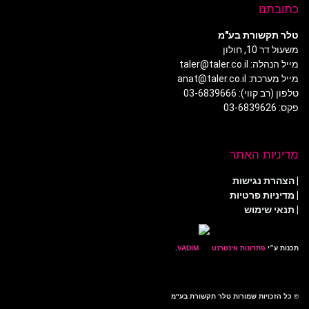
כתובתנו
טלר תקשורת בע"מ
משעול דר 10, חולון
מייל הנהלה: taler@taler.co.il
מייל מערכת: anat@taler.co.il
טלפון (רב קווי): 03-6839666
פקס: 03-6839626
מדיניות האתר
|
הצהרת נגישות
|
מדיניות פרטיות
| תנאי שימוש
תכנות ע״י
פתרונות אינטרנט
.
© כל הזכויות שמורות טלר תקשורת בע"מ