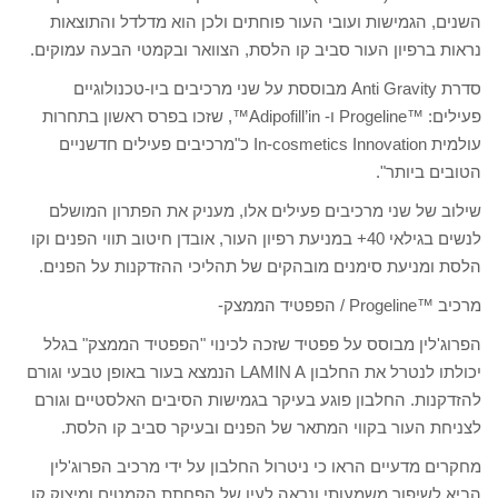
השנים, הגמישות ועובי העור פוחתים ולכן הוא מדלדל והתוצאות
נראות ברפיון העור סביב קו הלסת, הצוואר ובקמטי הבעה עמוקים.
סדרת Anti Gravity מבוססת על שני מרכיבים ביו-טכנולוגיים
פעילים: ™Progeline ו- Adipofill’in™, שזכו בפרס ראשון בתחרות
עולמית In-cosmetics Innovation כ"מרכיבים פעילים חדשניים
הטובים ביותר".
שילוב של שני מרכיבים פעילים אלו, מעניק את הפתרון המושלם
לנשים בגילאי 40+ במניעת רפיון העור, אובדן חיטוב תווי הפנים וקו
הלסת ומניעת סימנים מובהקים של תהליכי ההזדקנות על הפנים.
מרכיב ™Progeline / הפפטיד הממצק-
הפרוג'לין מבוסס על פפטיד שזכה לכינוי "הפפטיד הממצק" בגלל
יכולתו לנטרל את החלבון LAMIN A הנמצא בעור באופן טבעי וגורם
להזדקנות. החלבון פוגע בעיקר בגמישות הסיבים האלסטיים וגורם
לצניחת העור בקווי המתאר של הפנים ובעיקר סביב קו הלסת.
מחקרים מדעיים הראו כי ניטרול החלבון על ידי מרכיב הפרוג'לין
הביא לשיפור משמעותי ונראה לעין של הפחתת הקמטים ומיצוק קו