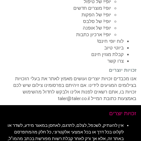
יופי! של טיפול
יופי! מוצרים חדשים
יופי! של הפקות
יופי! של סלבס
יופי! של אופנה
יופי! ארכיון כתבות
לוח יופי חינם!
ביוטי טיוב
קבלת מגזין חינם
צרו קשר
זכויות יוצרים
אנו מכבדים זכויות יוצרים ועושים מאמץ לאתר את בעלי הזכויות
בצילומים המגיעים לידינו. אם זיהיתם בפרסומינו צילום שיש לכם
זכויות בו, אתם רשאים לפנות אלינו ולבקש לחדול מהשימוש
באמצעות כתובת המייל taler@taler.co.il
זכויות יוצרים
אין להעתיק, לשכפל, לצלם, לתרגם, לאחסן במאגר מידע, לשדר או
לקלוט בכל דרך או בכל אמצעי אלקטרוני, כל חלק מהמתפרסם
באתר זה, אלא אך ורק לאחר קבלת רשות מפורשת בכתב מהמו"ל,