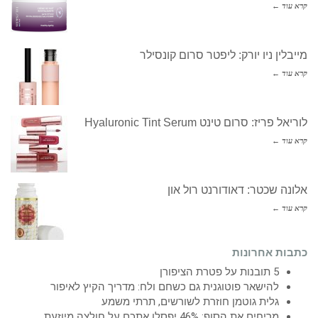
קרא עוד ←
מייבלין ניו יורק: ליפטר סרום קונסילר
קרא עוד ←
לוריאל פריז: סרום טינט Hyaluronic Tint Serum
קרא עוד ←
אלונה שכטר: דאודורנט רול און
קרא עוד ←
כתבות אחרונות
5 תובנות על פטרת הציפורן
להישאר פוטוגנית גם כשחם ולח: מדריך הקיץ לאיפור
גלית גוטמן חוזרת לשורשים, תרתי משמע
מריחים את הסוף: 46% יפסלו אתכם על חולצה מיוזעת