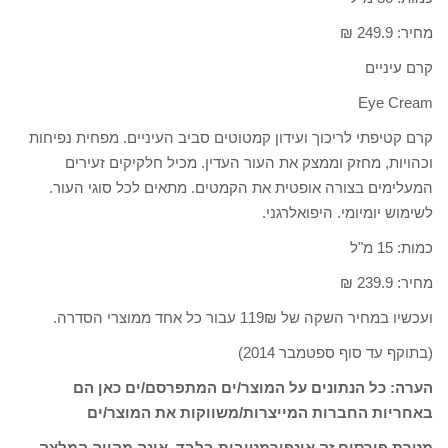
מחיר: 249.9 ₪
קרם עיניים
Eye Cream
קרם קטיפתי לריכוך ועידון קמטוטים סביב העיניים. מפחית נפיחות
וכהויות, מחזק וממצק את העור העדין. מכיל חלקיקים זעירים
המעלימים בצורה אופטית את הקמטים. מתאים לכל סוגי העור.
לשימוש יומיומי. היפואלרגני.
כמות: 15 מ"ל
מחיר: 239.9 ₪
ועכשיו במחיר השקה של 119₪ עבור כל אחד ממוצרי הסדרה.
(בתוקף עד סוף ספטמבר 2014)
הערה: כל הנתונים על המוצר/ים המתפרסם/ים כאן הם
באחריות החברות המייצרות/משווקות את המוצר/ים
מטרת פירסום זה אינפורמטיבית בלבד, אינה מהווה המלצה,