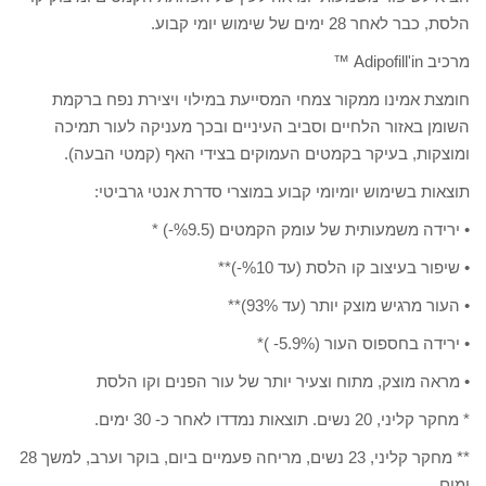
הלסת, כבר לאחר 28 ימים של שימוש יומי קבוע.
מרכיב Adipofill'in ™
חומצת אמינו ממקור צמחי המסייעת במילוי ויצירת נפח ברקמת
השומן באזור הלחיים וסביב העיניים ובכך מעניקה לעור תמיכה
ומוצקות, בעיקר בקמטים העמוקים בצידי האף (קמטי הבעה).
תוצאות בשימוש יומיומי קבוע במוצרי סדרת אנטי גרביטי:
• ירידה משמעותית של עומק הקמטים (%9.5-) *
• שיפור בעיצוב קו הלסת (עד %10-)**
• העור מרגיש מוצק יותר (עד 93%)**
• ירידה בחספוס העור (5.9%- )*
• מראה מוצק, מתוח וצעיר יותר של עור הפנים וקו הלסת
* מחקר קליני, 20 נשים. תוצאות נמדדו לאחר כ- 30 ימים.
** מחקר קליני, 23 נשים, מריחה פעמיים ביום, בוקר וערב, למשך 28
ימים..