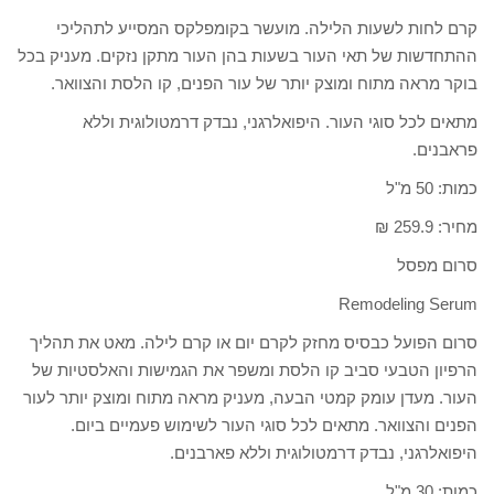
קרם לחות לשעות הלילה. מועשר בקומפלקס המסייע לתהליכי
ההתחדשות של תאי העור בשעות בהן העור מתקן נזקים. מעניק בכל
בוקר מראה מתוח ומוצק יותר של עור הפנים, קו הלסת והצוואר.
מתאים לכל סוגי העור. היפואלרגני, נבדק דרמטולוגית וללא
פראבנים.
כמות: 50 מ"ל
מחיר: 259.9 ₪
סרום מפסל
Remodeling Serum
סרום הפועל כבסיס מחזק לקרם יום או קרם לילה. מאט את תהליך
הרפיון הטבעי סביב קו הלסת ומשפר את הגמישות והאלסטיות של
העור. מעדן עומק קמטי הבעה, מעניק מראה מתוח ומוצק יותר לעור
הפנים והצוואר. מתאים לכל סוגי העור לשימוש פעמיים ביום.
היפואלרגני, נבדק דרמטולוגית וללא פארבנים.
כמות: 30 מ"ל