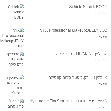
Schick: Schick BODY
קרא עוד ←
NYX Professional Makeup:JELLY JOB
קרא עוד ←
הרבלייף: HL/SKIN – קרם לילה
קרא עוד ←
מייבלין ניו יורק: ליפטר סרום קונסילר
קרא עוד ←
לוריאל פריז: סרום טינט Hyaluronic Tint Serum
קרא עוד ←