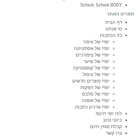
Schick: Schick BODY
תפריט האתר
דף הבית
מי אנחנו
כל הכתבות
יופי! של איפור
יופי! של אסתטיקה
יופי! של ציפורניים
יופי! של שיער
יופי! של קוסמטיקה
יופי! של טיפול
יופי! מוצרים חדשים
יופי! של הפקות
יופי! של סלבס
יופי! של אופנה
יופי! ארכיון כתבות
לוח יופי חינם!
ביוטי טיוב
קבלת מגזין חינם
צרו קשר