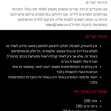
זכויות יוצרים
אנו מכבדים זכויות יוצרים ועושים מאמץ לאתר את בעלי הזכויות
בצילומים המגיעים לידינו. אם זיהיתם בפרסומינו צילום שיש לכם
זכויות בו, אתם רשאים לפנות אלינו ולבקש לחדול מהשימוש
באמצעות כתובת המייל taler@taler.co.il
זכויות יוצרים
אין להעתיק, לשכפל, לצלם, לתרגם, לאחסן במאגר מידע, לשדר או
לקלוט בכל דרך או בכל אמצעי אלקטרוני, כל חלק מהמתפרסם
באתר זה, אלא אך ורק לאחר קבלת רשות מפורשת בכתב מהמו"ל,
חברת טלר תקשורת בע"מ.
אין בכתבות המתפרסמות משום ייעוץ רפואי, קוסמטי או אחר.
הכתבות נועדו להשכלה בלבד.
חומר פרסומי המופיע באתר הינו באחריות החברות המפרסמות
בלבד.
קטגוריות באתר יופי
אחר
(28)
ביוטי טיוב
(36)