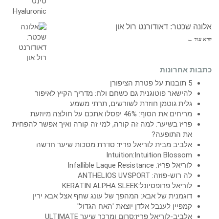
אלונה שכטר: דאודורנט רול און
קרא עוד ←
כתבות אחרונות
5 תובנות על פטרת הציפורן
להישאר פוטוגנית גם כשחם ולח: מדריך הקיץ לאיפור
גלית גוטמן חוזרת לשורשים, תרתי משמע
מריחים את הסוף: 46% יפסלו אתכם על חולצה מיוזעת
פריז בשיער: למה זה קורה, למי זה קורה ואיך אפשר להפחית
את התופעה?
אלביב מבית לוריאל פריז: סדרת מסכות שיער חדשה
Intuition:Intuition Blossom
לוריאל פריז: Infallible Laque Resistance
לה רוש-פוזה: ANTHELIOS UVSPORT
לוריאל פרופסיונל:KERATIN ALPHA SLEEK
דוגמנית של אבא: המהפך של עונג שחף אצל אבא ירין
קמפיין לענבל אלדן יוצאת 'האח הגדול'
אלביב-לוריאל פריז:סרום ומרכך שיער ULTIMATE