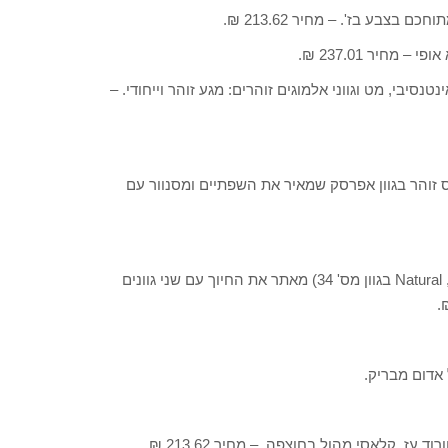
ROUGE ALLURE VELVE מס' 43), האהוב, אינטנסיבי, מט וגווני אלמוגים זוהרים: מגע זוהר וייחודי. –
LÈVRES SCINTILLANTES 181 גלוס בגוון מס' 181) גלוס זוהר בגוון אפרסק שמאיר את השפתיים ומסנוור עם
• le CRAYON LÈVRES עפרון שפתיים (Beige Satin בגוון מס' 89, Natural בגוון מס' 34) מאתר את החיוך עם שני גוונים
אדום מבריק.