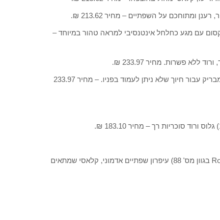
ROUGE COCO SHINE 87  גוון מס' 87 ), ורוד, קסום עם מגע כחלחל אינטנסיבי למראה טהור במיוחד –
• ROUGE ALLURE VELVET 46 (La Malicieuse מס' 46 ) אדום מבריק עבור חיוך שלא ניתן לעמוד בפניו. – מחיר 233.97
• LE CRAYON LÈVRES 48 (Bois de rose בגוון מס' 48, Rose clair בגוון מס' 88) עיפרון שפתיים אדמוני, קלאסי שמתאים