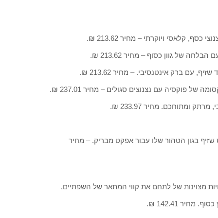
LÈVRES SCINT, (גלוס גוון Tocade מספר 182) גלוס שזיף בגון הטהור שלו עבור אפקט מבריק. – מחיר