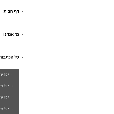
דף הבית
מי אנחנו
כל הכתבות
יופי! ש
יופי! 
יופי! ש
יופי! ש