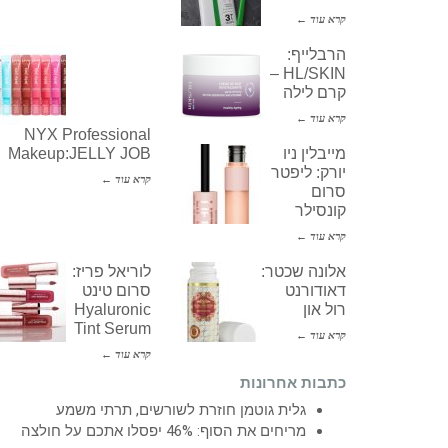
קרא עוד ←
הרבלייף:
HL/SKIN –
קרם לילה
קרא עוד ←
NYX Professional
מייבלין ניו
Makeup:JELLY JOB
יורק: ליפטר
קרא עוד ←
סרום
קונסילר
קרא עוד ←
אלונה שכטר:
לוריאל פריז:
דאודורנט
סרום טינט
רול און
Hyaluronic
Tint Serum
קרא עוד ←
קרא עוד ←
כתבות אחרונות
גלית גוטמן חוזרת לשורשים, תרתי משמע
מריחים את הסוף: 46% יפסלו אתכם על חולצה