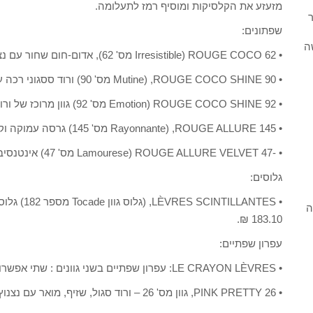
מזעזע את הקלסיקות ומוסיף רמז לתעלומה.
ר
שפתונים:
ה
• ROUGE COCO 62 (Irresistible מס' 62), אדום-חום שחור עם נצנוצי כסף, קלאסי ויוקרתי – מחיר 213.62 ₪.
• ROUGE COCO SHINE 90, (Mutine מס' 90) ורוד ססגוני רכה עם הבלחה של גוון כסוף – מחיר 213.62 ₪.
• ROUGE COCO SHINE 92 (Emotion מס' 92) גוון מרוכז של ורוד שזיף, עם ברק אינטנסיבי. – מחיר 213.62 ₪.
• ROUGE ALLURE 145, (Rayonnante מס' 145) גרסה עמוקה וקסומה של פוקסיה עם נצנוצים סגולים – מחיר 237.01 ₪.
• -ROUGE ALLURE VELVET 47 (Lamourese מס' 47) אינטנסיבי, מרתק ומתוחכם. מחיר 233.97 ₪.
גלוסים:
• ILLANTES
ה
183.10 ₪.
עפרון שפתיים:
• LE CRAYON LÈVRES: עפרון שפתיים בשני גוונים : שתי אפשרויות מצוינות של לתחם את קווי המתאר של השפתיים,
• 26 PINK PRETTY, גוון מס' 26 – ורוד סגול, שזיף, מואר עם נצנוץ כסוף. מחיר 142.41 ₪.