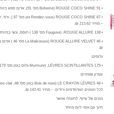
• ROUGE COCO SHINE 91 (Boheme מס' 91), אדום ספוג בזוהר, רענן ומתוחכם על השפתיים – מחיר 213.62 ₪.
• (Rendez-vous
– מחיר 213.62 ₪.
• ROUGE ALLURE 138, (Fouguse מס' 138 ) תוסס, ונשי במיוחד, ורוד ללא פשרות. מחיר 233.97 ₪.
₪.
גלוסים:
• LÈVRES SCINTILLANTES 179, (Murmure גלוס בגוון מס' 179) גלוס ורוד סוכריות רך – מחיר 183.10 ₪.
עפרון שפתיים:
לכל הגוונים האדמדמים ורודים. – מחיר 142.41 ₪.
גוונים של שיזף, לתעוזה ואושר
חיוך עם אופי ליום מיוחד.