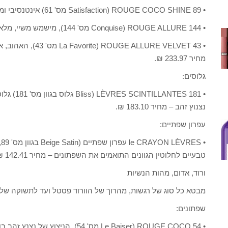
• ROUGE COCO SHINE 89 (Satisfaction מס' 61) אינטנסיבי ומתוחכם בצבע בז'. – מחיר 213.62 ₪.
• ROUGE ALLURE 144 (Conquise מס' 144), מישמש משיי, מלא אופי – מחיר 237.01 ₪.
• T 43 (La Favorite
מחיר 233.97 ₪.
גלוסים:
•  (Bliss
נצנוץ זהב – מחיר 183.10 ₪.
עפרון שפתיים:
טבעיים לחלוטין הגוונים התואמים את השפתונים – מחיר 142.41 ₪.
ורוד, אדום, מהות הנשיות
מבטא כל סוג של רגשות, מהרוך של הוורוד פסטל ועד לתשוקה של 
שפתונים:
• ROUGE COCO 54 (Le Baiser מס' 54), הניצוץ של נצנץ זהב בוורוד עז, קלאסי מהול בחוצפה. – מחיר 213.62 ₪.