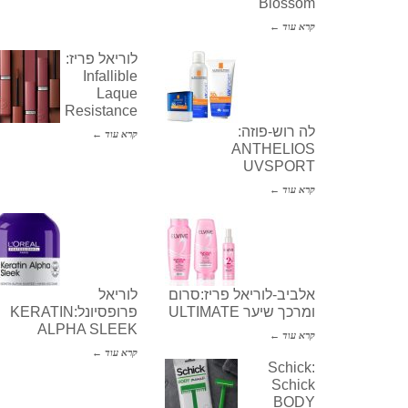
Blossom
קרא עוד ←
לוריאל פריז:
Infallible
Laque
Resistance
לה רוש-פוזה:
קרא עוד ←
ANTHELIOS
UVSPORT
קרא עוד ←
אלביב-לוריאל פריז:סרום
לוריאל
ומרכך שיער ULTIMATE
פרופסיונל:KERATIN
ALPHA SLEEK
קרא עוד ←
קרא עוד ←
Schick:
Schick
BODY