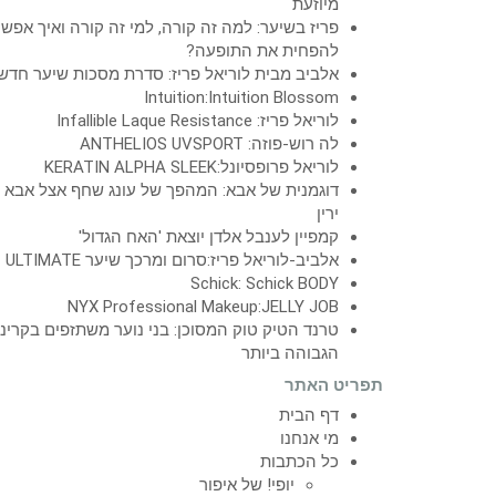
מיוזעת
פריז בשיער: למה זה קורה, למי זה קורה ואיך אפש
להפחית את התופעה?
אלביב מבית לוריאל פריז: סדרת מסכות שיער חדש
Intuition:Intuition Blossom
לוריאל פריז: Infallible Laque Resistance
לה רוש-פוזה: ANTHELIOS UVSPORT
לוריאל פרופסיונל:KERATIN ALPHA SLEEK
דוגמנית של אבא: המהפך של עונג שחף אצל אבא
ירין
קמפיין לענבל אלדן יוצאת 'האח הגדול'
אלביב-לוריאל פריז:סרום ומרכך שיער ULTIMATE
Schick: Schick BODY
NYX Professional Makeup:JELLY JOB
טרנד הטיק טוק המסוכן: בני נוער משתזפים בקרינ
הגבוהה ביותר
תפריט האתר
דף הבית
מי אנחנו
כל הכתבות
יופי! של איפור