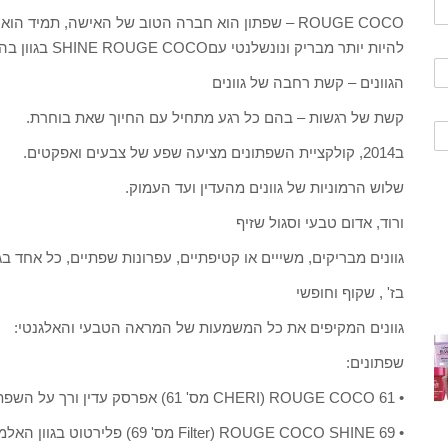
ROUGE COCO – שפתון הוא חברה הטוב של האישה, תמיד 
להיות יותר מבריק ונונשלנטי עםSHINE ROUGE COCO בגוון בהיר או יותר עמוק.
הגוונים – קשת רחבה של גוונים
קשת של רגשות – בהם כל רגע מתחיל עם החיוך שאת בוחרת.
ב2014, קולקציית השפתונים מציעה שפע של צבעים ואפקטים.
שלוש הרמוניות של גוונים מהעדין ועד העמוק.
ורוד, אדום טבעי וסגול שזיף
גוונים מבריקים, משייים או קטיפתיים, עפרונות שפתיים, כל אחד בג
בז' , שקוף וחופשי
גוונים המקיפים את כל המשמעות של המראה הטבעי והאלגנטי:
שפתונים:
• ROUGE COCO 61 (CHERI מס' 61) אפרסק עדין ורך על השפתיים – מחיר 213.62 ₪. – מחיר 213.62 ₪.
• ROUGE COCO SHINE 69 (Filter מס' 69) פלירטוט בגוון האלמוגים. – מחיר 213.62 ₪.