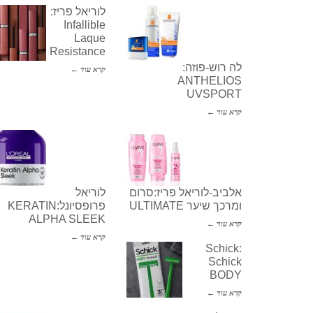
לוריאל פריז:
Infallible
Laque
Resistance
לה רוש-פוזה:
קרא עוד ←
ANTHELIOS
UVSPORT
קרא עוד ←
אלביב-לוריאל פריז:סרום
לוריאל
ומרכך שיער ULTIMATE
פרופסיונל:KERATIN
ALPHA SLEEK
קרא עוד ←
קרא עוד ←
Schick:
Schick
BODY
קרא עוד ←