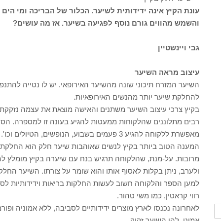
עונת הקיץ אינה ידידותית לשיער. הכלור של הבריכה ומי הים
והשמש מהווים גורם נוסף לפגיעה בשיער. אז מה עושים?
גבי ויינשטיין
עיצוב מראה השיער
השיער המזרח תיכוני שונה מהשיער האירופאי. יש לו נטייה להתנפ
להחלקת שיער יותר מהנשים האירופאיות.
בקיץ צרכי עיצוב השיער משתנים והאישה מוצאת את עצמה נזקקת 
רבים מתלוננים שהלקוחות ממעטות להגיע בעונה זו למספרה. הסיבו
מאפשרת ללקוחה להגיע 3 פעמים בשבוע, הנופשים, הטיולים וכו'.
המענה הטוב ביותר בקיץ לנשים שאוהבות שיער חלק הוא החלקת 
מרובות. על-מנת, שהלקוחה תרגיש בנח עם שיערה בקיץ מומלץ לה
ולערב, ניתן בקלות לאסוף אותו והוא שומר על צורתו. השיער החלק
למען הספר והלקוחה חשוב לעשות החלקות בריאות וידידותיות לסב
רווי קראטין, כמו משי טהור.
לאחרונה נכנסו לארץ מוצרים ידידותיים לסביבה, ללא אמוניה ופור
אמינו, להן השיער זקוק.