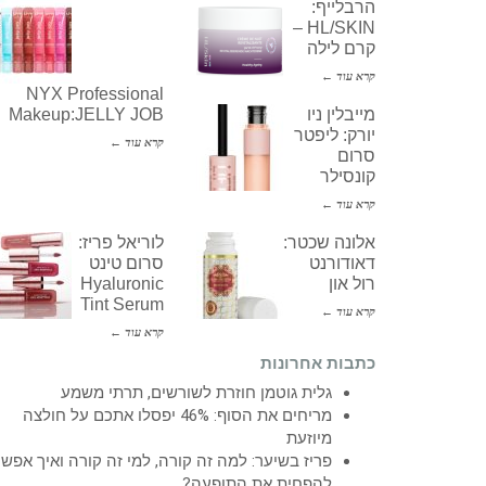
הרבלייף:
HL/SKIN –
קרם לילה
קרא עוד ←
NYX Professional
מייבלין ניו
Makeup:JELLY JOB
יורק: ליפטר
קרא עוד ←
סרום
קונסילר
קרא עוד ←
אלונה שכטר:
לוריאל פריז:
דאודורנט
סרום טינט
רול און
Hyaluronic
Tint Serum
קרא עוד ←
קרא עוד ←
כתבות אחרונות
גלית גוטמן חוזרת לשורשים, תרתי משמע
מריחים את הסוף: 46% יפסלו אתכם על חולצה
מיוזעת
פריז בשיער: למה זה קורה, למי זה קורה ואיך אפש
להפחית את התופעה?