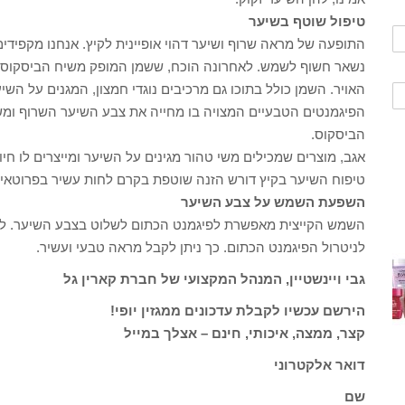
טיפול שוטף בשיער
התופעה של מראה שרוף ושיער דהוי אופיינית לקיץ. אנחנו מקפידים
נשאר חשוף לשמש. לאחרונה הוכח, ששמן המופק משיח הביסקוס מ
האויר. השמן כולל בתוכו גם מרכיבים נוגדי חמצון, המגנים על ה
הפיגמנטים הטבעיים המצויה בו מחייה את צבע השיער השרוף ומשי
הביסקוס.
אגב, מוצרים שמכילים משי טהור מגינים על השיער ומייצרים לו חיונ
טיפוח השיער בקיץ דורש הזנה שוטפת בקרם לחות עשיר בפרוטאינ
השפעת השמש על צבע השיער
השמש הקייצית מאפשרת לפיגמנט הכתום לשלוט בצבע השיער. ל
לניטרול הפיגמנט הכתום. כך ניתן לקבל מראה טבעי ועשיר.
גבי ויינשטיין, המנהל המקצועי של חברת קארין גל
הירשם עכשיו לקבלת עדכונים ממגזין יופי!
קצר, ממצה, איכותי, חינם – אצלך במייל
דואר אלקטרוני
שם