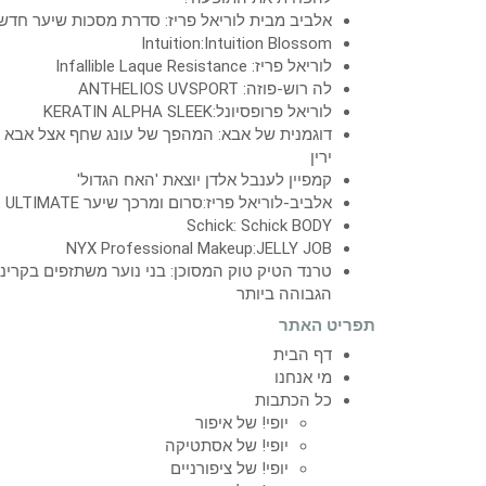
אלביב מבית לוריאל פריז: סדרת מסכות שיער חדש
Intuition:Intuition Blossom
לוריאל פריז: Infallible Laque Resistance
לה רוש-פוזה: ANTHELIOS UVSPORT
לוריאל פרופסיונל:KERATIN ALPHA SLEEK
דוגמנית של אבא: המהפך של עונג שחף אצל אבא
ירין
קמפיין לענבל אלדן יוצאת 'האח הגדול'
אלביב-לוריאל פריז:סרום ומרכך שיער ULTIMATE
Schick: Schick BODY
NYX Professional Makeup:JELLY JOB
טרנד הטיק טוק המסוכן: בני נוער משתזפים בקרינ
הגבוהה ביותר
תפריט האתר
דף הבית
מי אנחנו
כל הכתבות
יופי! של איפור
יופי! של אסתטיקה
יופי! של ציפורניים