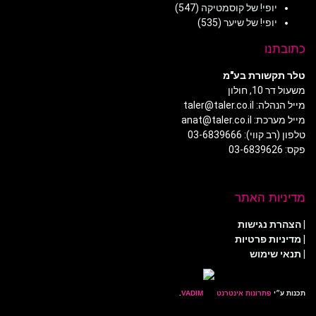
יופי! של קוסמטיקה
(547)
יופי! של שיער
(535)
כתובתנו
טלר תקשורת בע"מ
משעול דר 10, חולון
מייל הנהלה: taler@taler.co.il
מייל מערכת: anat@taler.co.il
טלפון (רב קווי): 03-6839666
פקס: 03-6839626
מדיניות האתר
|
הצהרת נגישות
|
מדיניות פרטיות
| תנאי שימוש
תכנות ע״י
פתרונות אינטרנט
.