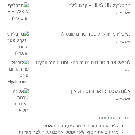
הרבלייף: HL/SKIN – קרם לילה
קרא עוד ←
מייבלין ניו יורק: ליפטר סרום קונסילר
קרא עוד ←
לוריאל פריז: סרום טינט Hyaluronic Tint Serum
קרא עוד ←
אלונה שכטר: דאודורנט רול און
קרא עוד ←
כתבות אחרונות
גלית גוטמן חוזרת לשורשים, תרתי משמע
מריחים את הסוף: 46% יפסלו אתכם על חולצה מיוזעת