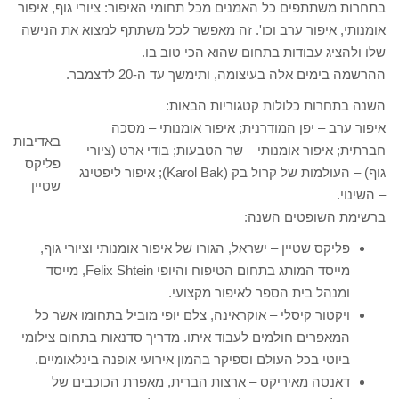
בתחרות משתתפים כל האמנים מכל תחומי האיפור: ציורי גוף, איפור
אומנותי, איפור ערב וכו'. זה מאפשר לכל משתתף למצוא את הנישה
שלו ולהציג עבודות בתחום שהוא הכי טוב בו.
ההרשמה בימים אלה בעיצומה, ותימשך עד ה-20 לדצמבר.
השנה בתחרות כלולות קטגוריות הבאות:
איפור ערב – יפן המודרנית; איפור אומנותי – מסכה
באדיבות
חברתית; איפור אומנותי – שר הטבעות; בודי ארט (ציורי
פליקס
גוף) – העולמות של קרול בק (Karol Bak); איפור ליפטינג
שטיין
– השינוי.
ברשימת השופטים השנה:
פליקס שטיין – ישראל, הגורו של איפור אומנותי וציורי גוף,
מייסד המותג בתחום הטיפוח והיופי Felix Shtein, מייסד
ומנהל בית הספר לאיפור מקצועי.
ויקטור קיסלי – אוקראינה, צלם יופי מוביל בתחומו אשר כל
המאפרים חולמים לעבוד איתו. מדריך סדנאות בתחום צילומי
ביוטי בכל העולם וספיקר בהמון אירועי אופנה בינלאומיים.
דאנסה מאיריקס – ארצות הברית, מאפרת הכוכבים של