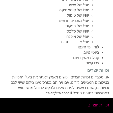
יופי! של שיער
יופי! של קוסמטיקה
יופי! של טיפול
יופי! מוצרים חדשים
יופי! של הפקות
יופי! של סלבס
יופי! של אופנה
יופי! ארכיון כתבות
לוח יופי חינם!
ביוטי טיוב
קבלת מגזין חינם
צרו קשר
זכויות יוצרים
אנו מכבדים זכויות יוצרים ועושים מאמץ לאתר את בעלי הזכויות
בצילומים המגיעים לידינו. אם זיהיתם בפרסומינו צילום שיש לכם
זכויות בו, אתם רשאים לפנות אלינו ולבקש לחדול מהשימוש
באמצעות כתובת המייל taler@taler.co.il
זכויות יוצרים