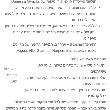
הוליווד ומייסדת קו לאיפור וטיפוח של Danessa Myricks
אולגה אוברוזצובה – רוסיה, מאפרת ראשית בכל אירועי
האופנה המובילים בעולם. מייסדת של אחד מבתי ספר לאיפור
המובילים בתחום.
אללה בארצואבה – דאגסטאן, מאפרת וסטייליסטית עם ניסיון
וותק של שנים רבות, יוצרת תוכנית לימוד מיוחדת עברות
מאפרים.
*רושאר (Roshar) – ארה״ב, המאפר הראשי של מגזינים
לאופנה כמו:Vogue, Elle, Glamour, Harpers Bazaar.
הפרסים מאת השופטים:
ויקטור קיסלי – שיעור בתחום צילומי ביוטי ל-3
באדיבות
משתתפים.
פליקס
אולגה אוברוזצובה – סדנת אסטרטגיה לקידום המותג
שטיין
בתחום האיפור.
מותג פליקס שטיין – מארז איפור לזוכה במקום הראשון
בכל קטגוריה.
מותג קאוין אוקון – מארז איפור לכל זוכי המקום השני בתחרות.
אללה בארצואבה – הזוכה מכל קטגוריה מקבל סדנה בת 3 מפגשים