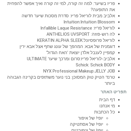
פריז בשיער: למה זה קורה, למי זה קורה ואיך אפשר להפחית
את התופעה?
אלביב מבית לוריאל פריז: סדרת מסכות שיער חדשה
Intuition:Intuition Blossom
לוריאל פריז: Infallible Laque Resistance
לה רוש-פוזה: ANTHELIOS UVSPORT
לוריאל פרופסיונל:KERATIN ALPHA SLEEK
דוגמנית של אבא: המהפך של עונג שחף אצל אבא ירין
קמפיין לענבל אלדן יוצאת 'האח הגדול'
אלביב-לוריאל פריז:סרום ומרכך שיער ULTIMATE
Schick: Schick BODY
NYX Professional Makeup:JELLY JOB
טרנד הטיק טוק המסוכן: בני נוער משתזפים בקרינה הגבוהה
ביותר
תפריט האתר
דף הבית
מי אנחנו
כל הכתבות
יופי! של איפור
יופי! של אסתטיקה
יופי! של ציפורניים