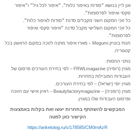
און ליין בנושא ״סודות באיפור כלות״, ״איפור לכל גיל״ ו״איפור
סקסי ואיפור לפרסומות״.
כל זוכי המקום השני מקבלים סדנת ״סודות לאיפור כלות״.
כל זוכי המקום השלישי מקבל סדנה ״איפור סקסי ואיפור
לפרסומות״.
חנות בוטיק Megumi – מארז איפור מתנה לזוכה במקום הראשון בכל
קטגוריה.
נותני החסות:
מגזין (רוסיה) FRWLmagazine – לפי בחירת העורכים פרסום של
העבודות המובילות בתחרות.
מגזין יופי (ישראל) – לפי בחירת העורכים.
מגזין (רומניה) – Beautyfactorymagazine – ראיון אישי עם הזוכה
ופרסום העבודות שלו במגזין.
המבקשים להשתתף בתחרות יעשו זאת בקלות באמצעות
הקישור כאן למטה
https://anketolog.ru/s/178585/CM0rnAzR