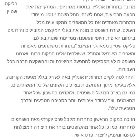
פליקס
מדובר בתחרות אונליין, בחסות מגזין יופי, המתקיימת זאת
שטיין
הפעם הרביעית, אחת לשנה, החל משנת 2017. מייסדי
התחרות מאחדים את כל המאפרים המקצועיים מכל
העולם. שורת השופטים מונה את בעלי המקצוע המובילים והידועים
בתחום האיפור, היופי והאופנה ממדינות שונות בעולם.
פליקס שטיין, ממארגני המיזם: "בתחרות משתתפים מאפרות
ומאפרים מישראל ומחו"ל, ששולחים אלינו הפקות רבות, ואנחנו
השופטים לא מפסיקים להתפעל מהיצירתיות וההשקעה הרבה בכל
העבודות.
"ההחלטה לקיים תחרות זו אונליין באה לא רק בגלל מגיפת הקורונה,
אלא בעיקר מתוך התחשבות בצרכים השונים של כל המשתתפים,
כמו גם בצרכיהם של השופטים, ולוקחים בחשבון שכל אחד
מהאמנים יוצר עבודה איכותית יותר בסביבה הטבעית ובדרך
הטבעית שלו".
הזוכה במקום הראשון בתחרות מקבל פרס יוקרתי מאת השותפים
לתחרות. כמו כן כל אחד מהשופטים בוחר את היצירה המוצלחת
לטעמו ומעניק ליוצריו פרס אישי.