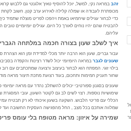
זהב
במראה נקי, למשל, יוכל להוסיף טאץ' אלגנטי גם ללבוש קז'ואל
מכופתרת לעבודה או שמלה קלילה לאירוע ערב קטן. חשוב לקחת בחש
כדי לבחור עגילים שיחמיאו באמת ויהפכו לפריט מוצלח שתמיד כיף 
להבטיח שהם יהיו נוחים לאורך כל היום. עגילים יומיומיים טוב
עליהם.
איך לשלב שעון בצורה חכמה במלתחה הגברי
עבור גברים, שעון הוא הרבה יותר מכלי למדידת זמן הוא הצהרת סג
שעונים לגבר
במראה היומיומי יכול לשדר רצינות והקפדה בסביבת
בילוי זוגי. המפתח הוא לבחור בעיצוב ורצועה שמתכתבים עם רוב 
שחור תעניק חמימות ותחכום, בעוד רצועת מתכת תיצור מראה מודרנ
שעונים בסגנון ספורטיבי יכולים להשתלב נהדר עם מראה יומיומי 
שימושיות נוספות. רצוי לשים לב גם לקוטר השעון, עובי המסגרת ו
הכללי עם פריטי הלבוש. השקעה בשעון איכותי לא רק תבטיח עמידו
שמלווה אותכם בכל מצב , החל מהפגישה העסקית החשובה ועד לס
שמירה על איזון: מראה מטופח בלי עומס פריט