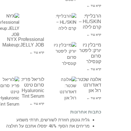
קרא עוד ←
הרבלייף:
HL/SKIN –
קרם לילה
קרא עוד ←
NYX Professional
מייבלין ניו
Makeup:JELLY JOB
יורק: ליפטר
קרא עוד ←
סרום
קונסילר
קרא עוד ←
אלונה שכטר:
לוריאל פריז:
דאודורנט
סרום טינט
רול און
Hyaluronic
Tint Serum
קרא עוד ←
קרא עוד ←
כתבות אחרונות
גלית גוטמן חוזרת לשורשים, תרתי משמע
מריחים את הסוף: 46% יפסלו אתכם על חולצה