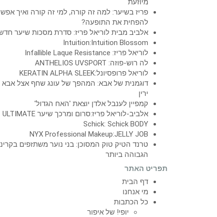
מיוזעת
פריז בשיער: למה זה קורה, למי זה קורה ואיך אפש
להפחית את התופעה?
אלביב מבית לוריאל פריז: סדרת מסכות שיער חדש
Intuition:Intuition Blossom
לוריאל פריז: Infallible Laque Resistance
לה רוש-פוזה: ANTHELIOS UVSPORT
לוריאל פרופסיונל:KERATIN ALPHA SLEEK
דוגמנית של אבא: המהפך של עונג שחף אצל אבא
ירין
קמפיין לענבל אלדן יוצאת 'האח הגדול'
אלביב-לוריאל פריז:סרום ומרכך שיער ULTIMATE
Schick: Schick BODY
NYX Professional Makeup:JELLY JOB
טרנד הטיק טוק המסוכן: בני נוער משתזפים בקרינ
הגבוהה ביותר
תפריט האתר
דף הבית
מי אנחנו
כל הכתבות
יופי! של איפור