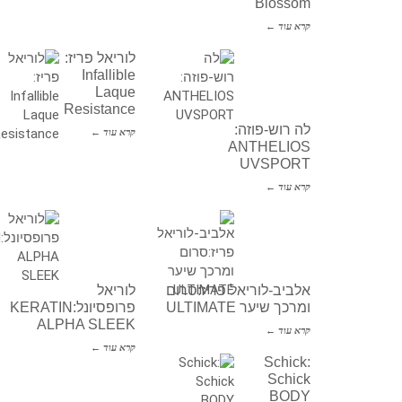
Blossom
קרא עוד ←
לוריאל פריז:
Infallible
Laque
Resistance
לה רוש-פוזה:
קרא עוד ←
ANTHELIOS
UVSPORT
קרא עוד ←
אלביב-לוריאל פריז:סרום
לוריאל
ומרכך שיער ULTIMATE
פרופסיונל:KERATIN
ALPHA SLEEK
קרא עוד ←
קרא עוד ←
Schick:
Schick
BODY