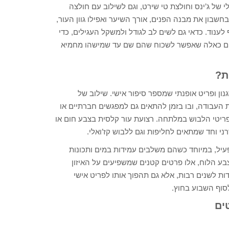
י של ג’ינס וחולצת טי שירט, וגם לשילוב עם חולצה
בון את מבנה הפנים, אורך השיער ואפילו גוון העור,
לענוד. כדאי גם לשים לב לגודל ולמשקל העגילים, כדי
ים הם כאלה שאפשר לשכוח שהם שם עד שמישהו מחמיא
ת?
נון ופריט אופנתי שמספר סיפור אישי. שילוב של
 העבודה, ובו בזמן להתאים גם למפגשים חברתיים או
פריטי הלבוש במלתחה. רצועת עור קלסית בצבע חום או
י וחד שמתאים לחליפות וגם ללבוש קז’ואלי.
פעיל, במיוחד כשהם משלבים עמידות במים ותכונות
צבע הלוח, אלו פרטים קטנים שמשפיעים על האיזון
ת לשנים רבות, אלא גם תהפוך אותו לפריט אישי
וף השבוע בחוץ.
ים