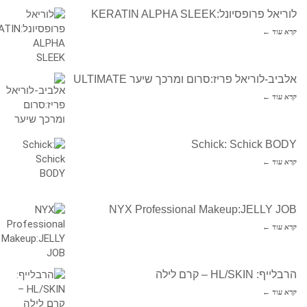
לוריאל פרופסיונל:KERATIN ALPHA SLEEK
קרא עוד ←
אלביב-לוריאל פריז:סרום ומרכך שיער ULTIMATE
קרא עוד ←
Schick: Schick BODY
קרא עוד ←
NYX Professional Makeup:JELLY JOB
קרא עוד ←
הרבלייף: HL/SKIN – קרם לילה
קרא עוד ←