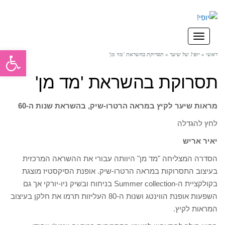
תפריט
פתח סרגל
ראשי
»
יופי! של שיער
»
תסרוקת בהשראת 'מד מן'
תסרוקת בהשראת 'מד מן'
מראות שיער לקיץ במראה הרטרו-שיק, בהשראת שנות ה-60
לחץ להגדלה
יאיר אריש
הסדרה המצליחה "מד מן" היוותה עבורי את ההשראה המרכזית
בעיצוב התסרוקות במראה הרטרו-שיק. אופנת הסיקסטיז מוצגת
בקולקציית ה-Summer collection בניחוח ובשיק ניו-יורקי אך גם
השפעות אופנת הווינטג ושנות ה-80 העליזות תרמו את חלקן בעיצוב
המראות לקיץ.