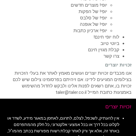
יופי! מוצרים חדשים
יופי! של הפקות
יופי! של סלבס
יופי! של אופנה
יופי! ארכיון כתבות
לוח יופי חינם!
ביוטי טיוב
קבלת מגזין חינם
צרו קשר
זכויות יוצרים
אנו מכבדים זכויות יוצרים ועושים מאמץ לאתר את בעלי הזכויות
בצילומים המגיעים לידינו. אם זיהיתם בפרסומינו צילום שיש לכם
זכויות בו, אתם רשאים לפנות אלינו ולבקש לחדול מהשימוש
באמצעות כתובת המייל taler@taler.co.il
זכויות יוצרים
אין להעתיק, לשכפל, לצלם, לתרגם, לאחסן במאגר מידע, לשדר או
לקלוט בכל דרך או בכל אמצעי אלקטרוני, כל חלק מהמתפרסם
באתר זה, אלא אך ורק לאחר קבלת רשות מפורשת בכתב מהמו"ל,