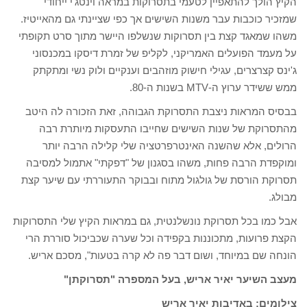
הקיץ הולך להתאפיין לטעמי בתסרוקות במראה וינטג'י ייחודי
שמזכיר כוכבות עבר משנות השישים אך כפי שציינתי גם מהאייטיז.
משהו שמאגד קצת בין תסרוקות שנשלפו היישר מתוך סרט תקופתי
על מעמד הפועלים האמריקני, לקליפ של זמרת דיסקו במכנסוני
ג'ינס קצרצרים, עגילי חישוק מוזהבים וענקיים ולוק נשי ומתקתק
ממש ששידר ערוץ ה-MTV בשנות ה-80.
בבסיס המראות ניצבת התסרוקת הגבוהה, זאת הזכורה לה היטב
מהתסרוקת של שנות השישים שחייבו התעסקות מיותרת רבה
הרולים, אלא שהשנה האינטרפרטציה שלי קלילה הרבה יותר
ומוקפדת הרבה פחות, משהו בסגנון של "דפקתי" אתמול למסיבה
תסרוקת הורסת של גולגול מתוח ובבוקר התעוררתי עם שיער קצת
מבולג.
אבל כמו בכל תסרוקת נונשלנטית, גם במראות הקיץ שלי התסרוקות
הקצת פרועות, מתכוננות בקפידה וכל שערה שכביכול סוררת הרי
הונחה שם במיוחד, ושום דבר פה לא קרה בטעות", מסכם אריש.
מעצב השיער יאיר אריש, בעל המספרה "תסרוקתן"
צילומים: באדיבות יאיר אריש