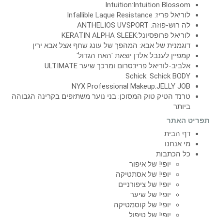
Intuition:Intuition Blossom
לוריאל פריז: Infallible Laque Resistance
לה רוש-פוזה: ANTHELIOS UVSPORT
לוריאל פרופסיונל:KERATIN ALPHA SLEEK
דוגמנית של אבא: המהפך של עונג שחף אצל אבא ירין
קמפיין לענבל אלדן יוצאת 'האח הגדול'
אלביב-לוריאל פריז:סרום ומרכך שיער ULTIMATE
Schick: Schick BODY
NYX Professional Makeup:JELLY JOB
טרנד הטיק טוק המסוכן: בני נוער משתזפים בקרינה הגבוהה
ביותר
תפריט האתר
דף הבית
מי אנחנו
כל הכתבות
יופי! של איפור
יופי! של אסתטיקה
יופי! של ציפורניים
יופי! של שיער
יופי! של קוסמטיקה
יופי! של טיפול