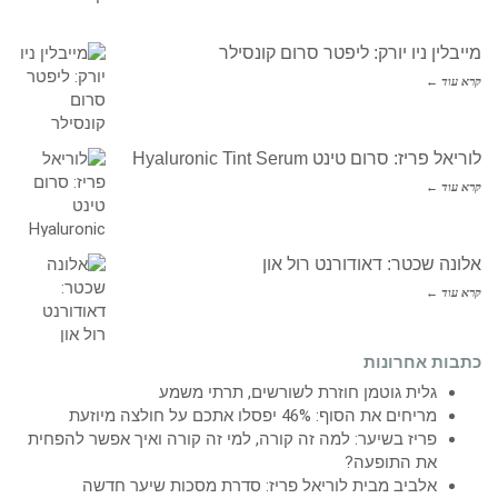
מייבלין ניו יורק: ליפטר סרום קונסילר
קרא עוד ←
לוריאל פריז: סרום טינט Hyaluronic Tint Serum
קרא עוד ←
אלונה שכטר: דאודורנט רול און
קרא עוד ←
כתבות אחרונות
גלית גוטמן חוזרת לשורשים, תרתי משמע
מריחים את הסוף: 46% יפסלו אתכם על חולצה מיוזעת
פריז בשיער: למה זה קורה, למי זה קורה ואיך אפשר להפחית
את התופעה?
אלביב מבית לוריאל פריז: סדרת מסכות שיער חדשה