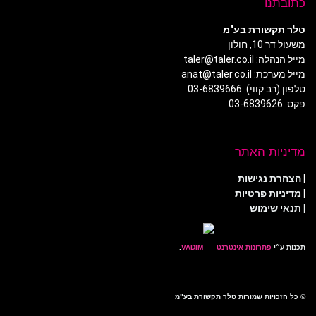
כתובתנו
טלר תקשורת בע"מ
משעול דר 10, חולון
מייל הנהלה: taler@taler.co.il
מייל מערכת: anat@taler.co.il
טלפון (רב קווי): 03-6839666
פקס: 03-6839626
מדיניות האתר
|
הצהרת נגישות
|
מדיניות פרטיות
| תנאי שימוש
תכנות ע״י
פתרונות אינטרנט
.
© כל הזכויות שמורות טלר תקשורת בע"מ