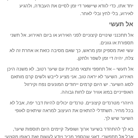
יחד אתו, כדי לוודא שיישאר די זמן לסיים את העבודה, ולהגיע
לאירוע, בלי לחץ ובלי לאחר.
אל תעשי
אל תתכנני שינויים קיצוניים לפני האירוע או ביום האירוע. אל תשני
תספורת או גוונים.
עשי זאת מספיק זמן מראש, כך שאם מסיבה כזאת או אחרת זה לא
צלח, יהיה די זמן לשפר ולתקן.
אל תעשי – אל תחפפי ותצאי מהבית עם שיער רטוב. לא משנה היכן
האירוע, השיער לא יראה טוב. אני מציע לייבש ולשים קרם מותאם
לסוג השיער. יש היום קרמים ייחודים המונעים נפח וקירזול
האופייניים במזג אוויר עם לחות גבוהה.
היזהרי מטרנדים קיצוניים. טרנדים יכולים להיות דבר יפה, אבל לא
בכל מחיר. תשתדלי להתאים את העיצוב למראה שיתאים לאופי
השיער שיש לך.
בא לך להתהדר בשיער ארוך ושופע? קיימים היום תוספות שיער,
אבל אל תתפשרי. דאגי שהספר מכיר ויודע לעשות זאת באופן מקצועי