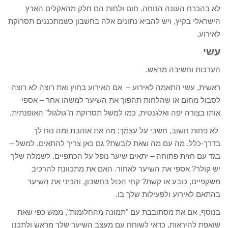
לא בהכרח העונה הנוחה. חום ולחות הם חלק מהאקלים הארץ
הישראלי בקיץ, ויש להביא נתונים אלה בחשבון כשמתכננים תסרוקת
לאירוע.
עשי
הערכות וחשיבה מראש.
ראשית, עשי התאמה לאירוע – אם האירוע בחוץ ואת רוצה לא רוצה
לסבול מחום או שהלחות תהפוך את השיער למשהו אחר – אספי
אותו בצורה יפה ואלגנטית, כמו למשל תסרוקת ה"גולגול" האופנתית.
לא פחות חשוב, חשבי על עצמך; מה את אוהבת ומה נוח לך
בדרך-כלל. מה עם מה שאת לובשת? גם כאן צריך להתאים. למשל –
בגד עם חזית פתוחה – יתאים שיער נופל על הכתפיים. לשמלה שלך
יש קולר? אספי את השיער לאחור. האם את מתכוונת להרכיב
משקפיים, כובע או קשת? קחי הכול בחשבון, והכיני את השיער
בהתאם לאירוע ולפעילות שלך בו.
בנוסף, אם את מסתובבת עם "תמונה מהחלומות", ממש כפי שאת
שואפת להיראות, כדאי לשוחח עם מעצב השיער שלך מראש ולתכנן