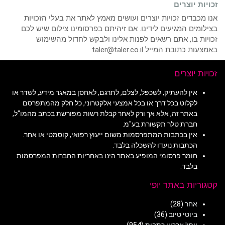
זכויות יוצרים
אנו מכבדים זכויות יוצרים ועושים מאמץ לאתר את בעלי הזכויות
בצילומים המגיעים לידינו. אם זיהיתם בפרסומינו צילום שיש לכם
זכויות בו, אתם רשאים לפנות אלינו ולבקש לחדול מהשימוש
באמצעות כתובת המייל taler@taler.co.il
זכויות יוצרים
אין להעתיק, לשכפל, לצלם, לתרגם, לאחסן במאגר מידע, לשדר או
לקלוט בכל דרך או בכל אמצעי אלקטרוני, כל חלק מהמתפרסם
באתר זה, אלא אך ורק לאחר קבלת רשות מפורשת בכתב מהמו"ל,
חברת טלר תקשורת בע"מ.
אין בכתבות המתפרסמות משום ייעוץ רפואי, קוסמטי או אחר.
הכתבות נועדו להשכלה בלבד.
חומר פרסומי המופיע באתר הינו באחריות החברות המפרסמות
בלבד.
קטגוריות באתר יופי
אחר
(28)
ביוטי טיוב
(36)
יופי! ארכיון כתבות
(954)