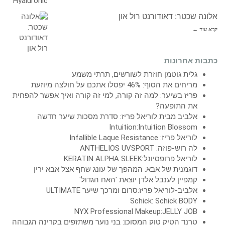
אלונה שכטר: דאודורנט רול און
קרא עוד ←
כתבות אחרונות
גלית גוטמן חוזרת לשורשים, תרתי משמע
מריחים את הסוף: 46% יפסלו אתכם על חולצה מיוזעת
פריז בשיער: למה זה קורה, למי זה קורה ואיך אפשר להפחית
את התופעה?
אלביב מבית לוריאל פריז: סדרת מסכות שיער חדשה
Intuition:Intuition Blossom
לוריאל פריז: Infallible Laque Resistance
לה רוש-פוזה: ANTHELIOS UVSPORT
לוריאל פרופסיונל:KERATIN ALPHA SLEEK
דוגמנית של אבא: המהפך של עונג שחף אצל אבא ירין
קמפיין לענבל אלדן יוצאת 'האח הגדול'
אלביב-לוריאל פריז:סרום ומרכך שיער ULTIMATE
Schick: Schick BODY
NYX Professional Makeup:JELLY JOB
טרנד הטיק טוק המסוכן: בני נוער משתזפים בקרינה הגבוהה