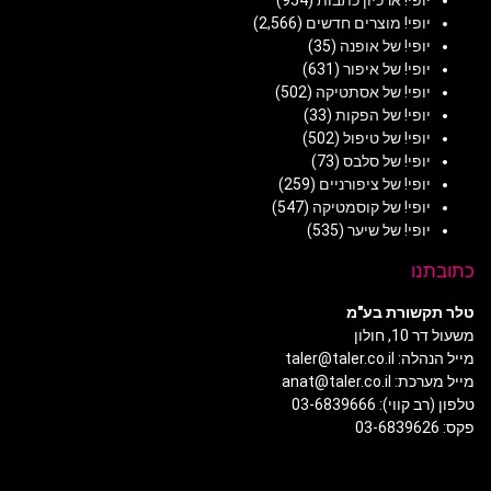
יופי! מוצרים חדשים
(2,566)
יופי! של אופנה
(35)
יופי! של איפור
(631)
יופי! של אסתטיקה
(502)
יופי! של הפקות
(33)
יופי! של טיפול
(502)
יופי! של סלבס
(73)
יופי! של ציפורניים
(259)
יופי! של קוסמטיקה
(547)
יופי! של שיער
(535)
כתובתנו
טלר תקשורת בע"מ
משעול דר 10, חולון
מייל הנהלה: taler@taler.co.il
מייל מערכת: anat@taler.co.il
טלפון (רב קווי): 03-6839666
פקס: 03-6839626