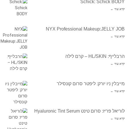
Schick: Schick BODY
קרא עוד ←
NYX Professional Makeup:JELLY JOB
קרא עוד ←
הרבלייף: HL/SKIN – קרם לילה
קרא עוד ←
מייבלין ניו יורק: ליפטר סרום קונסילר
קרא עוד ←
לוריאל פריז: סרום טינט Hyaluronic Tint Serum
קרא עוד ←