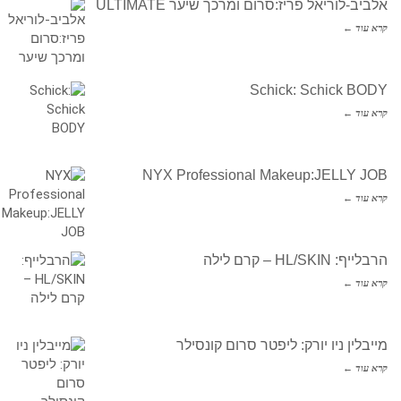
אלביב-לוריאל פריז:סרום ומרכך שיער ULTIMATE
קרא עוד ←
Schick: Schick BODY
קרא עוד ←
NYX Professional Makeup:JELLY JOB
קרא עוד ←
הרבלייף: HL/SKIN – קרם לילה
קרא עוד ←
מייבלין ניו יורק: ליפטר סרום קונסילר
קרא עוד ←