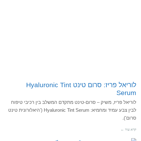
לוריאל פריז: סרום טינט Hyaluronic Tint
Serum
לוריאל פריז, משיק – סרום-טינט מתקדם המשלב בין רכיבי טיפוח
לבין צבע עמיד ומחמיא: Hyaluronic Tint Serum ('היאלורונית טינט
סרום').
קרא עוד ←