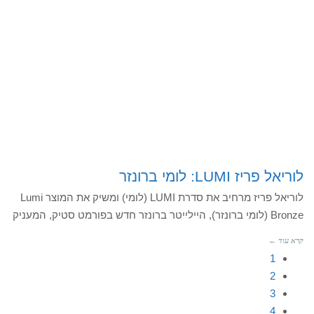
לוריאל פריז LUMI: לומי ברונזר
לוריאל פריז מרחיב את סדרת LUMI (לומי) ומשיק את המוצר Lumi
Bronze (לומי ברונזר), היילייטר ברונזר חדש בפורמט סטיק, המעניק
קרא עוד ←
1
2
3
4