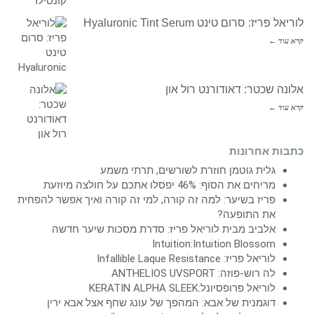
לוריאל פריז: סרום טינט Hyaluronic Tint Serum
קרא עוד ←
אלונה שכטר: דאודורנט רול און
קרא עוד ←
כתבות אחרונות
גלית גוטמן חוזרת לשורשים, תרתי משמע
מריחים את הסוף: 46% יפסלו אתכם על חולצה מיוזעת
פריז בשיער: למה זה קורה, למי זה קורה ואיך אפשר להפחית
את התופעה?
אלביב מבית לוריאל פריז: סדרת מסכות שיער חדשה
Intuition:Intuition Blossom
לוריאל פריז: Infallible Laque Resistance
לה רוש-פוזה: ANTHELIOS UVSPORT
לוריאל פרופסיונל:KERATIN ALPHA SLEEK
דוגמנית של אבא: המהפך של עונג שחף אצל אבא ירין