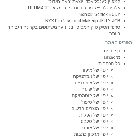
קמפיין לענבל אלדן יוצאת 'האח הגדול'
אלביב-לוריאל פריז:סרום ומרכך שיער ULTIMATE
Schick: Schick BODY
NYX Professional Makeup:JELLY JOB
טרנד הטיק טוק המסוכן: בני נוער משתזפים בקרינה הגבוהה
ביותר
תפריט האתר
דף הבית
מי אנחנו
כל הכתבות
יופי! של איפור
יופי! של אסתטיקה
יופי! של ציפורניים
יופי! של שיער
יופי! של קוסמטיקה
יופי! של טיפול
יופי! מוצרים חדשים
יופי! של הפקות
יופי! של סלבס
יופי! של אופנה
יופי! ארכיון כתבות