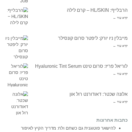
הרבלייף: HL/SKIN – קרם לילה
קרא עוד ←
מייבלין ניו יורק: ליפטר סרום קונסילר
קרא עוד ←
לוריאל פריז: סרום טינט Hyaluronic Tint Serum
קרא עוד ←
אלונה שכטר: דאודורנט רול און
קרא עוד ←
כתבות אחרונות
להישאר פוטוגנית גם כשחם ולח: מדריך הקיץ לאיפור