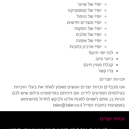
יופי! של שיער
יופי! של קוסמטיקה
יופי! של טיפול
יופי! מוצרים חדשים
יופי! של הפקות
יופי! של סלבס
יופי! של אופנה
יופי! ארכיון כתבות
לוח יופי חינם!
ביוטי טיוב
קבלת מגזין חינם
צרו קשר
זכויות יוצרים
אנו מכבדים זכויות יוצרים ועושים מאמץ לאתר את בעלי הזכויות
בצילומים המגיעים לידינו. אם זיהיתם בפרסומינו צילום שיש לכם
זכויות בו, אתם רשאים לפנות אלינו ולבקש לחדול מהשימוש
באמצעות כתובת המייל taler@taler.co.il
זכויות יוצרים