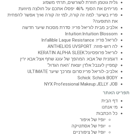
גלית גוטמן חוזרת לשורשים, תרתי משמע
מריחים את הסוף: 46% יפסלו אתכם על חולצה מיוזעת
פריז בשיער: למה זה קורה, למי זה קורה ואיך אפשר להפחית
את התופעה?
אלביב מבית לוריאל פריז: סדרת מסכות שיער חדשה
Intuition:Intuition Blossom
לוריאל פריז: Infallible Laque Resistance
לה רוש-פוזה: ANTHELIOS UVSPORT
לוריאל פרופסיונל:KERATIN ALPHA SLEEK
דוגמנית של אבא: המהפך של עונג שחף אצל אבא ירין
קמפיין לענבל אלדן יוצאת 'האח הגדול'
אלביב-לוריאל פריז:סרום ומרכך שיער ULTIMATE
Schick: Schick BODY
NYX Professional Makeup:JELLY JOB
תפריט האתר
דף הבית
מי אנחנו
כל הכתבות
יופי! של איפור
יופי! של אסתטיקה
יופי! של ציפורניים