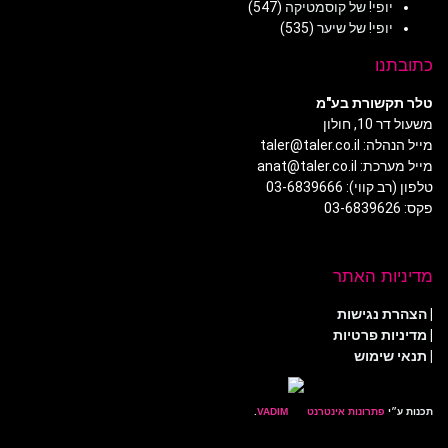
יופי! של קוסמטיקה
(547)
יופי! של שיער
(535)
כתובתנו
טלר תקשורת בע"מ
משעול דר 10, חולון
מייל הנהלה: taler@taler.co.il
מייל מערכת: anat@taler.co.il
טלפון (רב קווי): 03-6839666
פקס: 03-6839626
מדיניות האתר
|
הצהרת נגישות
|
מדיניות פרטיות
| תנאי שימוש
תכנות ע״י
פתרונות אינטרנט
.