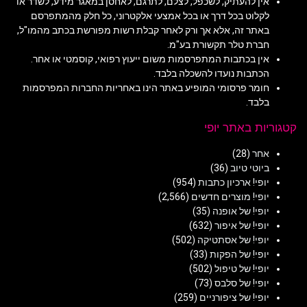
אין להעתיק, לשכפל, לצלם, לתרגם, לאחסן במאגר מידע, לשדר או
לקלוט בכל דרך או בכל אמצעי אלקטרוני, כל חלק מהמתפרסם
באתר זה, אלא אך ורק לאחר קבלת רשות מפורשת בכתב מהמו"ל,
חברת טלר תקשורת בע"מ.
אין בכתבות המתפרסמות משום ייעוץ רפואי, קוסמטי או אחר.
הכתבות נועדו להשכלה בלבד.
חומר פרסומי המופיע באתר הינו באחריות החברות המפרסמות
בלבד.
קטגוריות באתר יופי
אחר
(28)
ביוטי טיוב
(36)
יופי! ארכיון כתבות
(954)
יופי! מוצרים חדשים
(2,566)
יופי! של אופנה
(35)
יופי! של איפור
(632)
יופי! של אסתטיקה
(502)
יופי! של הפקות
(33)
יופי! של טיפול
(502)
יופי! של סלבס
(73)
יופי! של ציפורניים
(259)