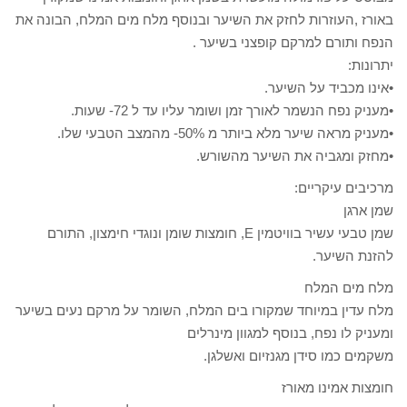
באורז ,העוזרות לחזק את השיער ובנוסף מלח מים המלח, הבונה את
הנפח ותורם למרקם קופצני בשיער .
יתרונות:
•אינו מכביד על השיער.
•מעניק נפח הנשמר לאורך זמן ושומר עליו עד ל 72- שעות.
•מעניק מראה שיער מלא ביותר מ 50%- מהמצב הטבעי שלו.
•מחזק ומגביה את השיער מהשורש.
מרכיבים עיקריים:
שמן ארגן
שמן טבעי עשיר בוויטמין E, חומצות שומן ונוגדי חימצון, התורם
להזנת השיער.
מלח מים המלח
מלח עדין במיוחד שמקורו בים המלח, השומר על מרקם נעים בשיער
ומעניק לו נפח, בנוסף למגוון מינרלים
משקמים כמו סידן מגנזיום ואשלגן.
חומצות אמינו מאורז