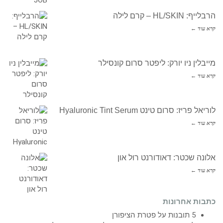
הרבלייף: HL/SKIN – קרם לילה
קרא עוד ←
מייבלין ניו יורק: ליפטר סרום קונסילר
קרא עוד ←
לוריאל פריז: סרום טינט Hyaluronic Tint Serum
קרא עוד ←
אלונה שכטר: דאודורנט רול און
קרא עוד ←
כתבות אחרונות
5 תובנות על פטרת הציפורן