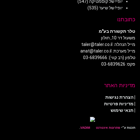
יופי! של קוסמטיקה
(547)
יופי! של שיער
(535)
כתובתנו
טלר תקשורת בע"מ
משעול דר 10, חולון
מייל הנהלה: taler@taler.co.il
מייל מערכת: anat@taler.co.il
טלפון (רב קווי): 03-6839666
פקס: 03-6839626
מדיניות האתר
|
הצהרת נגישות
|
מדיניות פרטיות
| תנאי שימוש
תכנות ע״י
פתרונות אינטרנט
.