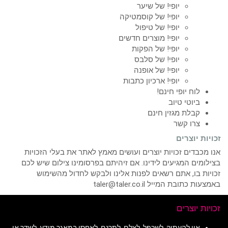
יופי! של שיער
יופי! של קוסמטיקה
יופי! של טיפול
יופי! מוצרים חדשים
יופי! של הפקות
יופי! של סלבס
יופי! של אופנה
יופי! ארכיון כתבות
לוח יופי חינם!
ביוטי טיוב
קבלת מגזין חינם
צרו קשר
זכויות יוצרים
אנו מכבדים זכויות יוצרים ועושים מאמץ לאתר את בעלי הזכויות
בצילומים המגיעים לידינו. אם זיהיתם בפרסומינו צילום שיש לכם
זכויות בו, אתם רשאים לפנות אלינו ולבקש לחדול מהשימוש
באמצעות כתובת המייל taler@taler.co.il
זכויות יוצרים
אין להעתיק, לשכפל, לצלם, לתרגם, לאחסן במאגר מידע, לשדר או