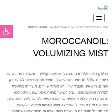
תפריט
פתח סרגל
ראשי
»
יופי! מוצרים חדשים
»
MOROCCANOIL: VOLUMIZING MIST
MOROCCANOIL:
VOLUMIZING MIST
Volumizing Mist תרסיס בעל פורמולה קלילה, המגביר נפח בשיער
ביותר מ- 50% מהמצב הטבעי שלו ומשיב את החיוניות לשיער דק
ועמום. הוא אינו מכביד עליו ולא מותיר שיירים. מוצר זה מתווסף
לסדרת הווליום והוא יעניק לשיער מראה מלא ושופע יותר, ללא
תחושה דביקה לאחר השימוש. הוא מאפשר לשיער לנוע בחופשיות
ויחד עם זאת מעניק לו אחיזה גמישה מהשורשים ועד לקצוות.
מבוסס על פורמולה מועשרת בשמן ארגן וחומצות אמינו שמקורן