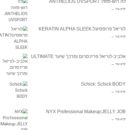
לה רוש-פוזה: ANTHELIOS UVSPORT
קרא עוד ←
לוריאל פרופסיונל:KERATIN ALPHA SLEEK
קרא עוד ←
אלביב-לוריאל פריז:סרום ומרכך שיער ULTIMATE
קרא עוד ←
Schick: Schick BODY
קרא עוד ←
NYX Professional Makeup:JELLY JOB
קרא עוד ←