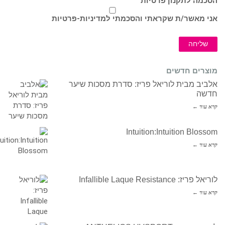
הסכמה לתקנון פרטיות
אני מאשר/ת שקראתי והסכמתי ל
מדיניות-פרטיות
שליחה
מוצרים חדשים
אלביב מבית לוריאל פריז: סדרת מסכות שיער
חדשה
קרא עוד ←
Intuition:Intuition Blossom
קרא עוד ←
לוריאל פריז: Infallible Laque Resistance
קרא עוד ←