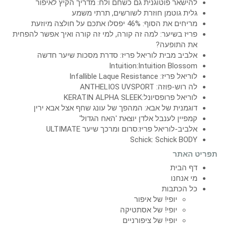
להישאר פוטוגנית גם כשחם ולח: מדריך הקיץ לאיפור
גלית גוטמן חוזרת לשורשים, תרתי משמע
מריחים את הסוף: 46% יפסלו אתכם על חולצה מיוזעת
פריז בשיער: למה זה קורה, למי זה קורה ואיך אפשר להפחית
את התופעה?
אלביב מבית לוריאל פריז: סדרת מסכות שיער חדשה
Intuition:Intuition Blossom
לוריאל פריז: Infallible Laque Resistance
לה רוש-פוזה: ANTHELIOS UVSPORT
לוריאל פרופסיונל:KERATIN ALPHA SLEEK
דוגמנית של אבא: המהפך של עונג שחף אצל אבא ירין
קמפיין לענבל אלדן יוצאת 'האח הגדול'
אלביב-לוריאל פריז:סרום ומרכך שיער ULTIMATE
Schick: Schick BODY
תפריט האתר
דף הבית
מי אנחנו
כל הכתבות
יופי! של איפור
יופי! של אסתטיקה
יופי! של ציפורניים