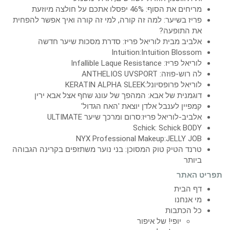
מריחים את הסוף: 46% יפסלו אתכם על חולצה מיוזעת
פריז בשיער: למה זה קורה, למי זה קורה ואיך אפשר להפחית
את התופעה?
אלביב מבית לוריאל פריז: סדרת מסכות שיער חדשה
Intuition:Intuition Blossom
לוריאל פריז: Infallible Laque Resistance
לה רוש-פוזה: ANTHELIOS UVSPORT
לוריאל פרופסיונל:KERATIN ALPHA SLEEK
דוגמנית של אבא: המהפך של עונג שחף אצל אבא ירין
קמפיין לענבל אלדן יוצאת 'האח הגדול'
אלביב-לוריאל פריז:סרום ומרכך שיער ULTIMATE
Schick: Schick BODY
NYX Professional Makeup:JELLY JOB
טרנד הטיק טוק המסוכן: בני נוער משתזפים בקרינה הגבוהה
ביותר
תפריט האתר
דף הבית
מי אנחנו
כל הכתבות
יופי! של איפור