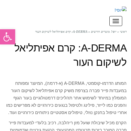
תפריט
פתח סרגל
ראשי
»
יופי! מוצרים חדשים
»
A-DERMA: קרם אפיתליאל לשיקום העור
A-DERMA: קרם אפיתליאל
לשיקום העור
המותג הדרמו-קוסמטי, A-DERMA (א-דרמה), המיוצר ומפותח
במעבדות פייר פברה בצרפת משיק קרם אפיתליאל לשיקום העור
המומלץ במיוחד לשימוש אחר תהליכים דרמטולוגיים בעור הגוף
והפנים כמו לייזר, פילינג ולטיפול בנגעים כירורגיים לא מפרישים כמו
אחרי טיפול בחנקן נוזלי, טיפולים אסטטיים ניתוחים כירורגיים ועוד.
הקרם מכיל שיבולת שועל מזן ריהלבה, רכיב בלעדי למעבדות פייר
פברה המוכר בזכות תכונותיו המרגיעות: הרגעת גירויים ואדמומיות,