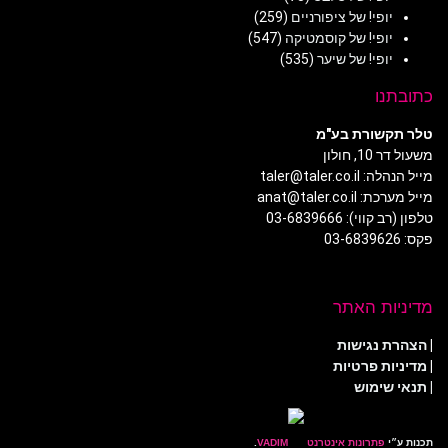
יופי! של ציפורניים
(259)
יופי! של קוסמטיקה
(547)
יופי! של שיער
(535)
כתובתנו
טלר תקשורת בע"מ
משעול דר 10, חולון
מייל הנהלה: taler@taler.co.il
מייל מערכת: anat@taler.co.il
טלפון (רב קווי): 03-6839666
פקס: 03-6839626
מדיניות האתר
|
הצהרת נגישות
|
מדיניות פרטיות
| תנאי שימוש
תכנות ע״י
פתרונות אינטרנט
.