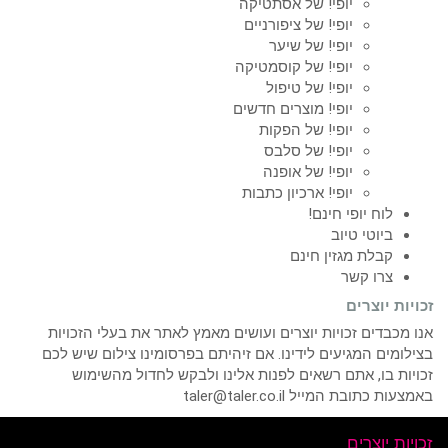
יופי! של אסתטיקה
יופי! של ציפורניים
יופי! של שיער
יופי! של קוסמטיקה
יופי! של טיפול
יופי! מוצרים חדשים
יופי! של הפקות
יופי! של סלבס
יופי! של אופנה
יופי! ארכיון כתבות
לוח יופי חינם!
ביוטי טיוב
קבלת מגזין חינם
צרו קשר
זכויות יוצרים
אנו מכבדים זכויות יוצרים ועושים מאמץ לאתר את בעלי הזכויות
בצילומים המגיעים לידינו. אם זיהיתם בפרסומינו צילום שיש לכם
זכויות בו, אתם רשאים לפנות אלינו ולבקש לחדול מהשימוש
באמצעות כתובת המייל taler@taler.co.il
זכויות יוצרים