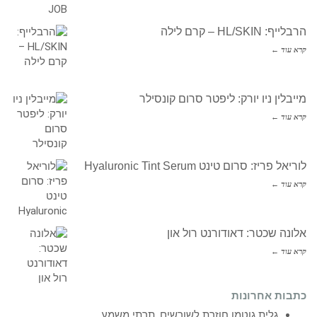
הרבלייף: HL/SKIN – קרם לילה
קרא עוד ←
מייבלין ניו יורק: ליפטר סרום קונסילר
קרא עוד ←
לוריאל פריז: סרום טינט Hyaluronic Tint Serum
קרא עוד ←
אלונה שכטר: דאודורנט רול און
קרא עוד ←
כתבות אחרונות
גלית גוטמן חוזרת לשורשים, תרתי משמע