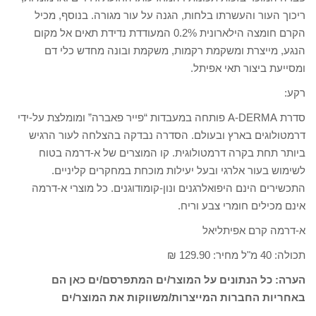
ריכוך העור והעשרתו בלחות, הגנה על עור מגורה. בנוסף, מכיל
הקרם חומצה הילארונית 0.2% המעודדת נדידת תאים אל מקום
הנגע, מייצרת ומשקמת רקמות, משקמת ובונה מחדש כלי דם
ומסייעת ביצור תאי אפיתל.
רקע:
סדרת A-DERMA פותחה במעבדות “פייר פאברה” ומומלצת על-ידי
דרמטולוגים בארץ ובעולם. הסדרה נבדקה בהצלחה לעור הרגיש
ביותר תחת בקרה דרמטולוגית. קו המוצרים של א-דרמה בטוח
לשימוש בעור אלרגי ובעל יעילות מוכחת במחקרים קליניים.
התכשירים הינם היפואלרגנים ונון-קומודוגנים. כל מוצרי א-דרמה
אינם מכילים חומרי צבע וריח.
א-דרמה קרם אפיתליאל
תכולה: 40 מ"ל מחיר: 129.90 ₪
הערה: כל הנתונים על המוצר/ים המתפרסם/ים כאן הם
באחריות החברות המייצרות/משווקות את המוצר/ים