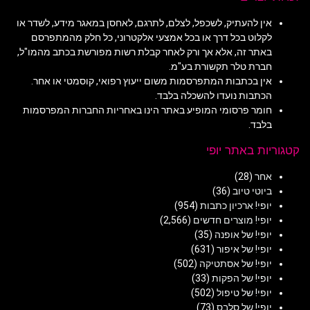
אין להעתיק, לשכפל, לצלם, לתרגם, לאחסן במאגר מידע, לשדר או
לקלוט בכל דרך או בכל אמצעי אלקטרוני, כל חלק מהמתפרסם
באתר זה, אלא אך ורק לאחר קבלת רשות מפורשת בכתב מהמו"ל,
חברת טלר תקשורת בע"מ.
אין בכתבות המתפרסמות משום ייעוץ רפואי, קוסמטי או אחר.
הכתבות נועדו להשכלה בלבד.
חומר פרסומי המופיע באתר הינו באחריות החברות המפרסמות
בלבד.
קטגוריות באתר יופי
אחר
(28)
ביוטי טיוב
(36)
יופי! ארכיון כתבות
(954)
יופי! מוצרים חדשים
(2,566)
יופי! של אופנה
(35)
יופי! של איפור
(631)
יופי! של אסתטיקה
(502)
יופי! של הפקות
(33)
יופי! של טיפול
(502)
יופי! של סלבס
(73)