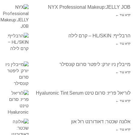
NYX Professional Makeup:JELLY JOB
קרא עוד ←
הרבלייף: HL/SKIN – קרם לילה
קרא עוד ←
מייבלין ניו יורק: ליפטר סרום קונסילר
קרא עוד ←
לוריאל פריז: סרום טינט Hyaluronic Tint Serum
קרא עוד ←
אלונה שכטר: דאודורנט רול און
קרא עוד ←