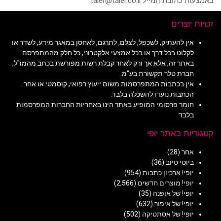
באמצעות כתובת המייל taler@taler.co.il
זכויות יוצרים
אין להעתיק, לשכפל, לצלם, לתרגם, לאחסן במאגר מידע, לשדר או
לקלוט בכל דרך או בכל אמצעי אלקטרוני, כל חלק מהמתפרסם
באתר זה, אלא אך ורק לאחר קבלת רשות מפורשת בכתב מהמו"ל,
חברת טלר תקשורת בע"מ.
אין בכתבות המתפרסמות משום ייעוץ רפואי, קוסמטי או אחר.
הכתבות נועדו להשכלה בלבד.
חומר פרסומי המופיע באתר הינו באחריות החברות המפרסמות
בלבד.
קטגוריות באתר יופי
אחר
(28)
ביוטי טיוב
(36)
יופי! ארכיון כתבות
(954)
יופי! מוצרים חדשים
(2,566)
יופי! של אופנה
(35)
יופי! של איפור
(632)
יופי! של אסתטיקה
(502)