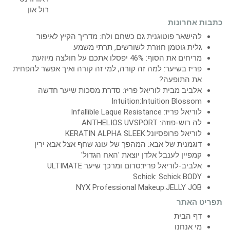
כתבות אחרונות
להישאר פוטוגנית גם כשחם ולח: מדריך הקיץ לאיפור
גלית גוטמן חוזרת לשורשים, תרתי משמע
מריחים את הסוף: 46% יפסלו אתכם על חולצה מיוזעת
פריז בשיער: למה זה קורה, למי זה קורה ואיך אפשר להפחית
את התופעה?
אלביב מבית לוריאל פריז: סדרת מסכות שיער חדשה
Intuition:Intuition Blossom
לוריאל פריז: Infallible Laque Resistance
לה רוש-פוזה: ANTHELIOS UVSPORT
לוריאל פרופסיונל:KERATIN ALPHA SLEEK
דוגמנית של אבא: המהפך של עונג שחף אצל אבא ירין
קמפיין לענבל אלדן יוצאת 'האח הגדול'
אלביב-לוריאל פריז:סרום ומרכך שיער ULTIMATE
Schick: Schick BODY
NYX Professional Makeup:JELLY JOB
תפריט האתר
דף הבית
מי אנחנו