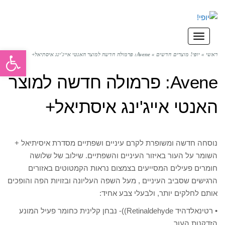
תפריט
פתח סרגל
ראשי
»
יופי! מוצרים חדשים
»
Avene: פרמולה חדשה למוצר האנטי אייג'ינג איסתיאל+
Avene: פרמולה חדשה למוצר
האנטי אייג'ינג איסתיאל+
נוסחה חדשה ומשופרת לקרם עיניים ושפתיים מסדרת איסיתיאל +
השומר על העור באיזור העיניים והשפתיים. שילוב של שלושה
חומרים פעילים המסייעים בצמצום נראות הקמטוטים באזורים
הרגישים שסביב העיניים , מעל השפה העליונה ובזויות הפה והופכים
אותם לחלקים יותר, ולבעלי צבע אחיד:
• רטינאלדהיד Retinaldehyde))- נבחן קלינית כחומר פעיל המונע
הזדקנות העור