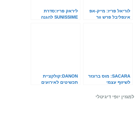
לוריאל פריז: מייק-אפ
ליראק פריז:סדרת
אינפליבל פרש וור
SUNISSIME להגנה
מהשמש
SACARA: מוס ברונזר
DANON:קולקציית
לשיזוף עצמי
תכשיטים לאירועים
למגזין יופי דיגיטלי