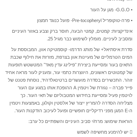
• G.G.O- מגן על העור
• פרה-טוקופריל Pre-tocopheryl- פועל כנוגד חמצון
אינדיקציות: קמטים, קמטי הבעה, חוסר ברק וצבע באזור העיניים
ומסביב לעיניים. מומלץ לשימוש כבר מגיל 25.
סדרת איסתיאל+ של מותג הדרמו- קוסמטיקה אוון, המבוססת על
המים הטרמליים של מעיינות אוון בצרפת, מזרזת את חילוף שכבת
התאים בעור ומסייעת ביצירת "פילינג עדין מאד" המטשטש תופעות
של קמטוטים ראשונים, היווצרות כתמי עור, ומעניק לעור מראה אחיד
זוהר. התכשירים בסדרה מועשרים ברטינאלדהיד, נוסחת פטנט של
פייר פברה – נגזרת של ויטמין A ההופכת אותו במגע עם העור
לויטמין פעיל ומסייעת בחידוש המטבוליזם של תאי העור. כך
מצליחה הסדרה להמריץ ייצור של אלסטין וקולגן, באמצעות ויטמין
ה-E המגן מפני רדיקליים חופשיים ופועל לעיכוב הזדקנות העור.
הוראות שימוש: מרח/י סביב העיניים והשפתיים כל ערב:
 יש להימנע מחשיפה לשמש