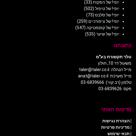
יופי! של הפקות
(33)
יופי! של טיפול
(502)
יופי! של סלבס
(73)
יופי! של ציפורניים
(259)
יופי! של קוסמטיקה
(547)
יופי! של שיער
(535)
כתובתנו
טלר תקשורת בע"מ
משעול דר 10, חולון
מייל הנהלה: taler@taler.co.il
מייל מערכת: anat@taler.co.il
טלפון (רב קווי): 03-6839666
פקס: 03-6839626
מדיניות האתר
|
הצהרת נגישות
|
מדיניות פרטיות
| תנאי שימוש