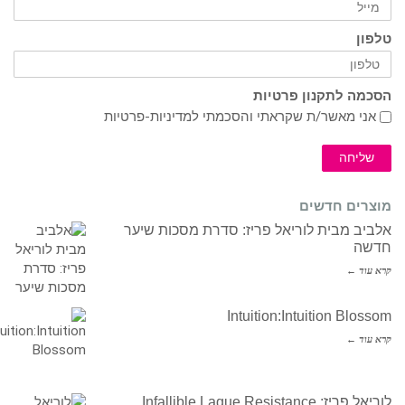
טלפון
הסכמה לתקנון פרטיות
אני מאשר/ת שקראתי והסכמתי ל
מדיניות-פרטיות
שליחה
מוצרים חדשים
אלביב מבית לוריאל פריז: סדרת מסכות שיער
חדשה
קרא עוד ←
Intuition:Intuition Blossom
קרא עוד ←
לוריאל פריז: Infallible Laque Resistance