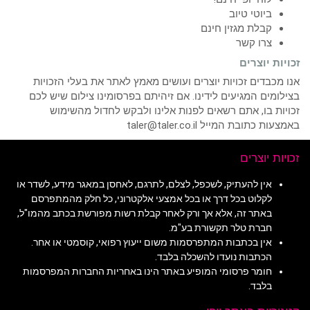
ביוטי טיוב
קבלת מגזין חינם
צרו קשר
זכויות יוצרים
אנו מכבדים זכויות יוצרים ועושים מאמץ לאתר את בעלי הזכויות
בצילומים המגיעים לידינו. אם זיהיתם בפרסומינו צילום שיש לכם
זכויות בו, אתם רשאים לפנות אלינו ולבקש לחדול מהשימוש
באמצעות כתובת המייל taler@taler.co.il
זכויות יוצרים
אין להעתיק, לשכפל, לצלם, לתרגם, לאחסן במאגר מידע, לשדר או
לקלוט בכל דרך או בכל אמצעי אלקטרוני, כל חלק מהמתפרסם
באתר זה, אלא אך ורק לאחר קבלת רשות מפורשת בכתב מהמו"ל,
חברת טלר תקשורת בע"מ.
אין בכתבות המתפרסמות משום ייעוץ רפואי, קוסמטי או אחר.
הכתבות נועדו להשכלה בלבד.
חומר פרסומי המופיע באתר הינו באחריות החברות המפרסמות
בלבד.