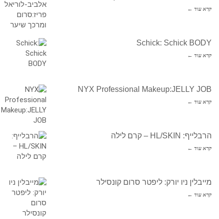
קרא עוד ←
Schick: Schick BODY
קרא עוד ←
NYX Professional Makeup:JELLY JOB
קרא עוד ←
הרבלייף: HL/SKIN – קרם לילה
קרא עוד ←
מייבלין ניו יורק: ליפטר סרום קונסילר
קרא עוד ←