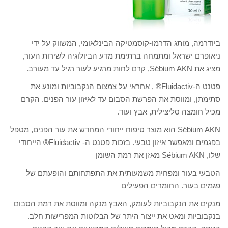
ביודרמה, מותג הדרמו-קוסמטיקה הבינלאומי, המשווק על ידי
ניאופרם ישראל ומתמחה ברתימת מדע הביולוגיה לשירות העור,
מציג את Sébium AKN, קרם לחות מרגיע לעור רגיל עד מעורב.
פטנט ה-Fluidactiv® , אחראי על צמצום הנקבוביות ומונע את
סתימתן, ומווסת את הפרשת הסבום עד לאיזון עור הפנים. הקרם
מכיל חומצה סליצילית, אבץ ועוד.
Sébium AKN הוא מוצר טיפוח ייחודי המחדש את עור הפנים, מטפל
בפגמים ומאפשר איזון טבעי. בזכות פטנט ה- Fluidactiv® הייחודי
שלו, Sébium AKN מאזן את רמת השומן
הטבעי בעור ומפחית משמעותית את התפתחותם והופעתם של
פגמים בעור. החומרים הפעילים
מנקים את הנקבוביות לעומק, האבץ מנקה ומווסת את רמת הסבום
בנקבוביות ומאט את ייצור היתר של הבלוטות המפרישות חלב.