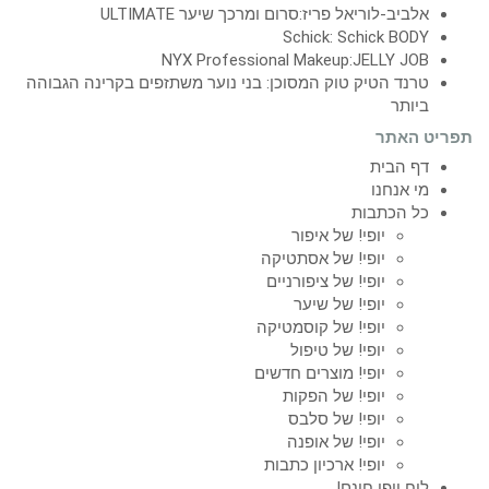
אלביב-לוריאל פריז:סרום ומרכך שיער ULTIMATE
Schick: Schick BODY
NYX Professional Makeup:JELLY JOB
טרנד הטיק טוק המסוכן: בני נוער משתזפים בקרינה הגבוהה
ביותר
תפריט האתר
דף הבית
מי אנחנו
כל הכתבות
יופי! של איפור
יופי! של אסתטיקה
יופי! של ציפורניים
יופי! של שיער
יופי! של קוסמטיקה
יופי! של טיפול
יופי! מוצרים חדשים
יופי! של הפקות
יופי! של סלבס
יופי! של אופנה
יופי! ארכיון כתבות
לוח יופי חינם!