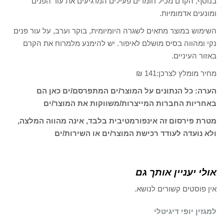
בנוסף, הקרם מכיל חומרים פעילים המרגיעים את עור הפנים
ומונעים אדמומיות.
השימוש במוצר מתאים לשגרה היומיומית, בוקר וערב, על עור פנים
נקי ומהווה בסיס מושלם לאיפור. יש להימנע מלמרוח את הקרם
באזור העיניים.
מחיר מומלץ לצרכן:141 ₪
הערה: כל הנתונים על המוצר/ים המתפרסם/ים כאן הם
באחריות החברות המייצרות/משווקות את המוצר/ים
מטרת פירסום זה אינפורמטיבית בלבד, אינה מהווה המלצה,
ולא נועדה לעודד רכישת המוצר/ים או השירות/ים
אולי יעניין אותך גם
אין פוסטים קשורים לנושא.
למגזין יופי דיגיטלי