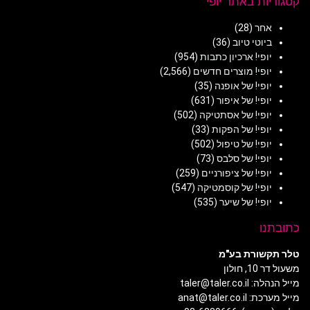
קטגוריות באתר יופי
אחר
(28)
ביוטי טיוב
(36)
יופי! ארכיון כתבות
(954)
יופי! מוצרים חדשים
(2,566)
יופי! של אופנה
(35)
יופי! של איפור
(631)
יופי! של אסתטיקה
(502)
יופי! של הפקות
(33)
יופי! של טיפול
(502)
יופי! של סלבס
(73)
יופי! של ציפורניים
(259)
יופי! של קוסמטיקה
(547)
יופי! של שיער
(535)
כתובתנו
טלר תקשורת בע"מ
משעול דר 10, חולון
מייל הנהלה: taler@taler.co.il
מייל מערכת: anat@taler.co.il