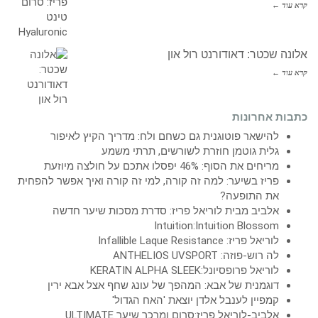
קרא עוד ←
אלונה שכטר: דאודורנט רול און
קרא עוד ←
כתבות אחרונות
להישאר פוטוגנית גם כשחם ולח: מדריך הקיץ לאיפור
גלית גוטמן חוזרת לשורשים, תרתי משמע
מריחים את הסוף: 46% יפסלו אתכם על חולצה מיוזעת
פריז בשיער: למה זה קורה, למי זה קורה ואיך אפשר להפחית
את התופעה?
אלביב מבית לוריאל פריז: סדרת מסכות שיער חדשה
Intuition:Intuition Blossom
לוריאל פריז: Infallible Laque Resistance
לה רוש-פוזה: ANTHELIOS UVSPORT
לוריאל פרופסיונל:KERATIN ALPHA SLEEK
דוגמנית של אבא: המהפך של עונג שחף אצל אבא ירין
קמפיין לענבל אלדן יוצאת 'האח הגדול'
אלביב-לוריאל פריז:סרום ומרכך שיער ULTIMATE