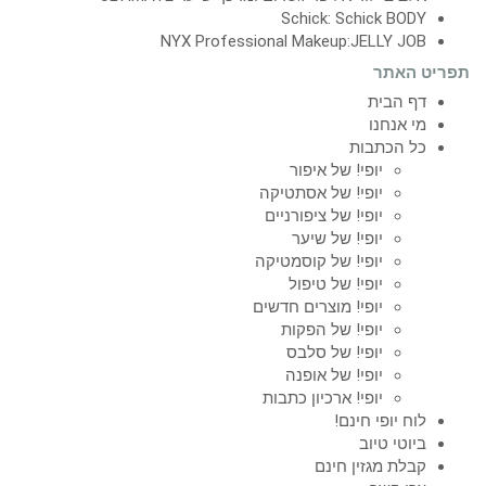
Schick: Schick BODY
NYX Professional Makeup:JELLY JOB
תפריט האתר
דף הבית
מי אנחנו
כל הכתבות
יופי! של איפור
יופי! של אסתטיקה
יופי! של ציפורניים
יופי! של שיער
יופי! של קוסמטיקה
יופי! של טיפול
יופי! מוצרים חדשים
יופי! של הפקות
יופי! של סלבס
יופי! של אופנה
יופי! ארכיון כתבות
לוח יופי חינם!
ביוטי טיוב
קבלת מגזין חינם