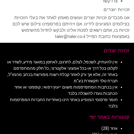
צרו קשר
זכויות יוצרים
אנו מכבדים זכויות יוצרים ועושים מאמץ לאתר את בעלי הזכויות
בצילומים המגיעים לידינו. אם זיהיתם בפרסומינו צילום שיש לכם
זכויות בו, אתם רשאים לפנות אלינו ולבקש לחדול מהשימוש
באמצעות כתובת המייל taler@taler.co.il
זכויות יוצרים
אין להעתיק, לשכפל, לצלם, לתרגם, לאחסן במאגר מידע, לשדר או
לקלוט בכל דרך או בכל אמצעי אלקטרוני, כל חלק מהמתפרסם
באתר זה, אלא אך ורק לאחר קבלת רשות מפורשת בכתב מהמו"ל,
חברת טלר תקשורת בע"מ.
אין בכתבות המתפרסמות משום ייעוץ רפואי, קוסמטי או אחר.
הכתבות נועדו להשכלה בלבד.
חומר פרסומי המופיע באתר הינו באחריות החברות המפרסמות
בלבד.
קטגוריות באתר יופי
אחר
(28)