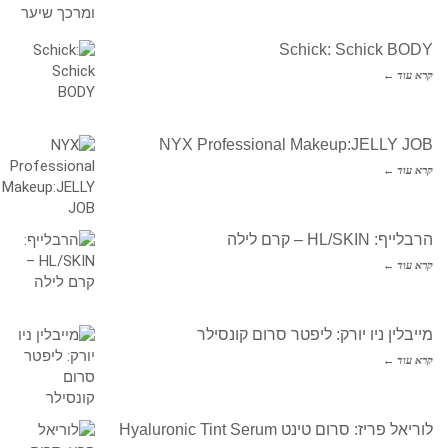
Schick: Schick BODY
קרא עוד ←
NYX Professional Makeup:JELLY JOB
קרא עוד ←
הרבלייף: HL/SKIN – קרם לילה
קרא עוד ←
מייבלין ניו יורק: ליפטר סרום קונסילר
קרא עוד ←
לוריאל פריז: סרום טינט Hyaluronic Tint Serum