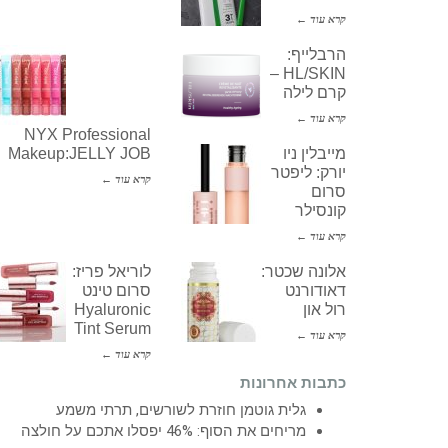
קרא עוד ←
הרבלייף:
HL/SKIN –
קרם לילה
קרא עוד ←
NYX Professional
מייבלין ניו
Makeup:JELLY JOB
יורק: ליפטר
קרא עוד ←
סרום
קונסילר
קרא עוד ←
אלונה שכטר:
לוריאל פריז:
דאודורנט
סרום טינט
רול און
Hyaluronic
Tint Serum
קרא עוד ←
קרא עוד ←
כתבות אחרונות
גלית גוטמן חוזרת לשורשים, תרתי משמע
מריחים את הסוף: 46% יפסלו אתכם על חולצה