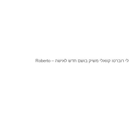
"צבע הוא חיים, שמחה.. איני יכול לחשוב בשחור לבן", רוברטו קוואלי רוברטו קוואלי משיק בושם חדש לאישה – Roberto