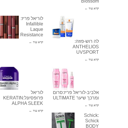
Blossom
קרא עוד ←
לוריאל פריז:
Infallible
Laque
Resistance
לה רוש-פוזה:
קרא עוד ←
ANTHELIOS
UVSPORT
קרא עוד ←
אלביב-לוריאל פריז:סרום
לוריאל
ומרכך שיער ULTIMATE
פרופסיונל:KERATIN
ALPHA SLEEK
קרא עוד ←
קרא עוד ←
Schick:
Schick
BODY