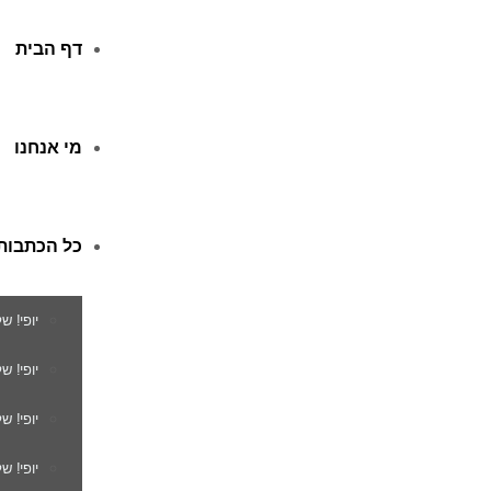
דף הבית
מי אנחנו
כל הכתבות
יופי! ש
יופי! 
יופי! ש
יופי! ש