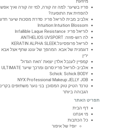
מיוזעת
פריז בשיער: למה זה קורה, למי זה קורה ואיך אפש
להפחית את התופעה?
אלביב מבית לוריאל פריז: סדרת מסכות שיער חדש
Intuition:Intuition Blossom
לוריאל פריז: Infallible Laque Resistance
לה רוש-פוזה: ANTHELIOS UVSPORT
לוריאל פרופסיונל:KERATIN ALPHA SLEEK
דוגמנית של אבא: המהפך של עונג שחף אצל אבא
ירין
קמפיין לענבל אלדן יוצאת 'האח הגדול'
אלביב-לוריאל פריז:סרום ומרכך שיער ULTIMATE
Schick: Schick BODY
NYX Professional Makeup:JELLY JOB
טרנד הטיק טוק המסוכן: בני נוער משתזפים בקרינ
הגבוהה ביותר
תפריט האתר
דף הבית
מי אנחנו
כל הכתבות
יופי! של איפור