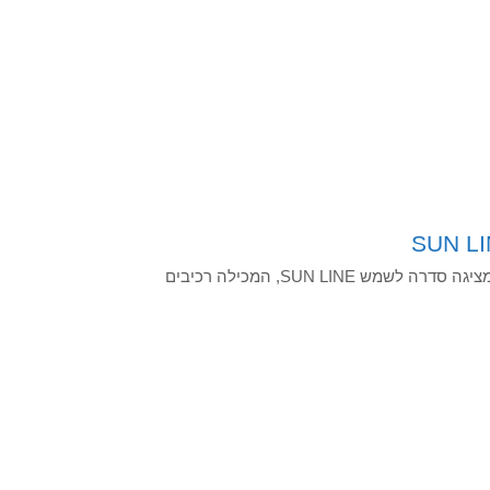
חברת הקוסמטיקה הטבעית והאקסקלוסיבית, "פבוניה בוטניקה", מציגה סדרה לשמש SUN LINE, המכילה רכיבים