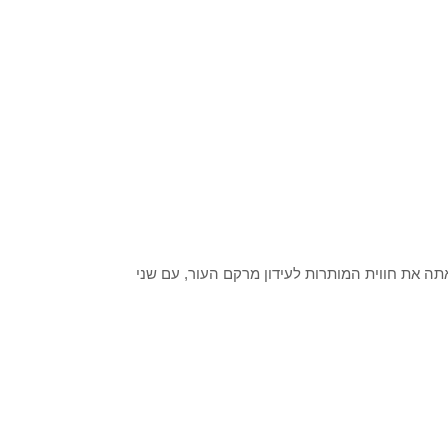
היוקרתית la prairie משיקה בימים אתה את חווית המותרות לעידון מרקם העור, עם שני