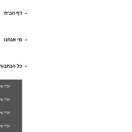
דף הבית
מי אנחנו
כל הכתבות
יופי! ש
יופי! 
יופי! ש
יופי! ש