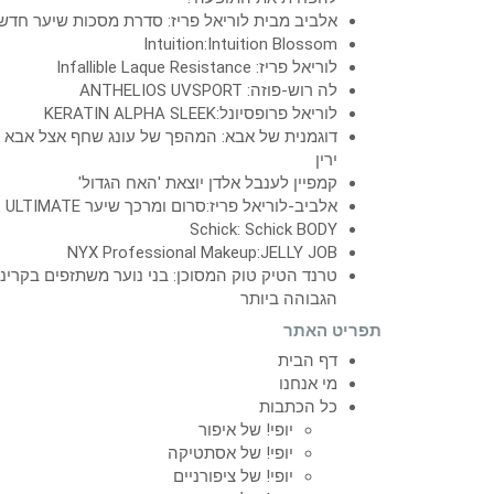
אלביב מבית לוריאל פריז: סדרת מסכות שיער חדש
Intuition:Intuition Blossom
לוריאל פריז: Infallible Laque Resistance
לה רוש-פוזה: ANTHELIOS UVSPORT
לוריאל פרופסיונל:KERATIN ALPHA SLEEK
דוגמנית של אבא: המהפך של עונג שחף אצל אבא
ירין
קמפיין לענבל אלדן יוצאת 'האח הגדול'
אלביב-לוריאל פריז:סרום ומרכך שיער ULTIMATE
Schick: Schick BODY
NYX Professional Makeup:JELLY JOB
טרנד הטיק טוק המסוכן: בני נוער משתזפים בקרינ
הגבוהה ביותר
תפריט האתר
דף הבית
מי אנחנו
כל הכתבות
יופי! של איפור
יופי! של אסתטיקה
יופי! של ציפורניים