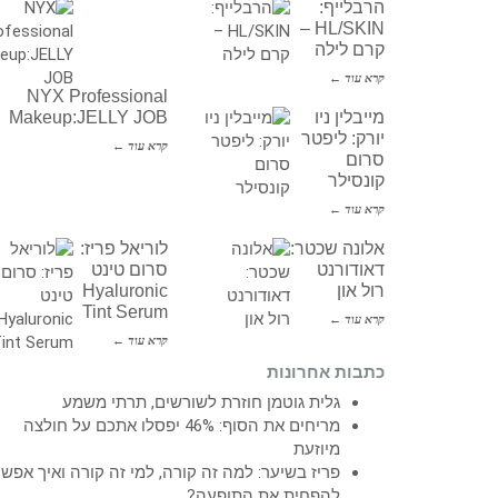
הרבלייף:
HL/SKIN –
קרם לילה
קרא עוד ←
NYX Professional
מייבלין ניו
Makeup:JELLY JOB
יורק: ליפטר
קרא עוד ←
סרום
קונסילר
קרא עוד ←
אלונה שכטר:
לוריאל פריז:
דאודורנט
סרום טינט
רול און
Hyaluronic
Tint Serum
קרא עוד ←
קרא עוד ←
כתבות אחרונות
גלית גוטמן חוזרת לשורשים, תרתי משמע
מריחים את הסוף: 46% יפסלו אתכם על חולצה
מיוזעת
פריז בשיער: למה זה קורה, למי זה קורה ואיך אפש
להפחית את התופעה?