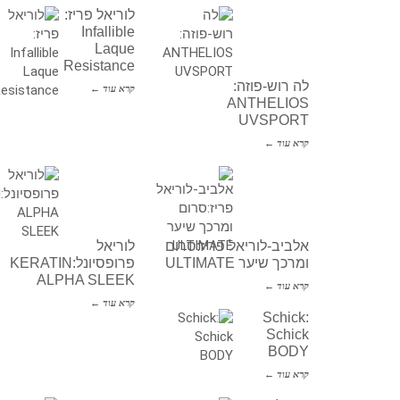
לוריאל פריז:
Infallible
Laque
Resistance
לה רוש-פוזה:
קרא עוד ←
ANTHELIOS
UVSPORT
קרא עוד ←
אלביב-לוריאל פריז:סרום
לוריאל
ומרכך שיער ULTIMATE
פרופסיונל:KERATIN
ALPHA SLEEK
קרא עוד ←
קרא עוד ←
Schick:
Schick
BODY
קרא עוד ←