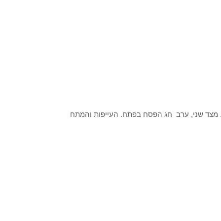
ר. מצד שני, ערב חג הפסח בפתח. העייפות והמתח