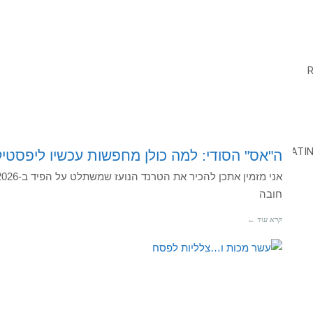
ה"אס" הסודי: למה כולן מחפשות עכשיו ליפסטיק
חובה
קרא עוד ←