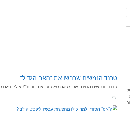
טרנד הנמשים שכבשו את "האח הגדול"
טרנד הנמשים מחינה שכבש את טיקטוק ואת דור ה־Z אולי נראה טבעי ואסתטי, אך מומחי עור מזהירים כי הוא עלול
קרא עוד ←