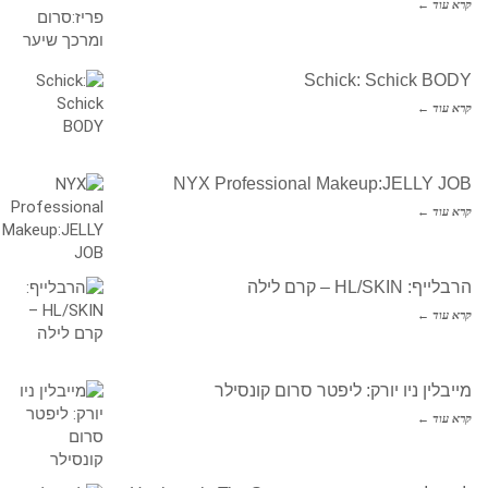
קרא עוד ←
Schick: Schick BODY
קרא עוד ←
NYX Professional Makeup:JELLY JOB
קרא עוד ←
הרבלייף: HL/SKIN – קרם לילה
קרא עוד ←
מייבלין ניו יורק: ליפטר סרום קונסילר
קרא עוד ←