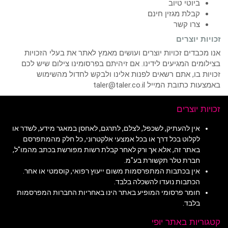
ביוטי טיוב
קבלת מגזין חינם
צרו קשר
זכויות יוצרים
אנו מכבדים זכויות יוצרים ועושים מאמץ לאתר את בעלי הזכויות
בצילומים המגיעים לידינו. אם זיהיתם בפרסומינו צילום שיש לכם
זכויות בו, אתם רשאים לפנות אלינו ולבקש לחדול מהשימוש
באמצעות כתובת המייל taler@taler.co.il
זכויות יוצרים
אין להעתיק, לשכפל, לצלם, לתרגם, לאחסן במאגר מידע, לשדר או
לקלוט בכל דרך או בכל אמצעי אלקטרוני, כל חלק מהמתפרסם
באתר זה, אלא אך ורק לאחר קבלת רשות מפורשת בכתב מהמו"ל,
חברת טלר תקשורת בע"מ.
אין בכתבות המתפרסמות משום ייעוץ רפואי, קוסמטי או אחר.
הכתבות נועדו להשכלה בלבד.
חומר פרסומי המופיע באתר הינו באחריות החברות המפרסמות
בלבד.
קטגוריות באתר יופי