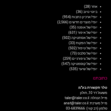
אחר
(28)
ביוטי טיוב
(36)
יופי! ארכיון כתבות
(954)
יופי! מוצרים חדשים
(2,566)
יופי! של אופנה
(35)
יופי! של איפור
(631)
יופי! של אסתטיקה
(502)
יופי! של הפקות
(33)
יופי! של טיפול
(502)
יופי! של סלבס
(73)
יופי! של ציפורניים
(259)
יופי! של קוסמטיקה
(547)
יופי! של שיער
(535)
כתובתנו
טלר תקשורת בע"מ
משעול דר 10, חולון
מייל הנהלה: taler@taler.co.il
מייל מערכת: anat@taler.co.il
טלפון (רב קווי): 03-6839666