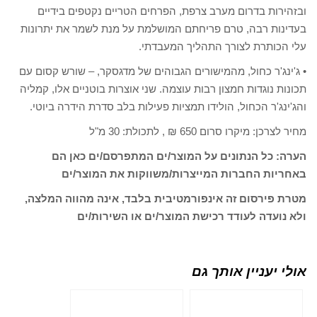
ובזהירות בדרום מערב צרפת, הפרחים הטריים נקטפים בידיים
בעדינות רבה, טרם פריחתם המושלמת על מנת לשמר את יתרונות
עלי הכותרת לצורך התהליך המעבדתי.
• ג'ינג'ר כחול, מהמישורים הגבוהים של מדגסקר, – שורש קסום עם
תכונות נוגדות חמצון רבות עוצמה. שני אוצרות בוטניים אלו, קמליה
והג'ינג'ר הכחול, הולידו תמציות פעילות בלב סדרת הידרה ביוטי.
מחיר לצרכן: מיקרו סרום 650 ₪ , לתכולת: 30 מ"ל
הערה: כל הנתונים על המוצר/ים המתפרסם/ים כאן הם
באחריות החברות המייצרות/משווקות את המוצר/ים
מטרת פירסום זה אינפורמטיבית בלבד, אינה מהווה המלצה,
ולא נועדה לעודד רכישת המוצר/ים או השירות/ים
אולי יעניין אותך גם