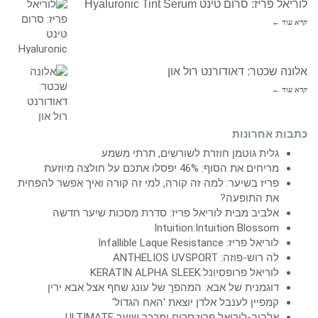
לוריאל פריז: סרום טינט Hyaluronic Tint Serum
קרא עוד ←
אלונה שכטר: דאודורנט רול און
קרא עוד ←
כתבות אחרונות
גלית גוטמן חוזרת לשורשים, תרתי משמע
מריחים את הסוף: 46% יפסלו אתכם על חולצה מיוזעת
פריז בשיער: למה זה קורה, למי זה קורה ואיך אפשר להפחית
את התופעה?
אלביב מבית לוריאל פריז: סדרת מסכות שיער חדשה
Intuition:Intuition Blossom
לוריאל פריז: Infallible Laque Resistance
לה רוש-פוזה: ANTHELIOS UVSPORT
לוריאל פרופסיונל:KERATIN ALPHA SLEEK
דוגמנית של אבא: המהפך של עונג שחף אצל אבא ירין
קמפיין לענבל אלדן יוצאת 'האח הגדול'
אלביב-לוריאל פריז:סרום ומרכך שיער ULTIMATE