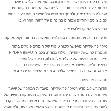
נוזלים בקנה מידה זעיר במיוחד), ופגש מומחים בעלי שם עולמי רב
בתחום זה. הם איחדו כוחות כדי לפתח את החדשנות הקוסמטית
הגדולה ביותר בימנו, ולחנוך דור חדש של מוצרי טיפוח לעור, לחות
עם ביצועים ייחודיים וגבוהים במונחים של לחות, זוהר ועיבוי.
המדע של המיקרופלואידיקה
מדע זה מייצג את המהפכה טכנולוגית האמתית בתחום הקוסמטיקה.
מיקרופלואידיקה מאפשר ליצור טיפות של חומרים פעילים בתוך
הנוסחה לחושיות ייחודית ויעילות גבוהה. בלב HYDRA BEAUTY
מיקרו סרום, טיפות של קמליה אלבה ofa, רכיב פעיל עשיר
בפוליפנולים, המשפר את יתרונות הרכיבים הפעילים בסדרת
HYDRA BEAUTY, קמליה אלבה PFA* ו* הכחול הג'ינג'ר PFA.
תחושות מדהימות
הודות לשילוב מדע המיקרופלואידיקה, מעבדות המחקר של שאנל
פיתחו מרקם חסר תקדים עם תחושה המימית, המעניקה תחושה של
עור ספוג בלחות. המרקם נוצר בהשראת נשות אסיה המבקשות קרם
לחות עם יכולת הייחודית ל" לשנות "ברגע שהוא נוגע בעור, ולתחושה