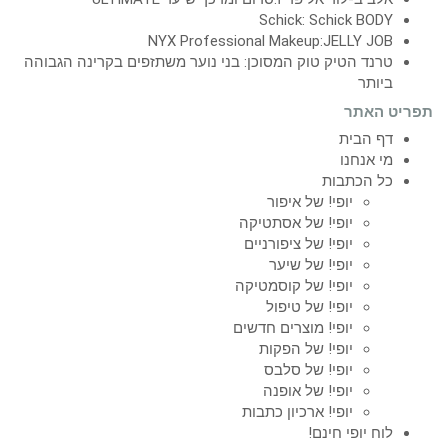
Schick: Schick BODY
NYX Professional Makeup:JELLY JOB
טרנד הטיק טוק המסוכן: בני נוער משתזפים בקרינה הגבוהה
ביותר
תפריט האתר
דף הבית
מי אנחנו
כל הכתבות
יופי! של איפור
יופי! של אסתטיקה
יופי! של ציפורניים
יופי! של שיער
יופי! של קוסמטיקה
יופי! של טיפול
יופי! מוצרים חדשים
יופי! של הפקות
יופי! של סלבס
יופי! של אופנה
יופי! ארכיון כתבות
לוח יופי חינם!