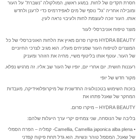
חסרת תקדים של לחות. במגע ראשון, המולקולה "נשברת" על העור
ומובילה אחריה "גל" נוסף של מים לאפידרמיס כדי לרענן ולחדש
אותו. העור זוכה לעוצמת לחות ולעיבוי נראה לעין.
מוצר טיפוח אוניברסלי לעור
HYDRA BEAUTY מיקרו סרום מאיץ את הלחות האוניברסלי של כל
המוצרים לטיפוח העור שמניחים מעליו. הוא מגיב לצרכי החיוניים
של העור. עוטף אותו בליטוף משיי, מחיה את הזוהר ומעניק
רעננות חושית. יום אחרי יום, יופיו של העור שב אליו. זה מרגיש נפלא.
מקור חדש של יופי
בזכות השימוש בטכנולוגיה החדשנית של מיקרופלואידיקה, מעבדות
המחקר של שאנל פתחו את
HYDRA BEAUTY – מיקרו סרום.
בליבה של הנוסחה, שני צמחים יקרי ערך היעלות שלהם:
• Camellia, Camellia japonica alba plena- קמליה – הפרח הסמלי
של שאנל, המסמל טוהר ונשיות. הוא גדל תחת פיקוח קפדני