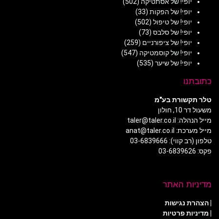
יופי! של אסתטיקה
(502)
יופי! של הפקות
(33)
יופי! של טיפול
(502)
יופי! של סלבס
(73)
יופי! של ציפורניים
(259)
יופי! של קוסמטיקה
(547)
יופי! של שיער
(535)
כתובתנו
טלר תקשורת בע"מ
משעול דר 10, חולון
מייל הנהלה: taler@taler.co.il
מייל מערכת: anat@taler.co.il
טלפון (רב קווי): 03-6839666
פקס: 03-6839626
מדיניות האתר
|
הצהרת נגישות
|
מדיניות פרטיות