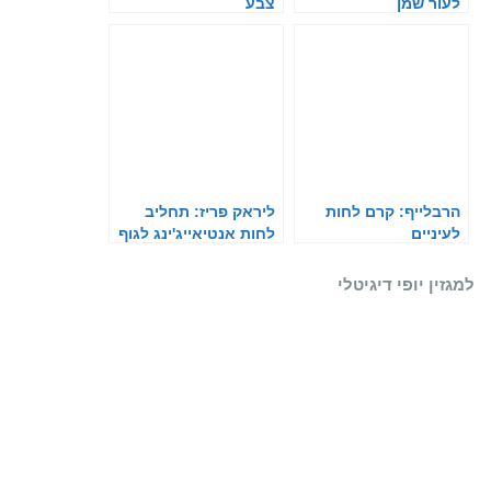
לעור שמן
צבע
הרבלייף: קרם לחות
ליראק פריז: תחליב
לעיניים
לחות אנטיאייג'ינג לגוף
למגזין יופי דיגיטלי