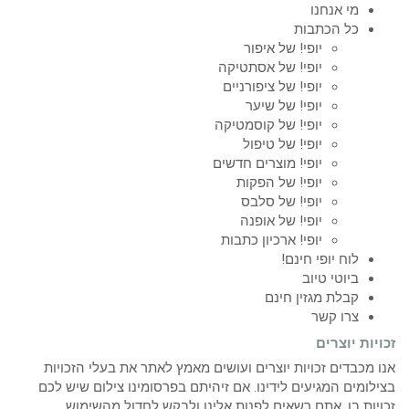
מי אנחנו
כל הכתבות
יופי! של איפור
יופי! של אסתטיקה
יופי! של ציפורניים
יופי! של שיער
יופי! של קוסמטיקה
יופי! של טיפול
יופי! מוצרים חדשים
יופי! של הפקות
יופי! של סלבס
יופי! של אופנה
יופי! ארכיון כתבות
לוח יופי חינם!
ביוטי טיוב
קבלת מגזין חינם
צרו קשר
זכויות יוצרים
אנו מכבדים זכויות יוצרים ועושים מאמץ לאתר את בעלי הזכויות
בצילומים המגיעים לידינו. אם זיהיתם בפרסומינו צילום שיש לכם
זכויות בו, אתם רשאים לפנות אלינו ולבקש לחדול מהשימוש