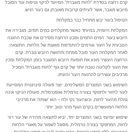
קרם רחצה בסדרת "לחות מוגברת" המיועד לניקוי וטיפוח עור הסובל
מיובש מוגבר, אשר לעיתים קרובות מאובחן גם כעור רגיש.
הטיפול בעור יבש מתחיל כבר במקלחת
המקלחת היומית, במיוחד כאשר מתקלחים במים חמים, מגבירה את
היובש בעור. המים החמים וסבון הרחצה מסירים את שכבת ההגנה
הטבעית על העור וגורמים להתנדפות מואצת של הלחות. התוצאה:
לאחר המקלחת העור סובל ממתח ותחושת היובש גוברת. קרם
הרחצה העשיר מונע את תופעת היובש המוגבר בזמן המקלחת ומכין
את העור לקליטה טובה יותר של קרם גוף "לחות מוגברת" המכיל
מרכיבים עשירים להרגעת העור והזנתו.
השימוש בשני המוצרים המשלימים, יוצר פעולה סינרגטית המסייעת
לעור לחזור ולתפקד בצורה נורמלית ואופטימלית. פעולת הניקוי אינה
גוזלת מהעור לחות, וכשהעור נקי ולח – הוא 'שותה' את מרכיבי
הלחות המועשרים בקרם הגוף מהר וטוב יותר.
שימוש יומיומי בשני המוצרים יחד, יביא לתוצאה מהירה של עור רווי
לחות, המתפקד בצורה נורמלית, מסוגל לשמור על מאגרי הלחות
הטבעיים, ללא סימני רגישות, יובש נראה לעין או סימני הזדקנות