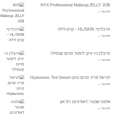
NYX Professional Makeup:JELLY JOB
קרא עוד ←
הרבלייף: HL/SKIN – קרם לילה
קרא עוד ←
מייבלין ניו יורק: ליפטר סרום קונסילר
קרא עוד ←
לוריאל פריז: סרום טינט Hyaluronic Tint Serum
קרא עוד ←
אלונה שכטר: דאודורנט רול און
קרא עוד ←