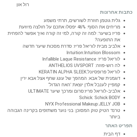
כתבות אחרונות
גלית גוטמן חוזרת לשורשים, תרתי משמע
מריחים את הסוף: 46% יפסלו אתכם על חולצה מיוזעת
פריז בשיער: למה זה קורה, למי זה קורה ואיך אפשר להפחית
את התופעה?
אלביב מבית לוריאל פריז: סדרת מסכות שיער חדשה
Intuition:Intuition Blossom
לוריאל פריז: Infallible Laque Resistance
לה רוש-פוזה: ANTHELIOS UVSPORT
לוריאל פרופסיונל:KERATIN ALPHA SLEEK
דוגמנית של אבא: המהפך של עונג שחף אצל אבא ירין
קמפיין לענבל אלדן יוצאת 'האח הגדול'
אלביב-לוריאל פריז:סרום ומרכך שיער ULTIMATE
Schick: Schick BODY
NYX Professional Makeup:JELLY JOB
טרנד הטיק טוק המסוכן: בני נוער משתזפים בקרינה הגבוהה
ביותר
תפריט האתר
דף הבית