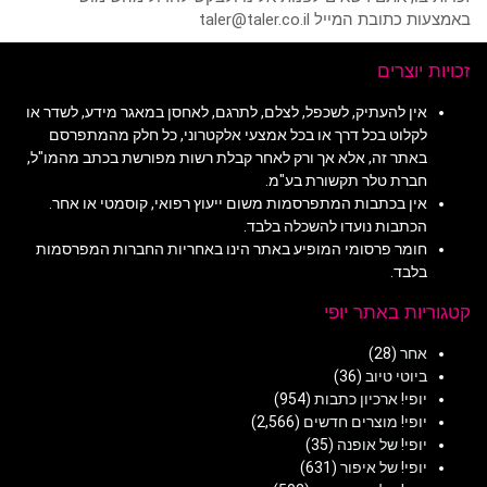
באמצעות כתובת המייל taler@taler.co.il
זכויות יוצרים
אין להעתיק, לשכפל, לצלם, לתרגם, לאחסן במאגר מידע, לשדר או
לקלוט בכל דרך או בכל אמצעי אלקטרוני, כל חלק מהמתפרסם
באתר זה, אלא אך ורק לאחר קבלת רשות מפורשת בכתב מהמו"ל,
חברת טלר תקשורת בע"מ.
אין בכתבות המתפרסמות משום ייעוץ רפואי, קוסמטי או אחר.
הכתבות נועדו להשכלה בלבד.
חומר פרסומי המופיע באתר הינו באחריות החברות המפרסמות
בלבד.
קטגוריות באתר יופי
אחר
(28)
ביוטי טיוב
(36)
יופי! ארכיון כתבות
(954)
יופי! מוצרים חדשים
(2,566)
יופי! של אופנה
(35)
יופי! של איפור
(631)