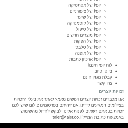
יופי! של אסתטיקה
יופי! של ציפורניים
יופי! של שיער
יופי! של קוסמטיקה
יופי! של טיפול
יופי! מוצרים חדשים
יופי! של הפקות
יופי! של סלבס
יופי! של אופנה
יופי! ארכיון כתבות
לוח יופי חינם!
ביוטי טיוב
קבלת מגזין חינם
צרו קשר
זכויות יוצרים
אנו מכבדים זכויות יוצרים ועושים מאמץ לאתר את בעלי הזכויות
בצילומים המגיעים לידינו. אם זיהיתם בפרסומינו צילום שיש לכם
זכויות בו, אתם רשאים לפנות אלינו ולבקש לחדול מהשימוש
באמצעות כתובת המייל taler@taler.co.il