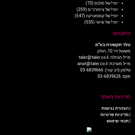
יופי! של סלבס
(73)
יופי! של ציפורניים
(259)
יופי! של קוסמטיקה
(547)
יופי! של שיער
(535)
כתובתנו
טלר תקשורת בע"מ
משעול דר 10, חולון
מייל הנהלה: taler@taler.co.il
מייל מערכת: anat@taler.co.il
טלפון (רב קווי): 03-6839666
פקס: 03-6839626
מדיניות האתר
|
הצהרת נגישות
|
מדיניות פרטיות
| תנאי שימוש