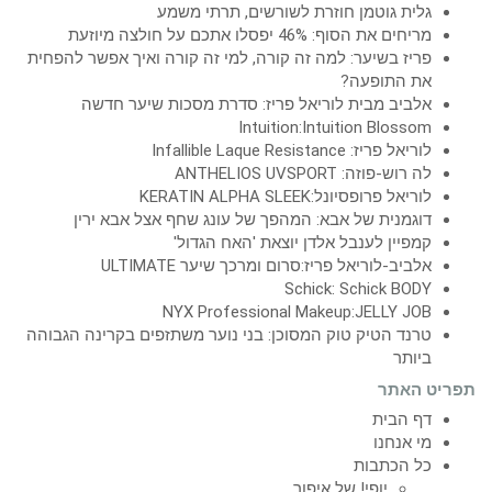
גלית גוטמן חוזרת לשורשים, תרתי משמע
מריחים את הסוף: 46% יפסלו אתכם על חולצה מיוזעת
פריז בשיער: למה זה קורה, למי זה קורה ואיך אפשר להפחית
את התופעה?
אלביב מבית לוריאל פריז: סדרת מסכות שיער חדשה
Intuition:Intuition Blossom
לוריאל פריז: Infallible Laque Resistance
לה רוש-פוזה: ANTHELIOS UVSPORT
לוריאל פרופסיונל:KERATIN ALPHA SLEEK
דוגמנית של אבא: המהפך של עונג שחף אצל אבא ירין
קמפיין לענבל אלדן יוצאת 'האח הגדול'
אלביב-לוריאל פריז:סרום ומרכך שיער ULTIMATE
Schick: Schick BODY
NYX Professional Makeup:JELLY JOB
טרנד הטיק טוק המסוכן: בני נוער משתזפים בקרינה הגבוהה
ביותר
תפריט האתר
דף הבית
מי אנחנו
כל הכתבות
יופי! של איפור