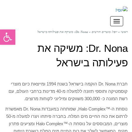
תפריט
פתח סרגל
ראשי
»
יופי! מוצרים חדשים
»
Dr. Nona: משיקה את פעילותה בישראל
Dr. Nona: משיקה את
פעילותה בישראל
חברת Dr. Nona הוקמה בישראל בשנת 1994 ומייצאת כיום מוצרי
קוסמטיקה ותוספי תזונה ללמעלה מ-40 מדינות ברחבי העולם, עם
רשת המונה כ- 300,000 משווקים ומיליוני לקוחות מרוצים.
נוסחת ה-™Halo Complex, שפותחה במעבדות Dr. Nona מאפשרת
לרתום את כוח החיים מים המלח. בחברה פיתחו ויצרו למעלה מ-50
מוצרים, המבוססים על נוסחת ה-™Halo Complex ומציעים פתרון
מקיף, המאפשר לשלב את כוח החיים מים המלח בשגרת טיפוח