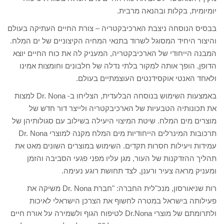
יומיומית, בקלות ובהנאה מרבית.
בבסיס הנוסחה ניצבת הארכיבקטריה – צורת החיים העתיקה בעולם
והיצור היחיד המסוגל לשרוד בתנאי המחיה הקיצוניים של ים המלח.
המבנה הייחודי של הארכיבקטריה, המעניק לה את כוח החיים יוצא
הדופן, הופך אותה למקור בלתי נדלה של חלבונים וחומצות אמינו
ולאחד האנטי אוקסידנטים העוצמתיים בעולם.
באמצעות השימוש בנוסחה הבלעדית, הצליחו ב- Dr. Nona למצות
את תכונותיה הטבעיות של הארכיבקטריה ולייצר דור חדש של
מוצרים מים המלח. שיטת המיצוי היעילה בשילוב עם סגולותיהן של
תרכובות המינרלים הייחודיות מים המלח מקנה למוצרי Dr. Nona
עמידות ויעילות חסרות תקדים. השימוש במוצרים השונים מאט את
תהליך ההזדקנות של העור, מגן עליו מפני פגעי הסביבה והזמן
ומעניק מראה צעיר ורענן, לצד תחושת רוגע נעימה.
רות שניאורסון, מנכ"לית החברה: "חברת Dr. Nona משיקה את
פעילותה בישראל במטרה לחשוף את הצרכן הישראלי לאיכות
ולתרומתם של מוצרי Dr.Nona לטיפוח הגוף ולשמירה על אורח חיים