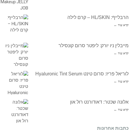
הרבלייף: HL/SKIN – קרם לילה
קרא עוד ←
מייבלין ניו יורק: ליפטר סרום קונסילר
קרא עוד ←
לוריאל פריז: סרום טינט Hyaluronic Tint Serum
קרא עוד ←
אלונה שכטר: דאודורנט רול און
קרא עוד ←
כתבות אחרונות