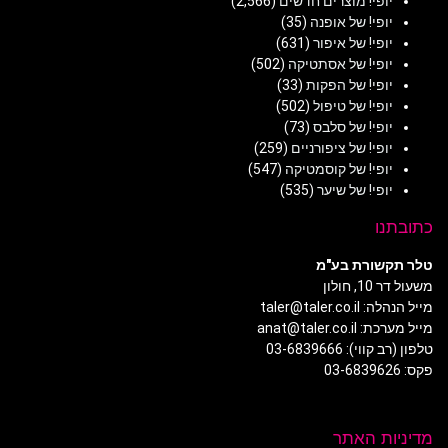
יופי! מוצרים חדשים
(2,566)
יופי! של אופנה
(35)
יופי! של איפור
(631)
יופי! של אסתטיקה
(502)
יופי! של הפקות
(33)
יופי! של טיפול
(502)
יופי! של סלבס
(73)
יופי! של ציפורניים
(259)
יופי! של קוסמטיקה
(547)
יופי! של שיער
(535)
כתובתנו
טלר תקשורת בע"מ
משעול דר 10, חולון
מייל הנהלה: taler@taler.co.il
מייל מערכת: anat@taler.co.il
טלפון (רב קווי): 03-6839666
פקס: 03-6839626
מדיניות האתר