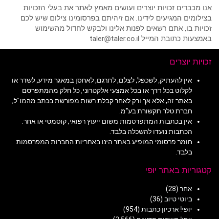
אנו מכבדים זכויות יוצרים ועושים מאמץ לאתר את בעלי הזכויות
בצילומים המגיעים לידינו. אם זיהיתם בפרסומינו צילום שיש לכם
זכויות בו, אתם רשאים לפנות אלינו ולבקש לחדול מהשימוש
באמצעות כתובת המייל taler@taler.co.il
זכויות יוצרים
אין להעתיק, לשכפל, לצלם, לתרגם, לאחסן במאגר מידע, לשדר או
לקלוט בכל דרך או בכל אמצעי אלקטרוני, כל חלק מהמתפרסם
באתר זה, אלא אך ורק לאחר קבלת רשות מפורשת בכתב מהמו"ל,
חברת טלר תקשורת בע"מ.
אין בכתבות המתפרסמות משום ייעוץ רפואי, קוסמטי או אחר.
הכתבות נועדו להשכלה בלבד.
חומר פרסומי המופיע באתר הינו באחריות החברות המפרסמות
בלבד.
קטגוריות באתר יופי
אחר
(28)
ביוטי טיוב
(36)
יופי! ארכיון כתבות
(954)