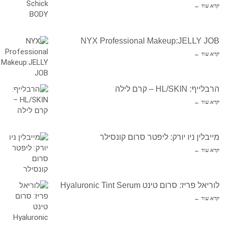
קרא עוד ←
NYX Professional Makeup:JELLY JOB
קרא עוד ←
הרבלייף: HL/SKIN – קרם לילה
קרא עוד ←
מייבלין ניו יורק: ליפטר סרום קונסילר
קרא עוד ←
לוריאל פריז: סרום טינט Hyaluronic Tint Serum
קרא עוד ←