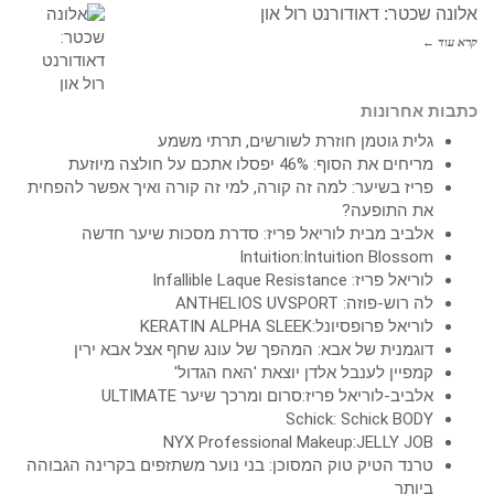
אלונה שכטר: דאודורנט רול און
קרא עוד ←
כתבות אחרונות
גלית גוטמן חוזרת לשורשים, תרתי משמע
מריחים את הסוף: 46% יפסלו אתכם על חולצה מיוזעת
פריז בשיער: למה זה קורה, למי זה קורה ואיך אפשר להפחית
את התופעה?
אלביב מבית לוריאל פריז: סדרת מסכות שיער חדשה
Intuition:Intuition Blossom
לוריאל פריז: Infallible Laque Resistance
לה רוש-פוזה: ANTHELIOS UVSPORT
לוריאל פרופסיונל:KERATIN ALPHA SLEEK
דוגמנית של אבא: המהפך של עונג שחף אצל אבא ירין
קמפיין לענבל אלדן יוצאת 'האח הגדול'
אלביב-לוריאל פריז:סרום ומרכך שיער ULTIMATE
Schick: Schick BODY
NYX Professional Makeup:JELLY JOB
טרנד הטיק טוק המסוכן: בני נוער משתזפים בקרינה הגבוהה
ביותר