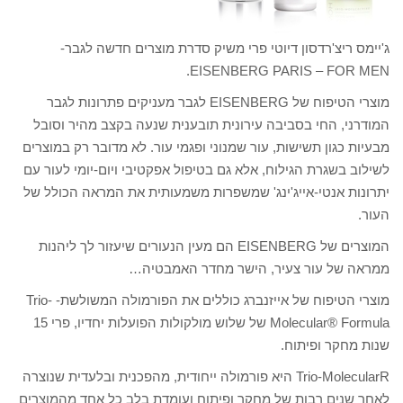
ג'יימס ריצ'רדסון דיוטי פרי משיק סדרת מוצרים חדשה לגבר-
EISENBERG PARIS – FOR MEN.
מוצרי הטיפוח של EISENBERG לגבר מעניקים פתרונות לגבר
המודרני, החי בסביבה עירונית תובענית שנעה בקצב מהיר וסובל
מבעיות כגון תשישות, עור שמנוני ופגמי עור. לא מדובר רק במוצרים
לשילוב בשגרת הגילוח, אלא גם בטיפול אפקטיבי ויום-יומי לעור עם
יתרונות אנטי-אייג'ינג' שמשפרות משמעותית את המראה הכולל של
העור.
המוצרים של EISENBERG הם מעין הנעורים שיעזור לך ליהנות
ממראה של עור צעיר, הישר מחדר האמבטיה…
מוצרי הטיפוח של אייזנברג כוללים את הפורמולה המשולשת- Trio-
Molecular® Formula של שלוש מולקולות הפועלות יחדיו, פרי 15
שנות מחקר ופיתוח.
Trio-MolecularR היא פורמולה ייחודית, מהפכנית ובלעדית שנוצרה
לאחר שנים רבות של מחקר ופיתוח ועומדת בלב כל אחד מהמוצרים