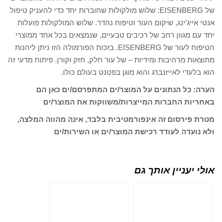
של EISENBERG: שלוש מולקולות שחוברות יחד כדי להעניק טיפול
אנטי אייג'ינג, שיקום העור וטיפוח נהדר. שלוש המולקולות פועלות
יחד עם מגוון רחב של רכיבים טבעיים, שנמצאים בכל אחד ממוצרי
הטיפוח לעור של EISENBERG. בזכות הפורמולה הזו ניתן ליהנות
מתוצאות מרהיבות ומידיות – של עור חלק, חזק וקורן. פיתוח מדעי זה
הוא בלעדי לאייזנברג והוא מוגן בפטנט בעולם כולו.
הערה: כל הנתונים על המוצר/ים המתפרסם/ים כאן הם
באחריות החברות המייצרות/משווקות את המוצר/ים
מטרת פירסום זה אינפורמטיבית בלבד, אינה מהווה המלצה,
ולא נועדה לעודד רכישת המוצר/ים או השירות/ים
אולי יעניין אותך גם