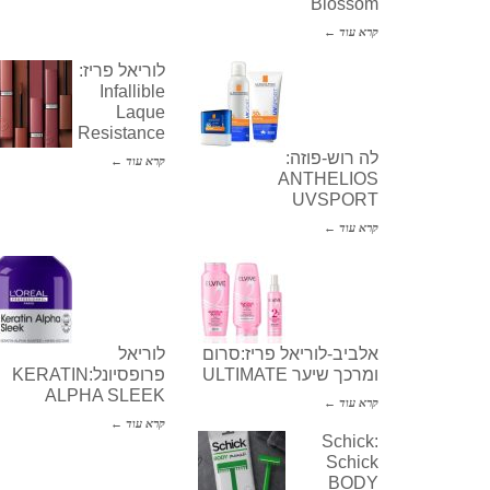
Blossom
קרא עוד ←
לוריאל פריז:
Infallible
Laque
Resistance
לה רוש-פוזה:
קרא עוד ←
ANTHELIOS
UVSPORT
קרא עוד ←
אלביב-לוריאל פריז:סרום
לוריאל
ומרכך שיער ULTIMATE
פרופסיונל:KERATIN
ALPHA SLEEK
קרא עוד ←
קרא עוד ←
Schick:
Schick
BODY