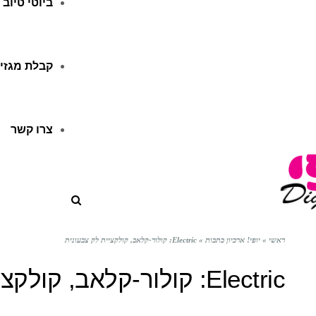
ביוטי טיוב
קבלת מגזין
צרו קשר
ראשי
»
יופי! ארכיון כתבות
»
Electric: קולור-קלאב, קולקציית לק צבעונית
Electric: קולור-קלאב, קולקציית לק צבעונית