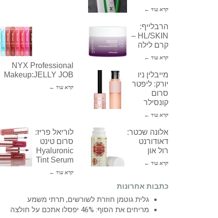
קרא עוד ←
הרבלייף:
HL/SKIN –
קרם לילה
קרא עוד ←
NYX Professional
מייבלין ניו
Makeup:JELLY JOB
יורק: ליפטר
קרא עוד ←
סרום
קונסילר
קרא עוד ←
אלונה שכטר:
לוריאל פריז:
דאודורנט
סרום טינט
רול און
Hyaluronic
Tint Serum
קרא עוד ←
קרא עוד ←
כתבות אחרונות
גלית גוטמן חוזרת לשורשים, תרתי משמע
מריחים את הסוף: 46% יפסלו אתכם על חולצה