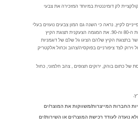
יורקית, קולקציית לק דומיננטית במיוחד המזכירה את צבעי
ניים לקיץ, נראה כי השנה גם המון צבעים נועזים בעלי
נוכחות חזקה מצטרפים לפלטות גווני הלק ומבשרים על חזרה לשנות ה-80 וה-90. את המגמה הצעקנית תצוגת הקיץ
ר בתצוגת הקיץ שלהם הציגו גל שלם של דוגמניות
ול וירוק לצד ציפורניים בפוקסיה/צהוב וכחול אלקטריק
נטית ותוססת של כתום בוהק, ירוקים חצופים , צהב חלמוני, כחול
ץ.
ות החברות המייצרות/משווקות את המוצר/ים
לא נועדה לעודד רכישת המוצר/ים או השירות/ים