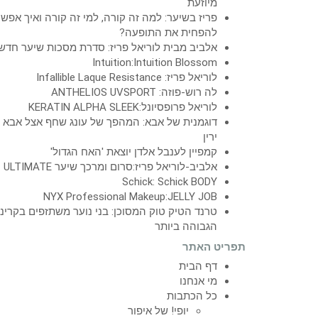
מיוזעת
פריז בשיער: למה זה קורה, למי זה קורה ואיך אפש
להפחית את התופעה?
אלביב מבית לוריאל פריז: סדרת מסכות שיער חדש
Intuition:Intuition Blossom
לוריאל פריז: Infallible Laque Resistance
לה רוש-פוזה: ANTHELIOS UVSPORT
לוריאל פרופסיונל:KERATIN ALPHA SLEEK
דוגמנית של אבא: המהפך של עונג שחף אצל אבא
ירין
קמפיין לענבל אלדן יוצאת 'האח הגדול'
אלביב-לוריאל פריז:סרום ומרכך שיער ULTIMATE
Schick: Schick BODY
NYX Professional Makeup:JELLY JOB
טרנד הטיק טוק המסוכן: בני נוער משתזפים בקרינ
הגבוהה ביותר
תפריט האתר
דף הבית
מי אנחנו
כל הכתבות
יופי! של איפור