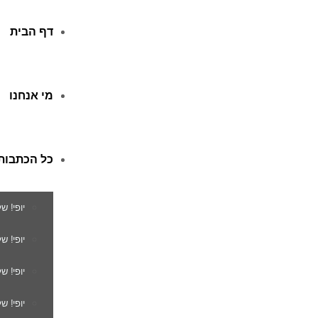
דף הבית
מי אנחנו
כל הכתבות
יופי! ש
יופי! 
יופי! ש
יופי! ש