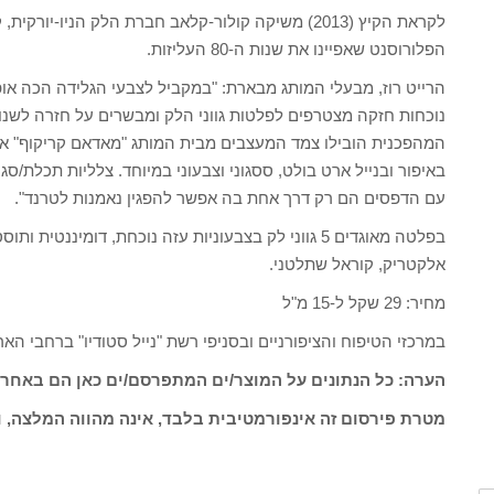
לקראת הקיץ (2013) משיקה קולור-קלאב חברת הלק הניו-
הפלורוסנט שאפיינו את שנות ה-80 העליזות.
הרייט רוז, מבעלי המותג מבארת: "במקביל לצבעי הגלידה הכה אופיי
המהפכנית הובילו צמד המעצבים מבית המותג "מאדאם קריקוף" אש
באיפור ובנייל ארט בולט, ססגוני וצבעוני במיוחד. צלליות תכלת/סג
עם הדפסים הם רק דרך אחת בה אפשר להפגין נאמנות לטרנד".
בפלטה מאוגדים 5 גווני לק בצבעוניות עזה נוכחת, דומינ
אלקטריק, קוראל שתלטני.
מחיר: 29 שקל ל-15 מ"ל
במרכזי הטיפוח והציפורניים ובסניפי רשת "נייל סטודיו" ברחבי האר
הערה: כל הנתונים על המוצר/ים המתפרסם/ים כאן הם באחרי
מטרת פירסום זה אינפורמטיבית בלבד, אינה מהווה המלצה, ו