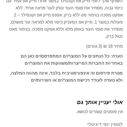
השותף שלך ליופי: מייק אפ וקונסילר במוצר אחד! מייק אפ עמיד עם
כיסוי גבוה, מסתיר את פגמי העור ונותן לעור מראה אחיד. ללא
אפקט מסכה בגימור מט ללא ברק. אסנס מייק אפ וקונסילר – 2
פעולות במוצר 1. מייק אפ המעניק כיסוי מלא למראה עור מושלם,
מסתיר את פגמי העור באופן מלא וללא אפקט מסכה. בגימור מאט
נטול ברק.
מחיר 18 ₪ (3 גוונים)
הערה: כל הנתונים על המוצר/ים המתפרסם/ים כאן הם
באחריות החברות המייצרות/משווקות את המוצר/ים
מטרת פירסום זה אינפורמטיבית בלבד, אינה מהווה המלצה,
ולא נועדה לעודד רכישת המוצר/ים או השירות/ים
אולי יעניין אותך גם
אין פוסטים קשורים לנושא.
למגזין יופי דיגיטלי