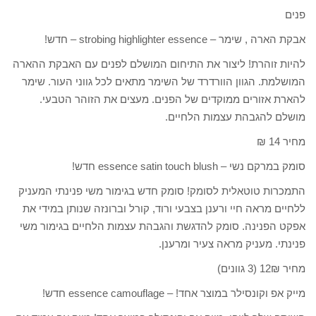
פנים
אבקת הארה , שימר – strobing highlighter essence – חדש!
להיות זוהרת! ליצור את התיחום המושלם לפנים עם האבקת ההארה
המושלמת. הגוון הוורדרד של השימר מתאים לכל גווני העור. שימר
להארת אזורים ממוקדים של הפנים. מעצים את הזוהר הטבעי.
מושלם להגבהת עצמות הלחיים.
מחיר 14 ₪
סומק במרקם נשי – essence satin touch blush חדש!
התמכרות טוטאלית לסומק! סומק חדש בגימור משי פנינתי המעניק
ללחיים מראה חיי ורענן בצבעי ורוד, קורל וברונזה שנותן במידי את
אפקט הפנינה. סומק להדגשת והגבהת עצמות הלחיים בגימור משי
פנינתי. מעניק מראה צעיר ומרענן.
מחיר 12₪ (3 גוונים)
מייק אפ וקונסילר במוצר אחד! – essence camouflage חדש!