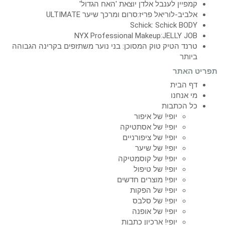
קמפיין לענבל אלדן יוצאת 'האח הגדול'
אלביב-לוריאל פריז:סרום ומרכך שיער ULTIMATE
Schick: Schick BODY
NYX Professional Makeup:JELLY JOB
טרנד הטיק טוק המסוכן: בני נוער משתזפים בקרינה הגבוהה
ביותר
תפריט האתר
דף הבית
מי אנחנו
כל הכתבות
יופי! של איפור
יופי! של אסתטיקה
יופי! של ציפורניים
יופי! של שיער
יופי! של קוסמטיקה
יופי! של טיפול
יופי! מוצרים חדשים
יופי! של הפקות
יופי! של סלבס
יופי! של אופנה
יופי! ארכיון כתבות