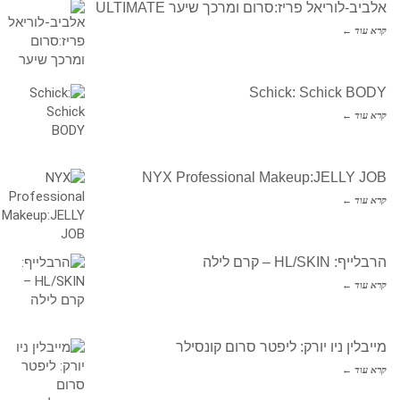
אלביב-לוריאל פריז:סרום ומרכך שיער ULTIMATE
קרא עוד ←
Schick: Schick BODY
קרא עוד ←
NYX Professional Makeup:JELLY JOB
קרא עוד ←
הרבלייף: HL/SKIN – קרם לילה
קרא עוד ←
מייבלין ניו יורק: ליפטר סרום קונסילר
קרא עוד ←