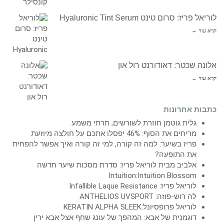
לוריאל פריז: סרום טינט Hyaluronic Tint Serum
קרא עוד ←
אלונה שכטר: דאודורנט רול און
קרא עוד ←
כתבות אחרונות
גלית גוטמן חוזרת לשורשים, תרתי משמע
מריחים את הסוף: 46% יפסלו אתכם על חולצה מיוזעת
פריז בשיער: למה זה קורה, למי זה קורה ואיך אפשר להפחית
את התופעה?
אלביב מבית לוריאל פריז: סדרת מסכות שיער חדשה
Intuition:Intuition Blossom
לוריאל פריז: Infallible Laque Resistance
לה רוש-פוזה: ANTHELIOS UVSPORT
לוריאל פרופסיונל:KERATIN ALPHA SLEEK
דוגמנית של אבא: המהפך של עונג שחף אצל אבא ירין