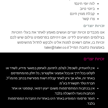
לוח יופי חינם!
ביוטי טיוב
קבלת מגזין חינם
צרו קשר
זכויות יוצרים
אנו מכבדים זכויות יוצרים ועושים מאמץ לאתר את בעלי הזכויות
בצילומים המגיעים לידינו. אם זיהיתם בפרסומינו צילום שיש לכם
זכויות בו, אתם רשאים לפנות אלינו ולבקש לחדול מהשימוש
באמצעות כתובת המייל taler@taler.co.il
זכויות יוצרים
אין להעתיק, לשכפל, לצלם, לתרגם, לאחסן במאגר מידע, לשדר או
לקלוט בכל דרך או בכל אמצעי אלקטרוני, כל חלק מהמתפרסם
באתר זה, אלא אך ורק לאחר קבלת רשות מפורשת בכתב מהמו"ל,
חברת טלר תקשורת בע"מ.
אין בכתבות המתפרסמות משום ייעוץ רפואי, קוסמטי או אחר.
הכתבות נועדו להשכלה בלבד.
חומר פרסומי המופיע באתר הינו באחריות החברות המפרסמות
בלבד.