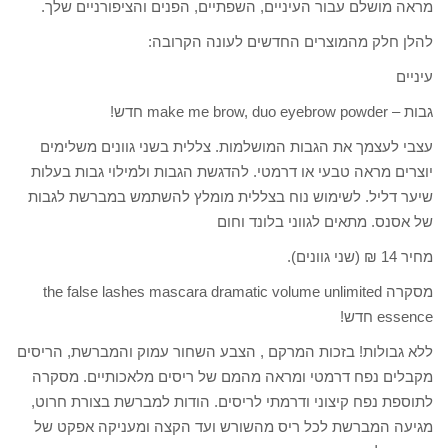
מראה מושלם עבור העיניים, השפתיים, הפנים והציפורניים שלך.
להלן חלק מהמוצרים החדשים לעונה הקרובה:
עיניים
גבות – make me brow, duo eyebrow powder חדש!
עצבי לעצמך את הגבות המושלמות. צללית בשני גוונים משלימים
יוצרים מראה טבעי או דרמטי. להדגשת הגבות ולמילוי גבות בעלות
שיער דליל. לשימוש נוח בצללית מומלץ להשתמש במברשת לגבות
של אסנס. מתאים לגווני בלונד וחום
מחיר 14 ₪ (שני גוונים).
מסקרה the false lashes mascara dramatic volume unlimited
essence חדש!
ללא גבולות! בזכות המרקם , הצבע השחור עמוק והמברשת, הריסים
מקבלים נפח דרמטי ומראה מהמם של ריסים מלאכותיים. מסקרה
לתוספת נפח קיצוני ודרמתי לריסים. הודות למברשת בצורת חרוט,
מגיעה המברשת לכל ריס מהשורש ועד הקצה ומעניקה אפקט של