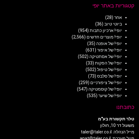
קטגוריות באתר יופי
אחר
(28)
ביוטי טיוב
(36)
יופי! ארכיון כתבות
(954)
יופי! מוצרים חדשים
(2,566)
יופי! של אופנה
(35)
יופי! של איפור
(631)
יופי! של אסתטיקה
(502)
יופי! של הפקות
(33)
יופי! של טיפול
(502)
יופי! של סלבס
(73)
יופי! של ציפורניים
(259)
יופי! של קוסמטיקה
(547)
יופי! של שיער
(535)
כתובתנו
טלר תקשורת בע"מ
משעול דר 10, חולון
מייל הנהלה: taler@taler.co.il
מייל מערכת: anat@taler.co.il