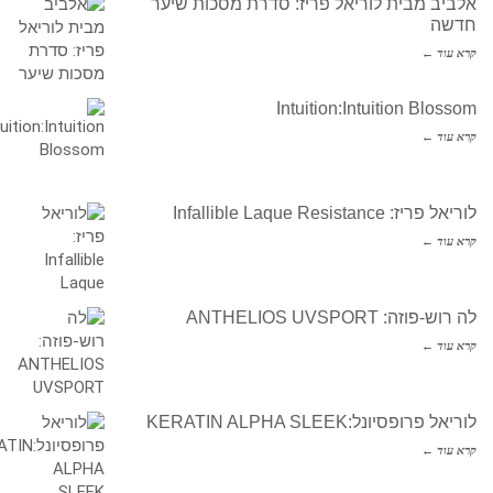
אלביב מבית לוריאל פריז: סדרת מסכות שיער
חדשה
קרא עוד ←
Intuition:Intuition Blossom
קרא עוד ←
לוריאל פריז: Infallible Laque Resistance
קרא עוד ←
לה רוש-פוזה: ANTHELIOS UVSPORT
קרא עוד ←
לוריאל פרופסיונל:KERATIN ALPHA SLEEK
קרא עוד ←