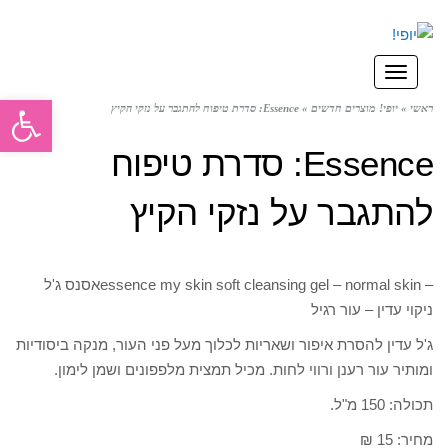
תפריט
פתח סרגל
ראשי
»
יופי! מוצרים חדשים
»
Essence: סדרת טיפוח להתגבר על נזקי הקיץ
Essence: סדרת טיפוח
להתגבר על נזקי הקיץ
– essence my skin soft cleansing gel – normal skinאסנס ג'ל
ניקוי עדין – עור רגיל
ג'ל עדין להסרת איפור ושאריות לכלוך מעל פני העור, מנקה ביסודיות
ומותיר עור רענן ורווי לחות. מכיל תמצית מלפפונים ושמן לימון.
תכולה: 150 מ"ל.
מחיר: 15 ₪