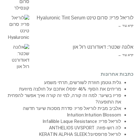
לוריאל פריז: סרום טינט Hyaluronic Tint Serum
קרא עוד ←
אלונה שכטר: דאודורנט רול און
קרא עוד ←
כתבות אחרונות
גלית גוטמן חוזרת לשורשים, תרתי משמע
מריחים את הסוף: 46% יפסלו אתכם על חולצה מיוזעת
פריז בשיער: למה זה קורה, למי זה קורה ואיך אפשר להפחית
את התופעה?
אלביב מבית לוריאל פריז: סדרת מסכות שיער חדשה
Intuition:Intuition Blossom
לוריאל פריז: Infallible Laque Resistance
לה רוש-פוזה: ANTHELIOS UVSPORT
לוריאל פרופסיונל:KERATIN ALPHA SLEEK