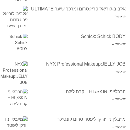
אלביב-לוריאל פריז:סרום ומרכך שיער ULTIMATE
קרא עוד ←
Schick: Schick BODY
קרא עוד ←
NYX Professional Makeup:JELLY JOB
קרא עוד ←
הרבלייף: HL/SKIN – קרם לילה
קרא עוד ←
מייבלין ניו יורק: ליפטר סרום קונסילר
קרא עוד ←