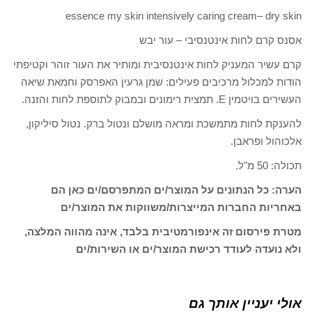
essence my skin intensively caring cream– dry skin
אסנס קרם לחות אינטנסיבי – עור יבש
קרם עשיר המעניק לחות אינטנסיבית ומותיר את העור זוהר וקטיפתי
הודות למכלול מרכיבים פעילים: שמן גרעין האפרסק וחמאת שיאה
העשירים בויטמין E. תמצית רימונים ובמבוק לתוספת לחות והזנה.
להענקת לחות מתמשכת ומראה מושלם ונטול ברק. נטול סיליקון,
אלכוהול ופראבן.
תכולה: 50 מ"ל.
הערה: כל הנתונים על המוצר/ים המתפרסם/ים כאן הם
באחריות החברות המייצרות/משווקות את המוצר/ים
מטרת פירסום זה אינפורמטיבית בלבד, אינה מהווה המלצה,
ולא נועדה לעודד רכישת המוצר/ים או השירות/ים
אולי יעניין אותך גם