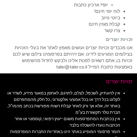
יופי! ארכיון כתבות
לוח יופי חינם!
ביוטי טיוב
קבלת מגזין חינם
צרו קשר
זכויות יוצרים
אנו מכבדים זכויות יוצרים ועושים מאמץ לאתר את בעלי הזכויות
בצילומים המגיעים לידינו. אם זיהיתם בפרסומינו צילום שיש לכם
זכויות בו, אתם רשאים לפנות אלינו ולבקש לחדול מהשימוש
באמצעות כתובת המייל taler@taler.co.il
זכויות יוצרים
אין להעתיק, לשכפל, לצלם, לתרגם, לאחסן במאגר מידע, לשדר או
לקלוט בכל דרך או בכל אמצעי אלקטרוני, כל חלק מהמתפרסם
באתר זה, אלא אך ורק לאחר קבלת רשות מפורשת בכתב מהמו"ל,
חברת טלר תקשורת בע"מ.
אין בכתבות המתפרסמות משום ייעוץ רפואי, קוסמטי או אחר.
הכתבות נועדו להשכלה בלבד.
חומר פרסומי המופיע באתר הינו באחריות החברות המפרסמות