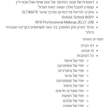
דוגמנית של אבא: המהפך של עונג שחף אצל אבא ירין
קמפיין לענבל אלדן יוצאת 'האח הגדול'
אלביב-לוריאל פריז:סרום ומרכך שיער ULTIMATE
Schick: Schick BODY
NYX Professional Makeup:JELLY JOB
טרנד הטיק טוק המסוכן: בני נוער משתזפים בקרינה הגבוהה
ביותר
תפריט האתר
דף הבית
מי אנחנו
כל הכתבות
יופי! של איפור
יופי! של אסתטיקה
יופי! של ציפורניים
יופי! של שיער
יופי! של קוסמטיקה
יופי! של טיפול
יופי! מוצרים חדשים
יופי! של הפקות
יופי! של סלבס
יופי! של אופנה