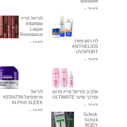
Blossom
קרא עוד ←
לוריאל פריז:
Infallible
Laque
Resistance
לה רוש-פוזה:
קרא עוד ←
ANTHELIOS
UVSPORT
קרא עוד ←
אלביב-לוריאל פריז:סרום
לוריאל
ומרכך שיער ULTIMATE
פרופסיונל:KERATIN
ALPHA SLEEK
קרא עוד ←
קרא עוד ←
Schick:
Schick
BODY