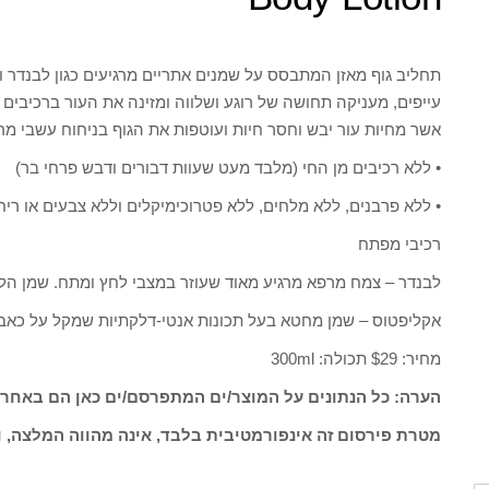
תחליב גוף מאזן המתבסס על שמנים אתריים מרגיעים כגון לבנדר
עייפים, מעניקה תחושה של רוגע ושלווה ומזינה את העור ברכיבים
אשר מחיות עור יבש וחסר חיות ועוטפות את הגוף בניחוח עשבי מר
• ללא רכיבים מן החי (מלבד מעט שעוות דבורים ודבש פרחי בר)
• ללא פרבנים, ללא מלחים, ללא פטרוכימיקלים וללא צבעים או ריח
רכיבי מפתח
לבנדר – צמח מרפא מרגיע מאוד שעוזר במצבי לחץ ומתח. שמן הלב
אקליפטוס – שמן מחטא בעל תכונות אנטי-דלקתיות שמקל על כאבי 
מחיר: $29 תכולה: 300ml
הערה: כל הנתונים על המוצר/ים המתפרסם/ים כאן הם באחרי
מטרת פירסום זה אינפורמטיבית בלבד, אינה מהווה המלצה, ו