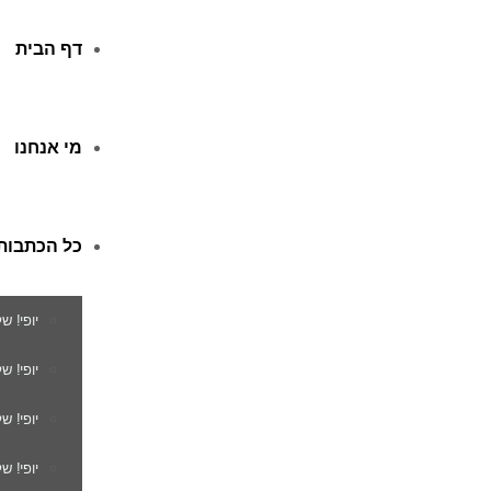
דף הבית
מי אנחנו
כל הכתבות
יופי! ש
יופי! 
יופי! ש
יופי! ש