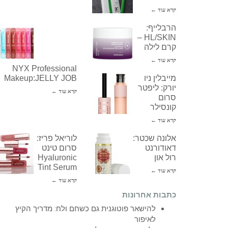
קרא עוד ←
הרבלייף:
HL/SKIN –
קרם לילה
קרא עוד ←
NYX Professional
מייבלין ניו
Makeup:JELLY JOB
יורק: ליפטר
קרא עוד ←
סרום
קונסילר
קרא עוד ←
אלונה שכטר:
לוריאל פריז:
דאודורנט
סרום טינט
רול און
Hyaluronic
Tint Serum
קרא עוד ←
קרא עוד ←
כתבות אחרונות
להישאר פוטוגנית גם כשחם ולח: מדריך הקיץ
לאיפור