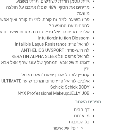
גלית גוטמן חוזרת לשורשים, תרתי משמע
מריחים את הסוף: 46% יפסלו אתכם על חולצה
מיוזעת
פריז בשיער: למה זה קורה, למי זה קורה ואיך אפש
להפחית את התופעה?
אלביב מבית לוריאל פריז: סדרת מסכות שיער חדש
Intuition:Intuition Blossom
לוריאל פריז: Infallible Laque Resistance
לה רוש-פוזה: ANTHELIOS UVSPORT
לוריאל פרופסיונל:KERATIN ALPHA SLEEK
דוגמנית של אבא: המהפך של עונג שחף אצל אבא
ירין
קמפיין לענבל אלדן יוצאת 'האח הגדול'
אלביב-לוריאל פריז:סרום ומרכך שיער ULTIMATE
Schick: Schick BODY
NYX Professional Makeup:JELLY JOB
תפריט האתר
דף הבית
מי אנחנו
כל הכתבות
יופי! של איפור