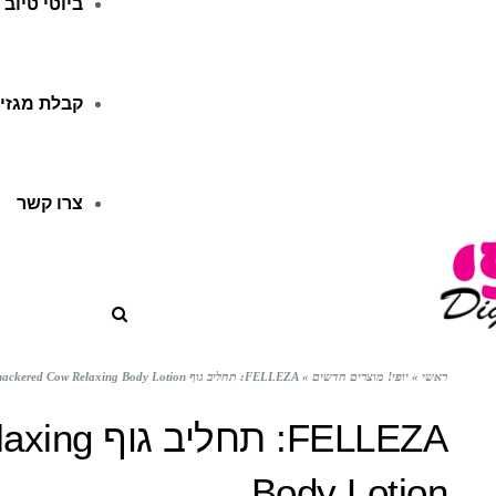
ביוטי טיוב
קבלת מגזין
צרו קשר
ראשי
»
יופי! מוצרים חדשים
»
FELLEZA: תחליב גוף Knackered Cow Relaxing Body Lotion
FELLEZA: ת
Body Lotion