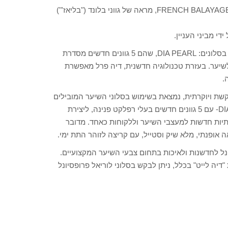
לוריאל פרופסיונל משיק את הטרנד החם בעולם השיער: FRENCH BALAYAGE PEARL, מראה של גווני בלונד ("בליאז'")
י מביני העניין.
כחלק מהתפשטות הטרנד, לוריאל פרופסיונל מציגה מענה מקצועי בסלונים: DIA PEARL, שהם 5 גוונים חדשים מסדרת
קט לשיער. בעזרת טכנולוגיה חדשנית, דיה פרל מאפשרת
.
צועי, מבוקשת ויוקרתית, נמצאת בשימוש בסלוני השיער המובילים
בעולם. דיה לייט כעת מתרחבת, ומציעה את תת הסדרה DIA PEARL- עם 5 גוונים חדשים בעלי רפלקט פנינה, ליצירת
רתיות חדשות למעצבי השיער וללקוחות כאחד. מדובר
אופנתי, מלא שיק וסטייל, עם קריצה לזוהר התת ימי.
ל לחדשנות ולאיכות בתחום צבעי השיער המקצועיים.
 בפרט, ואת גווני סדרת "דיה לייט" בכלל, ניתן לבקש בסלוני לוריאל פרופסיונל