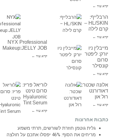
קרא עוד ←
הרבלייף:
HL/SKIN –
קרם לילה
קרא עוד ←
NYX Professional
מייבלין ניו
Makeup:JELLY JOB
יורק: ליפטר
קרא עוד ←
סרום
קונסילר
קרא עוד ←
אלונה שכטר:
לוריאל פריז:
דאודורנט
סרום טינט
רול און
Hyaluronic
Tint Serum
קרא עוד ←
קרא עוד ←
כתבות אחרונות
גלית גוטמן חוזרת לשורשים, תרתי משמע
מריחים את הסוף: 46% יפסלו אתכם על חולצה