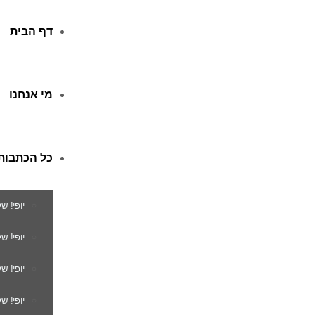
דף הבית
מי אנחנו
כל הכתבות
יופי! ש
יופי! 
יופי! ש
יופי! ש