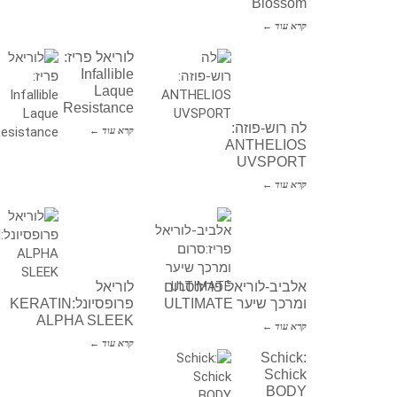
Blossom
קרא עוד ←
לוריאל פריז:
Infallible
Laque
Resistance
לה רוש-פוזה:
קרא עוד ←
ANTHELIOS
UVSPORT
קרא עוד ←
אלביב-לוריאל פריז:סרום
לוריאל
ומרכך שיער ULTIMATE
פרופסיונל:KERATIN
ALPHA SLEEK
קרא עוד ←
קרא עוד ←
Schick:
Schick
BODY