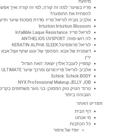
מיוזעת
פריז בשיער: למה זה קורה, למי זה קורה ואיך אפש
להפחית את התופעה?
אלביב מבית לוריאל פריז: סדרת מסכות שיער חדש
Intuition:Intuition Blossom
לוריאל פריז: Infallible Laque Resistance
לה רוש-פוזה: ANTHELIOS UVSPORT
לוריאל פרופסיונל:KERATIN ALPHA SLEEK
דוגמנית של אבא: המהפך של עונג שחף אצל אבא
ירין
קמפיין לענבל אלדן יוצאת 'האח הגדול'
אלביב-לוריאל פריז:סרום ומרכך שיער ULTIMATE
Schick: Schick BODY
NYX Professional Makeup:JELLY JOB
טרנד הטיק טוק המסוכן: בני נוער משתזפים בקרינ
הגבוהה ביותר
תפריט האתר
דף הבית
מי אנחנו
כל הכתבות
יופי! של איפור