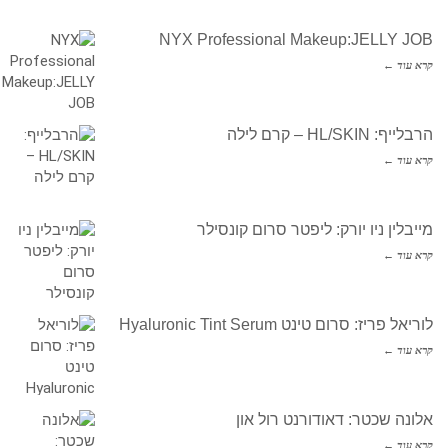
NYX Professional Makeup:JELLY JOB
קרא עוד ←
הרבלייף: HL/SKIN – קרם לילה
קרא עוד ←
מייבלין ניו יורק: ליפטר סרום קונסילר
קרא עוד ←
לוריאל פריז: סרום טינט Hyaluronic Tint Serum
קרא עוד ←
אלונה שכטר: דאודורנט רול און
קרא עוד ←