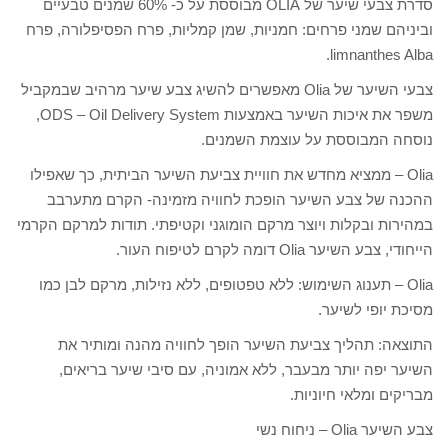
סדרת צבעי שיער של OLIA מבוססת על כ- 60% שמנים טבעיים
וביניהם שמני פרחים: חמניות, שמן קמליות, פרח הפסיפלורה, פרח
limnanthes Alba.
צבעי השיער של Olia מאפשרים להשיג צבע שיער מרהיב שבמקביל
משפר את איכות השיער באמצעות ODS – Oil Delivery System,
נוסחה המבוססת על עוצמת השמנים.
Olia – ממציא מחדש את חוויית צביעת השיער הביתית, כך שאפילו
ההכנה של צבע השיער הופכת לחוויה מזמינה- הקרם מתערבב
במהירות ובקלות ויוצר מרקם הומוגני וקטיפתי. תודות למרקם הקרמי
הייחודי, צבע השיער Olia דומה לקרם לטיפוח העור.
Olia – תענוג השימוש: ללא טפטופים, ללא נזילות, מרקם לבן כמו
מסיכת יופי לשיער.
התוצאה: תהליך צביעת השיער הופך לחוויה מהנה ומותיר את
השיער יפה יותר מבעבר, ללא אמוניה, עם סיבי שיער בריאים,
מבריקים ומלאי חיוניות.
צבע השיער Olia – ניחוח נשי