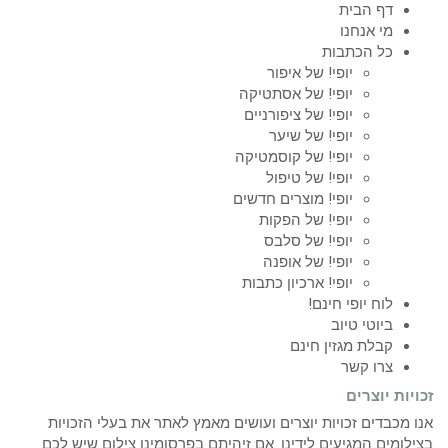
דף הבית
מי אנחנו
כל הכתבות
יופי! של איפור
יופי! של אסתטיקה
יופי! של ציפורניים
יופי! של שיער
יופי! של קוסמטיקה
יופי! של טיפול
יופי! מוצרים חדשים
יופי! של הפקות
יופי! של סלבס
יופי! של אופנה
יופי! ארכיון כתבות
לוח יופי חינם!
ביוטי טיוב
קבלת מגזין חינם
צרו קשר
זכויות יוצרים
אנו מכבדים זכויות יוצרים ועושים מאמץ לאתר את בעלי הזכויות
בצילומים המגיעים לידינו. אם זיהיתם בפרסומינו צילום שיש לכם