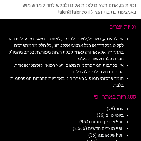
זכויות בו, אתם רשאים לפנות אלינו ולבקש לחדול מהשימוש
באמצעות כתובת המייל taler@taler.co.il
זכויות יוצרים
אין להעתיק, לשכפל, לצלם, לתרגם, לאחסן במאגר מידע, לשדר או
לקלוט בכל דרך או בכל אמצעי אלקטרוני, כל חלק מהמתפרסם
באתר זה, אלא אך ורק לאחר קבלת רשות מפורשת בכתב מהמו"ל,
חברת טלר תקשורת בע"מ.
אין בכתבות המתפרסמות משום ייעוץ רפואי, קוסמטי או אחר.
הכתבות נועדו להשכלה בלבד.
חומר פרסומי המופיע באתר הינו באחריות החברות המפרסמות
בלבד.
קטגוריות באתר יופי
אחר
(28)
ביוטי טיוב
(36)
יופי! ארכיון כתבות
(954)
יופי! מוצרים חדשים
(2,566)
יופי! של אופנה
(35)