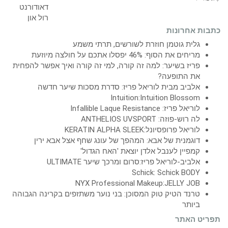
כתבות אחרונות
גלית גוטמן חוזרת לשורשים, תרתי משמע
מריחים את הסוף: 46% יפסלו אתכם על חולצה מיוזעת
פריז בשיער: למה זה קורה, למי זה קורה ואיך אפשר להפחית
את התופעה?
אלביב מבית לוריאל פריז: סדרת מסכות שיער חדשה
Intuition:Intuition Blossom
לוריאל פריז: Infallible Laque Resistance
לה רוש-פוזה: ANTHELIOS UVSPORT
לוריאל פרופסיונל:KERATIN ALPHA SLEEK
דוגמנית של אבא: המהפך של עונג שחף אצל אבא ירין
קמפיין לענבל אלדן יוצאת 'האח הגדול'
אלביב-לוריאל פריז:סרום ומרכך שיער ULTIMATE
Schick: Schick BODY
NYX Professional Makeup:JELLY JOB
טרנד הטיק טוק המסוכן: בני נוער משתזפים בקרינה הגבוהה
ביותר
תפריט האתר