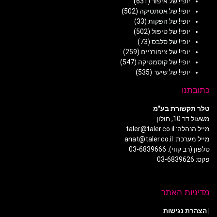
יופי! של איפור
(631)
יופי! של אסתטיקה
(502)
יופי! של הפקות
(33)
יופי! של טיפול
(502)
יופי! של סלבס
(73)
יופי! של ציפורניים
(259)
יופי! של קוסמטיקה
(547)
יופי! של שיער
(535)
כתובתנו
טלר תקשורת בע"מ
משעול דר 10, חולון
מייל הנהלה: taler@taler.co.il
מייל מערכת: anat@taler.co.il
טלפון (רב קווי): 03-6839666
פקס: 03-6839626
מדיניות האתר
|
הצהרת נגישות