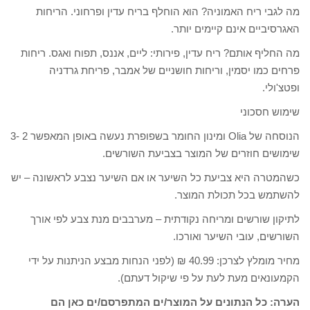
מה לגבי ריח האמוניה? הוא הוחלף בריח עדין ופרחוני. הריחות
האגרסיביים אינם קיימים יותר.
מה החליף אותם? ריח עדין, פירותי: ליים, אננס, תפוח ואגס. ריחות
פרחים כמו יסמין, וריחות חושניים של אמבר, פריחת גרדניה
ופטצ'ולי.
שימוש חסכוני
הנוסחה של Olia ומינון החומר בשפופרת נעשה באופן המאפשר 2 -3
שימושים חוזרים של המוצר בצביעת השורשים.
כשהמטרה היא צביעת כל השיער או אם השיער נצבע לראשונה – יש
להשתמש בכל תכולת המוצר.
לתיקון שורשים ומריחה נקודתית – מערבבים מנת צבע לפי אורך
השורשים, עובי השיער ואורכו.
מחיר מומלץ לצרכן: 40.99 ₪ (לפני הנחות מבצע הניתנות על ידי
הקמעונאים מעת לעת על פי שיקול דעתם).
הערה: כל הנתונים על המוצר/ים המתפרסם/ים כאן הם