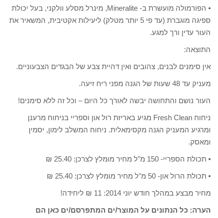
• הפורמולה מועשרת ב- Mineralite, מינרל מסלע וולקני, בעל יכולת
ספיגה מוגברת (עד פי 5 יותר מטלק) ליעילות אקטיבית, המשאיר את
העור עדין ורך למגע.
התוצאה:
אין סימנים לבנים, צהובים ואין דהיית צבע של הבגדים הצבעוניים.
מעניק עד 48 שעות של הגנה מפני ריח זיעה.
העור נושם והתחושה יבשה לאורך כל היום – וכל זה ללא סימנים!
ניחוח Fresh Clean מגיע באריזת רול און וספריי בניחוח מרענן
ומרגיע המעניק הגנה מקסימאלית. ניחוח המשלב לימון, יסמין
ומאסק.
• תכולת הספריי- 150 מ"ל מחיר מומלץ לצרכן: 25.40 ₪
• תכולת הרול און- 50 מ"ל מחיר מומלץ לצרכן: 25.40 ₪
מחיר מבצע במהלך חודש יוני 2014: 11 ₪ ליחידה!
הערה: כל הנתונים על המוצר/ים המתפרסם/ים כאן הם