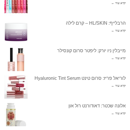
קרא עוד ←
הרבלייף: HL/SKIN – קרם לילה
קרא עוד ←
מייבלין ניו יורק: ליפטר סרום קונסילר
קרא עוד ←
לוריאל פריז: סרום טינט Hyaluronic Tint Serum
קרא עוד ←
אלונה שכטר: דאודורנט רול און
קרא עוד ←