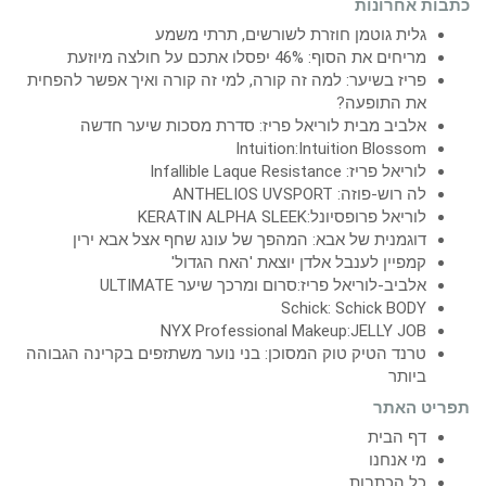
כתבות אחרונות
גלית גוטמן חוזרת לשורשים, תרתי משמע
מריחים את הסוף: 46% יפסלו אתכם על חולצה מיוזעת
פריז בשיער: למה זה קורה, למי זה קורה ואיך אפשר להפחית
את התופעה?
אלביב מבית לוריאל פריז: סדרת מסכות שיער חדשה
Intuition:Intuition Blossom
לוריאל פריז: Infallible Laque Resistance
לה רוש-פוזה: ANTHELIOS UVSPORT
לוריאל פרופסיונל:KERATIN ALPHA SLEEK
דוגמנית של אבא: המהפך של עונג שחף אצל אבא ירין
קמפיין לענבל אלדן יוצאת 'האח הגדול'
אלביב-לוריאל פריז:סרום ומרכך שיער ULTIMATE
Schick: Schick BODY
NYX Professional Makeup:JELLY JOB
טרנד הטיק טוק המסוכן: בני נוער משתזפים בקרינה הגבוהה
ביותר
תפריט האתר
דף הבית
מי אנחנו
כל הכתבות