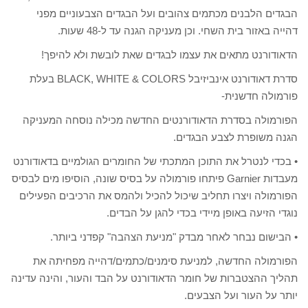
הבגדים הלבנים מכתמים צהובים ועל הבגדים הצבעוניים מפני
דהייה באזור בית השחי. וכן מעניקה הגנה עד ל-48 שעות.
הדאודורנט מתאים את עצמו לבגדים שאת לובשת ולא להיפך!
סדרת דאודורנט אינביזיבל BLACK, WHITE & COLORS בעלת
פורמולה חדשנית-
הפורמולה בסדרת הדאודורנטים החדשה מכילה נוסחה המעניקה
הגנה משופרת לצבע הבגדים.
• בכדי לנטרל את התוכן המתכתי של החומרים הגולמיים בדאודורנט
מעבדות Garnier פיתחו פורמולה על בסיס שונה, הוסיפו מים לבסיס
הפורמולה ויצרו תחליב שיכול להכיל ולהמס את הרכיבים הפעילים
נוגדי הזיעה באופן מיידי בכדי להגן על הבדים.
• הבישום נבחר לאחר מבדק "מניעת הצהבה" קפדני ביותר.
הפורמולה החדשה, למניעת סימנים/כתמים/דהייה מפחיתה את
תהליך ההצטברות של חומר הדאודורנט על הבד והעור, והינה עדינה
יותר על העור ועל הצבעים.