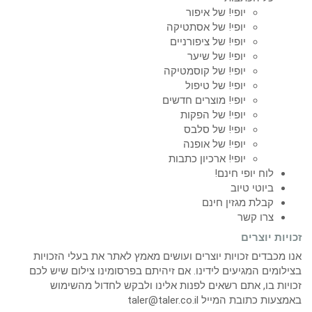
יופי! של איפור
יופי! של אסתטיקה
יופי! של ציפורניים
יופי! של שיער
יופי! של קוסמטיקה
יופי! של טיפול
יופי! מוצרים חדשים
יופי! של הפקות
יופי! של סלבס
יופי! של אופנה
יופי! ארכיון כתבות
לוח יופי חינם!
ביוטי טיוב
קבלת מגזין חינם
צרו קשר
זכויות יוצרים
אנו מכבדים זכויות יוצרים ועושים מאמץ לאתר את בעלי הזכויות
בצילומים המגיעים לידינו. אם זיהיתם בפרסומינו צילום שיש לכם
זכויות בו, אתם רשאים לפנות אלינו ולבקש לחדול מהשימוש
באמצעות כתובת המייל taler@taler.co.il