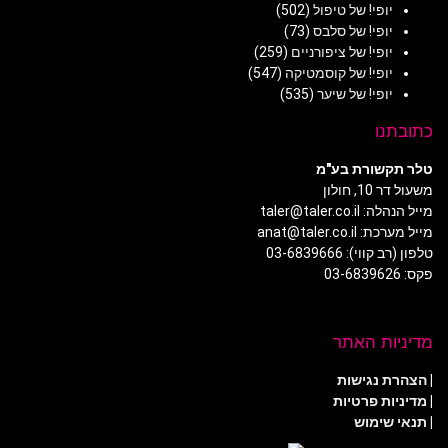
יופי! של טיפול
(502)
יופי! של סלבס
(73)
יופי! של ציפורניים
(259)
יופי! של קוסמטיקה
(547)
יופי! של שיער
(535)
כתובתנו
טלר תקשורת בע"מ
משעול דר 10, חולון
מייל הנהלה: taler@taler.co.il
מייל מערכת: anat@taler.co.il
טלפון (רב קווי): 03-6839666
פקס: 03-6839626
מדיניות האתר
|
הצהרת נגישות
|
מדיניות פרטיות
| תנאי שימוש