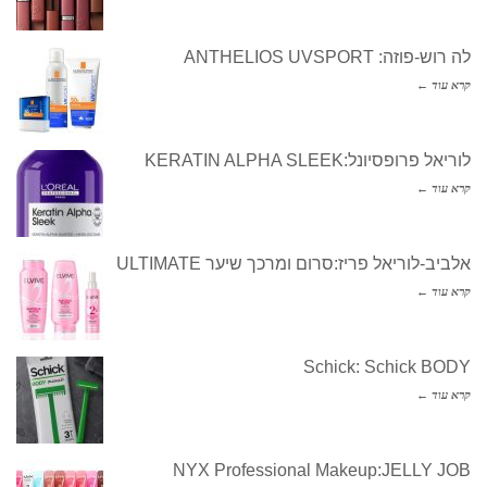
לה רוש-פוזה: ANTHELIOS UVSPORT
קרא עוד ←
לוריאל פרופסיונל:KERATIN ALPHA SLEEK
קרא עוד ←
אלביב-לוריאל פריז:סרום ומרכך שיער ULTIMATE
קרא עוד ←
Schick: Schick BODY
קרא עוד ←
NYX Professional Makeup:JELLY JOB