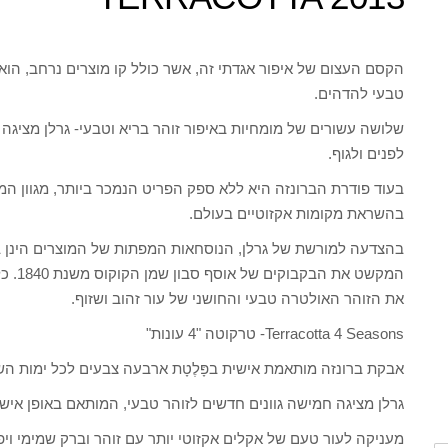
הקסם העצום של איפור אגדתי זה, אשר כולל קו מוצרים נרחב, ה
טבעי להדהים.
שלושה עשורים של מומחיות באיפור זוהר בריא וטבעי- גרלן מציגה
לפנים ולגוף.
בעוד פודרת הברונזה היא ללא ספק הפריט הנמכר ביותר, מגוון ה
בהשראת מקומות אקזוטיים בעולם.
בהצדעה למורשת של גרלן, הנוסחאות המפתות של המוצרים הינן ב
המקשט 
את הזוהר האולטרה טבעי והחושני של עור זהוב ושזוף.
Terracotta 4 Seasons- טרקוטה "4 עונות"
אבקת ברונזה מותאמת אישית בפָּלֶטָת ארבעה צבעים לכל ימות הש
גרלן מציגה חמישה גוונים חדשים לזוהר טבעי, המותאם באופן אישי
מעניקה לעור טעם של אקלים אקזוטי יותר עם זוהר וברק שמימי וי