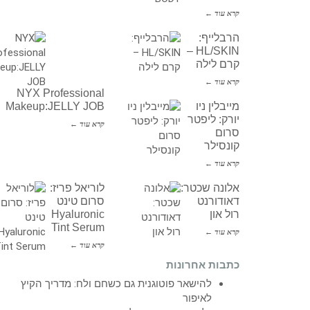
קרא עוד ←
הרבלייף:
HL/SKIN –
קרם לילה
קרא עוד ←
NYX Professional
מייבלין ניו
Makeup:JELLY JOB
יורק: ליפטר
קרא עוד ←
סרום
קונסילר
קרא עוד ←
אלונה שכטר:
לוריאל פריז:
דאודורנט
סרום טינט
רול און
Hyaluronic
Tint Serum
קרא עוד ←
קרא עוד ←
כתבות אחרונות
להישאר פוטוגנית גם כשחם ולח: מדריך הקיץ
לאיפור