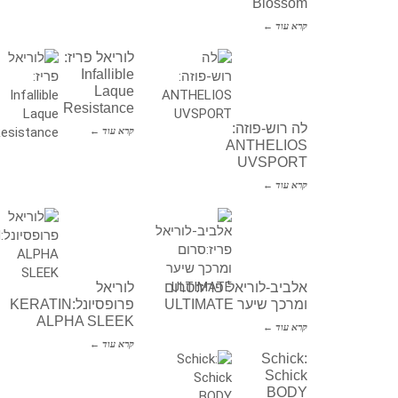
Blossom
קרא עוד ←
לוריאל פריז:
Infallible
Laque
Resistance
לה רוש-פוזה:
קרא עוד ←
ANTHELIOS
UVSPORT
קרא עוד ←
אלביב-לוריאל פריז:סרום
לוריאל
ומרכך שיער ULTIMATE
פרופסיונל:KERATIN
ALPHA SLEEK
קרא עוד ←
קרא עוד ←
Schick:
Schick
BODY