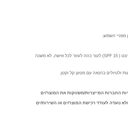
 מפניי השמש,
טרקוטה סאן מגיע בשתי גרסאות – בלונד (SPF 30) לעור בהיר וברונט ( SPF 15) לעור כהה לעזור לכל אישה, לא משנה
ת ולטיולים בהנאה עם מטען קל וקטן.
ות החברות המייצרות/משווקות את המוצר/ים
לא נועדה לעודד רכישת המוצר/ים או השירות/ים