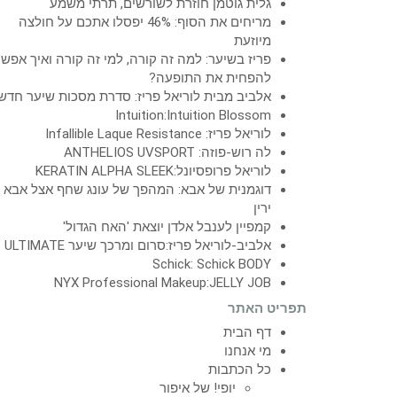
גלית גוטמן חוזרת לשורשים, תרתי משמע
מריחים את הסוף: 46% יפסלו אתכם על חולצה
מיוזעת
פריז בשיער: למה זה קורה, למי זה קורה ואיך אפש
להפחית את התופעה?
אלביב מבית לוריאל פריז: סדרת מסכות שיער חדש
Intuition:Intuition Blossom
לוריאל פריז: Infallible Laque Resistance
לה רוש-פוזה: ANTHELIOS UVSPORT
לוריאל פרופסיונל:KERATIN ALPHA SLEEK
דוגמנית של אבא: המהפך של עונג שחף אצל אבא
ירין
קמפיין לענבל אלדן יוצאת 'האח הגדול'
אלביב-לוריאל פריז:סרום ומרכך שיער ULTIMATE
Schick: Schick BODY
NYX Professional Makeup:JELLY JOB
תפריט האתר
דף הבית
מי אנחנו
כל הכתבות
יופי! של איפור