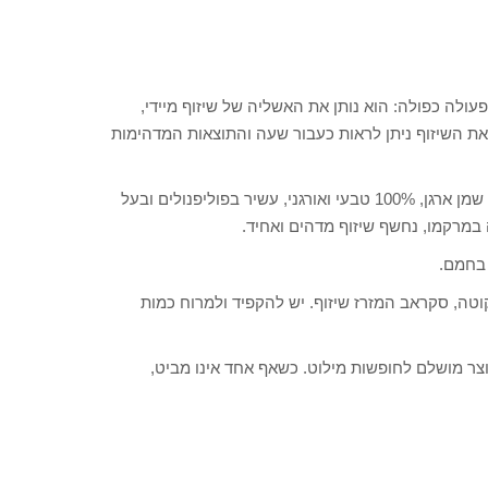
עולה כפולה: הוא נותן את האשליה של שיזוף מיידי,
 את השיזוף ניתן לראות כעבור שעה והתוצאות המדהימות
כמו אלכימאי מצליח, גרלן לקחה ריכוז מעודן של DHA וצירפה אליו שמן ארגן, 100% טבעי ואורגני, עשיר בפוליפנולים ובעל
 במרקמו, נחשף שיזוף מדהים ואחיד.
בחמם.
טה, סקראב המזרז שיזוף. יש להקפיד ולמרוח כמות
צר מושלם לחופשות מילוט. כשאף אחד אינו מביט,