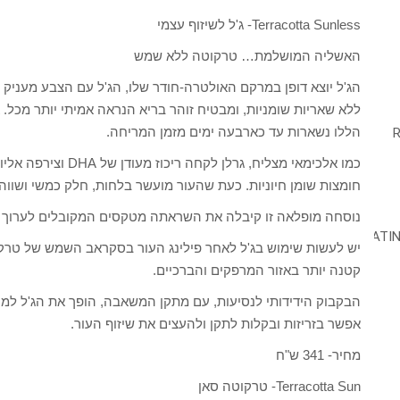
Terracotta Sunless- ג'ל לשיזוף עצמי
האשליה המושלמת… טרקוטה ללא שמש
הג'ל יוצא דופן במרקם האולטרה-חודר שלו, הג'ל עם הצבע מעניק פ
ללא שאריות שומניות, ומבטיח זוהר בריא הנראה אמיתי יותר מכל.
הללו נשארות עד כארבעה ימים מזמן המריחה.
חומצות שומן חיוניות. כעת שהעור מועשר בלחות, חלק כמשי ושווה
נוסחה מופלאה זו קיבלה את השראתה מטקסים המקובלים לערוך 
יש לעשות שימוש בג'ל לאחר פילינג העור בסקראב השמש של טרקו
קטנה יותר באזור המרפקים והברכיים.
הבקבוק הידידותי לנסיעות, עם מתקן המשאבה, הופך את הג'ל למו
אפשר בזריזות ובקלות לתקן ולהעצים את שיזוף העור.
מחיר- 341 ש"ח
Terracotta Sun- טרקוטה סאן