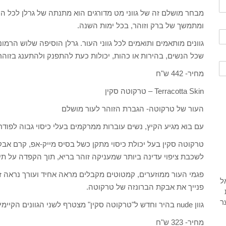
מבחר מושלם זה של גווני מט מדורגים הוא מתנתה של גרלן לכל הנ
ומתמשך של ברק וזוהר, בכל ימות השנה.
גוונים מותאמים ותואמים לכל גווני העור. גרלן הוסיפה שלוש הרמוני
שכל הנשים, בהירות או כהות, יכולות כעת להתפנק ולהתענג בזוה
מחיר- 442 ש"ח
Terracotta Skin – טרקוטה סקין
העור של טרקוטה- הגברת הזוהר לעור מושלם
עם בוא מגיע הקיץ, נשים עוברות ממרקמים בעלי כיסוי גבוה לפודר
טרקוטה סקין בעל יכולת כיסוי מתקן כשל בסיס מייק-אפ, קרם אבק
לשכבת ציפוי עדינה ביותר שמעניקה זוהר בריא, תוך הקפדה על תיקו
פגמי העור ממוזערים, קמטוטים מקבלים מראה אחיד ועורך נראה ז
פנייך את אבקת הברונזה של טרקוטה.
גוון nude בהיר וחדש ל"טרקוטה סקין" מצטרף לשני הגוונים הקיימים: בלונד וברונט.
מחיר- 323 ש"ח