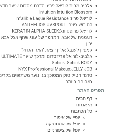
אלביב מבית לוריאל פריז: סדרת מסכות שיער חדש
Intuition:Intuition Blossom
לוריאל פריז: Infallible Laque Resistance
לה רוש-פוזה: ANTHELIOS UVSPORT
לוריאל פרופסיונל:KERATIN ALPHA SLEEK
דוגמנית של אבא: המהפך של עונג שחף אצל אבא
ירין
קמפיין לענבל אלדן יוצאת 'האח הגדול'
אלביב-לוריאל פריז:סרום ומרכך שיער ULTIMATE
Schick: Schick BODY
NYX Professional Makeup:JELLY JOB
טרנד הטיק טוק המסוכן: בני נוער משתזפים בקרינ
הגבוהה ביותר
תפריט האתר
דף הבית
מי אנחנו
כל הכתבות
יופי! של איפור
יופי! של אסתטיקה
יופי! של ציפורניים