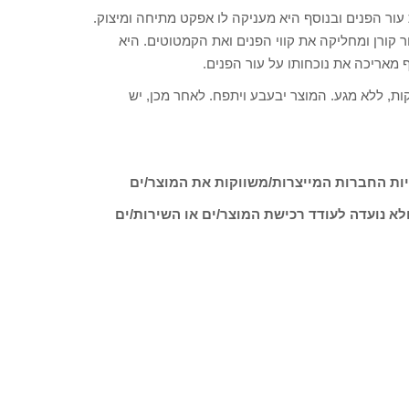
של חברת HIKARI Laboratories, מחייה את עור הפנים ובנוסף היא מעניקה לו אפקט מתיחה ומיצוק.
קורן ומחליקה את קווי הפנים ואת הקמטוטים. היא
מאריכה את נוכחותו על עור הפנים.
שימוש: יש להניח את המסכה ולאפשר לה לפעול במשך 10 דקות, ללא מגע. המוצר יבעבע ויתפח. לאחר מכן, יש
ות החברות המייצרות/משווקות את המוצר/ים
לא נועדה לעודד רכישת המוצר/ים או השירות/ים