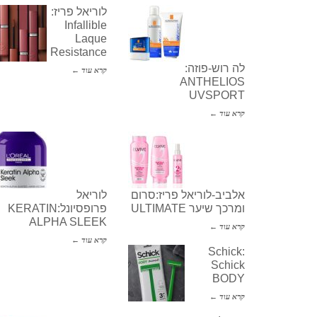
לוריאל פריז:
Infallible
Laque
Resistance
לה רוש-פוזה:
קרא עוד ←
ANTHELIOS
UVSPORT
קרא עוד ←
אלביב-לוריאל פריז:סרום
לוריאל
ומרכך שיער ULTIMATE
פרופסיונל:KERATIN
ALPHA SLEEK
קרא עוד ←
קרא עוד ←
Schick:
Schick
BODY
קרא עוד ←