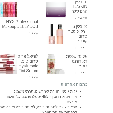
הרבלייף:
HL/SKIN –
קרם לילה
קרא עוד ←
NYX Professional
מייבלין ניו
Makeup:JELLY JOB
יורק: ליפטר
קרא עוד ←
סרום
קונסילר
קרא עוד ←
אלונה שכטר:
לוריאל פריז:
דאודורנט
סרום טינט
רול און
Hyaluronic
Tint Serum
קרא עוד ←
קרא עוד ←
כתבות אחרונות
גלית גוטמן חוזרת לשורשים, תרתי משמע
מריחים את הסוף: 46% יפסלו אתכם על חולצה
מיוזעת
פריז בשיער: למה זה קורה, למי זה קורה ואיך אפש
להפחית את התופעה?