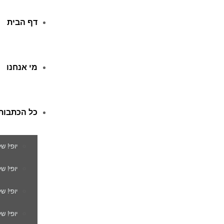
דף הבית
מי אנחנו
כל הכתבות
יופי! ש
יופי! 
יופי! ש
יופי! ש