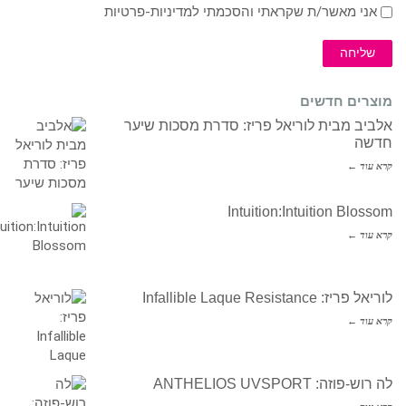
אני מאשר/ת שקראתי והסכמתי ל
מדיניות-פרטיות
שליחה
מוצרים חדשים
אלביב מבית לוריאל פריז: סדרת מסכות שיער
חדשה
קרא עוד ←
Intuition:Intuition Blossom
קרא עוד ←
לוריאל פריז: Infallible Laque Resistance
קרא עוד ←
לה רוש-פוזה: ANTHELIOS UVSPORT