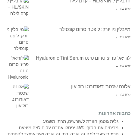
הרבלייף: HL/SKIN – קרם לילה
קרא עוד ←
מייבלין ניו יורק: ליפטר סרום קונסילר
קרא עוד ←
לוריאל פריז: סרום טינט Hyaluronic Tint Serum
קרא עוד ←
אלונה שכטר: דאודורנט רול און
קרא עוד ←
כתבות אחרונות
גלית גוטמן חוזרת לשורשים, תרתי משמע
מריחים את הסוף: 46% יפסלו אתכם על חולצה מיוזעת
פריז בשיער: למה זה קורה, למי זה קורה ואיך אפשר להפחית