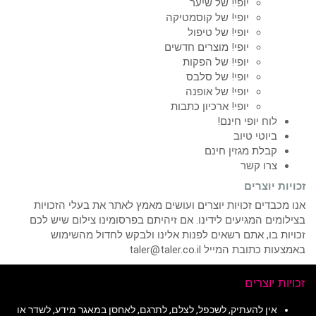
יופי! של שיער
יופי! של קוסמטיקה
יופי! של טיפול
יופי! מוצרים חדשים
יופי! של הפקות
יופי! של סלבס
יופי! של אופנה
יופי! ארכיון כתבות
לוח יופי חינם!
ביוטי טיוב
קבלת מגזין חינם
צרו קשר
זכויות יוצרים
אנו מכבדים זכויות יוצרים ועושים מאמץ לאתר את בעלי הזכויות
בצילומים המגיעים לידינו. אם זיהיתם בפרסומינו צילום שיש לכם
זכויות בו, אתם רשאים לפנות אלינו ולבקש לחדול מהשימוש
באמצעות כתובת המייל taler@taler.co.il
זכויות יוצרים
אין להעתיק, לשכפל, לצלם, לתרגם, לאחסן במאגר מידע, לשדר או