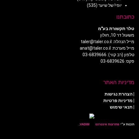
יופי! של שיער
(535)
כתובתנו
טלר תקשורת בע"מ
משעול דר 10, חולון
מייל הנהלה: taler@taler.co.il
מייל מערכת: anat@taler.co.il
טלפון (רב קווי): 03-6839666
פקס: 03-6839626
מדיניות האתר
|
הצהרת נגישות
|
מדיניות פרטיות
| תנאי שימוש
תכנות ע״י
פתרונות אינטרנט
.