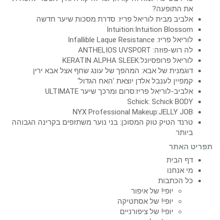
את התופעה?
אלביב מבית לוריאל פריז: סדרת מסכות שיער חדשה
Intuition:Intuition Blossom
לוריאל פריז: Infallible Laque Resistance
לה רוש-פוזה: ANTHELIOS UVSPORT
לוריאל פרופסיונל:KERATIN ALPHA SLEEK
דוגמנית של אבא: המהפך של עונג שחף אצל אבא ירין
קמפיין לענבל אלדן יוצאת 'האח הגדול'
אלביב-לוריאל פריז:סרום ומרכך שיער ULTIMATE
Schick: Schick BODY
NYX Professional Makeup:JELLY JOB
טרנד הטיק טוק המסוכן: בני נוער משתזפים בקרינה הגבוהה
ביותר
תפריט האתר
דף הבית
מי אנחנו
כל הכתבות
יופי! של איפור
יופי! של אסתטיקה
יופי! של ציפורניים