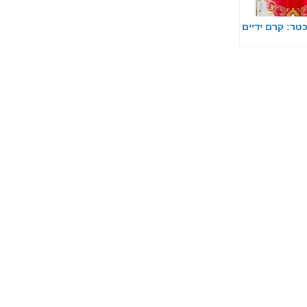
טר: קרם ידיים