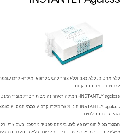
ללא מחטים, ללא כאב וללא צורך להגיע לרופא, מיקרו- קרם עוצמת
לצמצום סימני ההזדקנות
INSTANTLY ageless- המילה האחרונה מבית חברת מוצרי האנטי אייג'ינג והתזונה המתקדמת Jeunnesse Global.
INSTANTLY ageless הינו מוצר מיקרו-קרם עוצמתי המ
ההזדקנות הבולטים.
המוצר מכיל חומרים פעילים, ביניהם פפטיד מהפכני בשם ארגיירלי
אייג'ינג, בנוסף מכיל המוצר סודיום ומגנזיום סיליקט, תערובת בל