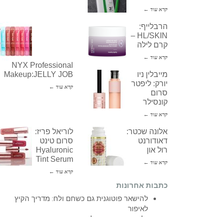
קרא עוד ←
הרבלייף:
HL/SKIN –
קרם לילה
קרא עוד ←
NYX Professional
מייבלין ניו
Makeup:JELLY JOB
יורק: ליפטר
קרא עוד ←
סרום
קונסילר
קרא עוד ←
אלונה שכטר:
לוריאל פריז:
דאודורנט
סרום טינט
רול און
Hyaluronic
Tint Serum
קרא עוד ←
קרא עוד ←
כתבות אחרונות
להישאר פוטוגנית גם כשחם ולח: מדריך הקיץ
לאיפור