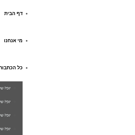
דף הבית
מי אנחנו
כל הכתבות
יופי! ש
יופי! 
יופי! ש
יופי! ש