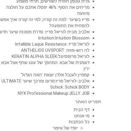
גלית גוטמן חוזרת לשורשים, תרתי משמע
מריחים את הסוף: 46% יפסלו אתכם על חולצה
מיוזעת
פריז בשיער: למה זה קורה, למי זה קורה ואיך אפש
להפחית את התופעה?
אלביב מבית לוריאל פריז: סדרת מסכות שיער חדש
Intuition:Intuition Blossom
לוריאל פריז: Infallible Laque Resistance
לה רוש-פוזה: ANTHELIOS UVSPORT
לוריאל פרופסיונל:KERATIN ALPHA SLEEK
דוגמנית של אבא: המהפך של עונג שחף אצל אבא
ירין
קמפיין לענבל אלדן יוצאת 'האח הגדול'
אלביב-לוריאל פריז:סרום ומרכך שיער ULTIMATE
Schick: Schick BODY
NYX Professional Makeup:JELLY JOB
תפריט האתר
דף הבית
מי אנחנו
כל הכתבות
יופי! של איפור