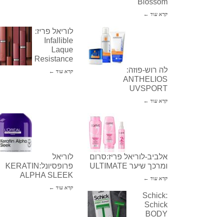
Blossom
קרא עוד ←
לוריאל פריז:
Infallible
Laque
Resistance
לה רוש-פוזה:
קרא עוד ←
ANTHELIOS
UVSPORT
קרא עוד ←
אלביב-לוריאל פריז:סרום
לוריאל
ומרכך שיער ULTIMATE
פרופסיונל:KERATIN
ALPHA SLEEK
קרא עוד ←
קרא עוד ←
Schick:
Schick
BODY