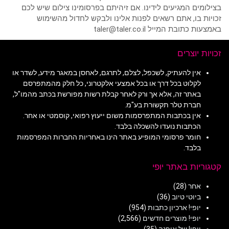
בצילומים המגיעים לידינו. אם זיהיתם בפרסומינו צילום שיש לכם
זכויות בו, אתם רשאים לפנות אלינו ולבקש לחדול מהשימוש
באמצעות כתובת המייל taler@taler.co.il
זכויות יוצרים
אין להעתיק, לשכפל, לצלם, לתרגם, לאחסן במאגר מידע, לשדר או
לקלוט בכל דרך או בכל אמצעי אלקטרוני, כל חלק מהמתפרסם
באתר זה, אלא אך ורק לאחר קבלת רשות מפורשת בכתב מהמו"ל,
חברת טלר תקשורת בע"מ.
אין בכתבות המתפרסמות משום ייעוץ רפואי, קוסמטי או אחר.
הכתבות נועדו להשכלה בלבד.
חומר פרסומי המופיע באתר הינו באחריות החברות המפרסמות
בלבד.
קטגוריות באתר יופי
אחר
(28)
ביוטי טיוב
(36)
יופי! ארכיון כתבות
(954)
יופי! מוצרים חדשים
(2,566)
יופי! של אופנה
(35)