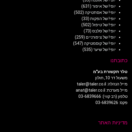
יופי! של איפור
(631)
יופי! של אסתטיקה
(502)
יופי! של הפקות
(33)
יופי! של טיפול
(502)
יופי! של סלבס
(73)
יופי! של ציפורניים
(259)
יופי! של קוסמטיקה
(547)
יופי! של שיער
(535)
כתובתנו
טלר תקשורת בע"מ
משעול דר 10, חולון
מייל הנהלה: taler@taler.co.il
מייל מערכת: anat@taler.co.il
טלפון (רב קווי): 03-6839666
פקס: 03-6839626
מדיניות האתר