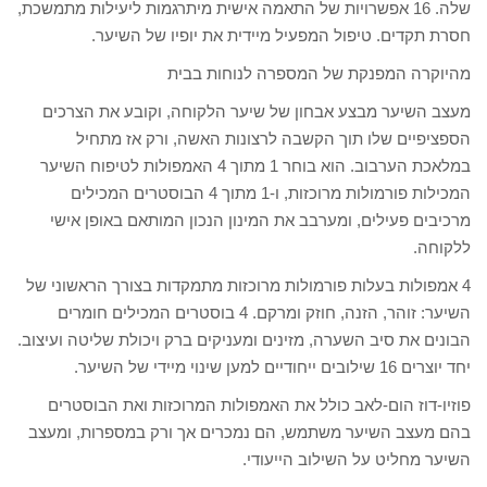
שלה. 16 אפשרויות של התאמה אישית מיתרגמות ליעילות מתמשכת,
חסרת תקדים. טיפול המפעיל מיידית את יופיו של השיער.
מהיוקרה המפנקת של המספרה לנוחות בבית
מעצב השיער מבצע אבחון של שיער הלקוחה, וקובע את הצרכים
הספציפיים שלו תוך הקשבה לרצונות האשה, ורק אז מתחיל
במלאכת הערבוב. הוא בוחר 1 מתוך 4 האמפולות לטיפוח השיער
המכילות פורמולות מרוכזות, ו-1 מתוך 4 הבוסטרים המכילים
מרכיבים פעילים, ומערבב את המינון הנכון המותאם באופן אישי
ללקוחה.
4 אמפולות בעלות פורמולות מרוכזות מתמקדות בצורך הראשוני של
השיער: זוהר, הזנה, חוזק ומרקם. 4 בוסטרים המכילים חומרים
הבונים את סיב השערה, מזינים ומעניקים ברק ויכולת שליטה ועיצוב.
יחד יוצרים 16 שילובים ייחודיים למען שינוי מיידי של השיער.
פוזיו-דוז הום-לאב כולל את האמפולות המרוכזות ואת הבוסטרים
בהם מעצב השיער משתמש, הם נמכרים אך ורק במספרות, ומעצב
השיער מחליט על השילוב הייעודי.