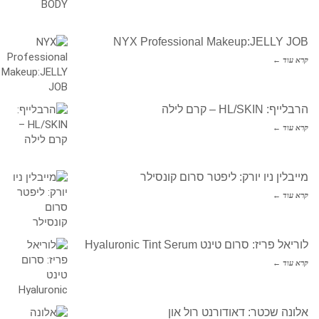
NYX Professional Makeup:JELLY JOB
קרא עוד ←
הרבלייף: HL/SKIN – קרם לילה
קרא עוד ←
מייבלין ניו יורק: ליפטר סרום קונסילר
קרא עוד ←
לוריאל פריז: סרום טינט Hyaluronic Tint Serum
קרא עוד ←
אלונה שכטר: דאודורנט רול און