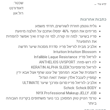
קרא עוד ←
כתבות אחרונות
גלית גוטמן חוזרת לשורשים, תרתי משמע
מריחים את הסוף: 46% יפסלו אתכם על חולצה מיוזעת
פריז בשיער: למה זה קורה, למי זה קורה ואיך אפשר להפחית
את התופעה?
אלביב מבית לוריאל פריז: סדרת מסכות שיער חדשה
Intuition:Intuition Blossom
לוריאל פריז: Infallible Laque Resistance
לה רוש-פוזה: ANTHELIOS UVSPORT
לוריאל פרופסיונל:KERATIN ALPHA SLEEK
דוגמנית של אבא: המהפך של עונג שחף אצל אבא ירין
קמפיין לענבל אלדן יוצאת 'האח הגדול'
אלביב-לוריאל פריז:סרום ומרכך שיער ULTIMATE
Schick: Schick BODY
NYX Professional Makeup:JELLY JOB
טרנד הטיק טוק המסוכן: בני נוער משתזפים בקרינה הגבוהה
ביותר