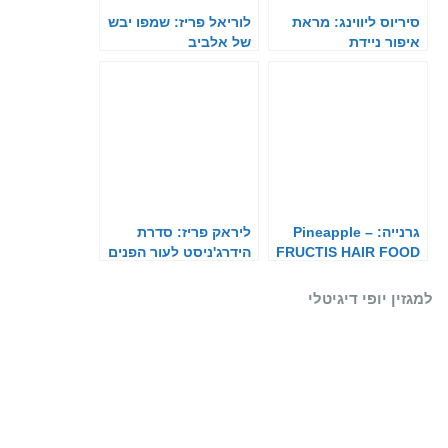
סיריוס ליווינג: מראת
לוריאל פריז: שמפו יבש
איפור ניידת
של אלביב
גרנייה: Pineapple –
ליראק פריז: סדרת
FRUCTIS HAIR FOOD
הידרג'ניסט לעור הפנים
למגזין יופי דיגיטלי