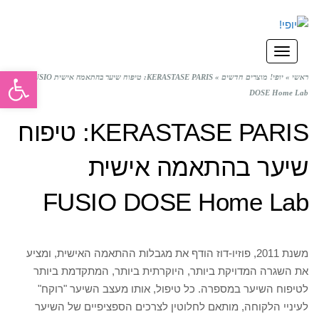
תפריט
פתח סרגל
ראשי
»
יופי! מוצרים חדשים
»
KERASTASE PARIS: טיפוח שיער בהתאמה אישית FUSIO
DOSE Home Lab
KERASTASE PARIS: טיפוח
שיער בהתאמה אישית
FUSIO DOSE Home Lab
משנת 2011, פוזיו-דוז הודף את מגבלות ההתאמה האישית, ומציע
את השגרה המדויקת ביותר, היוקרתית ביותר, המתקדמת ביותר
לטיפוח השיער במספרה. כל טיפול, אותו מעצב השיער "רוקח"
לעיניי הלקוחה, מותאם לחלוטין לצרכים הספציפיים של השיער