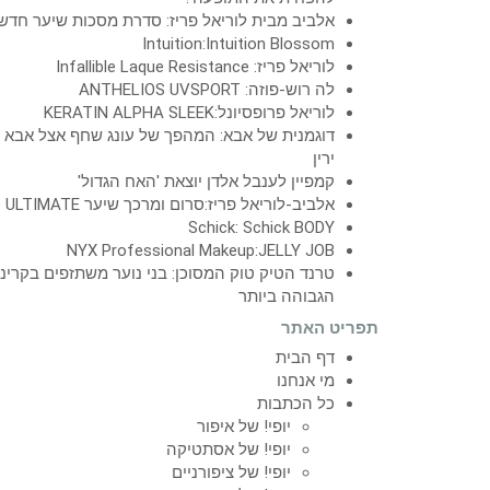
אלביב מבית לוריאל פריז: סדרת מסכות שיער חדש
Intuition:Intuition Blossom
לוריאל פריז: Infallible Laque Resistance
לה רוש-פוזה: ANTHELIOS UVSPORT
לוריאל פרופסיונל:KERATIN ALPHA SLEEK
דוגמנית של אבא: המהפך של עונג שחף אצל אבא
ירין
קמפיין לענבל אלדן יוצאת 'האח הגדול'
אלביב-לוריאל פריז:סרום ומרכך שיער ULTIMATE
Schick: Schick BODY
NYX Professional Makeup:JELLY JOB
טרנד הטיק טוק המסוכן: בני נוער משתזפים בקרינ
הגבוהה ביותר
תפריט האתר
דף הבית
מי אנחנו
כל הכתבות
יופי! של איפור
יופי! של אסתטיקה
יופי! של ציפורניים