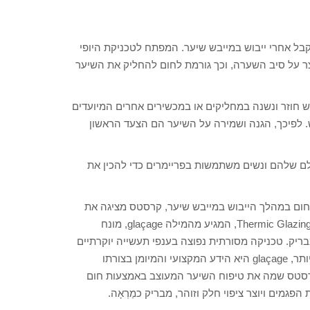
בל אחרי ייבוש במייבש שיער. המפתח לטכניקת היופי
צר על סיב השערה, וכך גורמת לחום להחליק את השיער
וש חוזר ונשנה במחליקים או במכשירים אחרים המיועדים
. לפיכך, הגנה ושמירה על השיער הם הצעד הראשון
ם שלהם ונשים משתמשות בפריימרים כדי להכין את
ם במהלך הייבוש במייבש שיער, קרסטס מציגה את
הדור החדש של Soins Thermiques, בהשראת רעיון חסר תקדים, Thermic Glazing, המגיע מהמילה glaçage, מונח
בריק. טכניקה מסורתית נפוצה בענפי תעשייה יוקרתיים
כמו קונדיטוריות מהשורה הראשונה או עיבוד עורות מהמובחרים ביותר, glaçage היא הידע המקצועי והמיומן בצורתו
קרסטס שמה את טיפוח השיער המעוצב באמצעות חום
מים ויוצר ציפוי חלק וזוהר, מבריק כמַרְאָה.