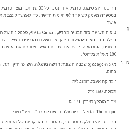
ההיסטוריה: סימנט טרמיק אחד נמ
במספרה מעניק לשיער חלש חיוניות חדשה, כדי לאפשר לעצב אותו
אישה.
טיפוח השיער: סוד הבנייה מחד
המלט הבין-תאי באמצעות חיזוק סיב השערה מבפנים. בשילוב עם 
חיצונית, הפורמולה מונעת את שבירת השיער ואוטמת את הקצוות ה
180 מעלות צלזיוס*.
מגע ה-glaçage: שכבה חיצונית חדשה מתגלה, השיער חזק י
בחום.
* בדיקה אינסטרומנטלית
תכולה: 150 מ"ל
מחיר מומלץ לצרכן: 171 ₪
Nectar Thermique – פורמולה חדשה למוצר "טרמיק" חיוני
חום, המיועד להזין ולהגן על שיער יבש במהלך ייבושו במייבש שיע