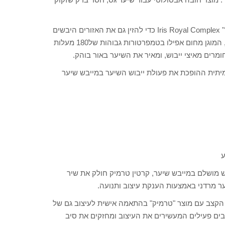
טיפוח השיער: מוצר טרמיק המועשר עכשיו בתרכובת "רויאל איריס" Iris Royal Complex כדי להזין גם את האזורים היבשים
ביותר הודות למרכיבים מזינים פעילים המתמזגים עם סיב השערה, המוגן מחום אפילו בטמפרטורות גבוהות של180 מעלות
ומרים מאיצי ייבוש, ומאיר את השיער באור בוהק.
הגנה אמיתית ההופכת את פעולת ייבוש השיער במייבש שיער
 מושלם במייבש שיער, קרטין טרמיק חולק את שיר
 הקצב עם מוצר "טרמיק" בהתאמה אישית לעיצוב גם של
Morpho-Kérati , תמהיל של מרכיבים פעילים המעשירים את העיצוב ומחזקים את סיב