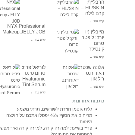
הרבלייף:
HL/SKIN –
קרם לילה
קרא עוד ←
NYX Professional
מייבלין ניו
Makeup:JELLY JOB
יורק: ליפטר
קרא עוד ←
סרום
קונסילר
קרא עוד ←
אלונה שכטר:
לוריאל פריז:
דאודורנט
סרום טינט
רול און
Hyaluronic
Tint Serum
קרא עוד ←
קרא עוד ←
כתבות אחרונות
גלית גוטמן חוזרת לשורשים, תרתי משמע
מריחים את הסוף: 46% יפסלו אתכם על חולצה
מיוזעת
פריז בשיער: למה זה קורה, למי זה קורה ואיך אפש
להפחית את התופעה?