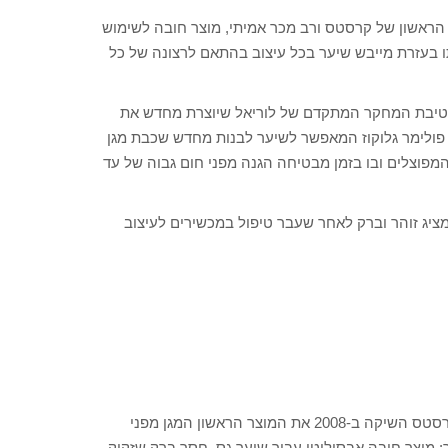
כר כל 30 שניות… מוצר טרמיק הראשון של קרסטס ורב מכר אמיתי, מוצר חובה לשימוש
 בעזרת מייבש שיער בכל עיצוב בהתאם לרצונה של כל
ש, Vita-Ciment®, טכנולוגיה של חטיבת המחקר המתקדם של לוריאל שיוצרת מחדש את
פולימר גלוקוז המאפשר לשיער לבנות מחדש שכבת מגן
מפוצלים ובו בזמן מבטיחה הגנה מפני חום גבוה של עד
ותר, ומציג זוהר וברק לאחר שעבר טיפול במכשירים לעיצוב
ההיסטוריה: כחלק מנוטריטיב, מהסדרות האייקוניות של המותג, קרסטס השיקה ב-2008 את המוצר הראשון המגן מפני
ר: מוצר חובה אבסולוטי עבור שיער גס, חסר ברק שזקוק