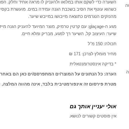
השערה כדי לשקם אותו במלואו ולהעניק לו מראה אחיד וחלק. הפ
ה
כשהוא עוטף את הסיב בשכבת הגנה עמידה במים. מועשרת בקסילוז
מהנזקים הנגרמים כתוצאה מייבושו במייבש שיער.
מגע ה-glaçage: עם קרטין טרמיק, מוצר המיועד להעניק
שיער: העיצוב קל, השיער רך למגע, מבריק ומלא חיים.
תכולה: 150 מ"ל
מחיר מומלץ לצרכן: 171 ₪
* בדיקה אינסטרומנטאלית
ה
הערה: כל הנתונים על המוצר/ים המתפרסם/ים כאן הם באחרי
מטרת פירסום זה אינפורמטיבית בלבד, אינה מהווה המלצה, ו
אולי יעניין אותך גם
אין פוסטים קשורים לנושא.