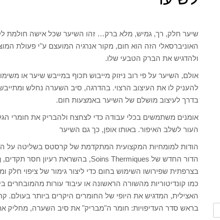
שיער חלק, רך, גמיש, מלא ברק… זהו השיער שכל אישה חולמת לק
האוניברסאלי הזה הוא חום, מקור אנרגיה המועצם ע"י פעולת המו
ולהדגיש את הברק הטבעי שלו.
אולם, השיער על פי רוב ניזוק מייבוש תכוף במייבש שיער או משימ
להעניק לו את העיצוב הרצוי. בהדרגה, סיב השערה נחלש ומתייבש
בדרך לעיצוב מושלם של השיער באמצעות חום.
אומנים משתמשים בכלי עבודה כדי לצחצח ולהבריק את חומרי הגל
העור לשלב האיפור. באותו אופן, כך גם השיער
הודות למומחיות המקצועית המתקדמת של קרסטס בשליטה על החו
בצרפתית שפירושו השימוש בחום כדי ליצור גימור של ציפוי חלק ומ
האצילית, המדגיש את היופי של החומרים היקרים ביותר בעולם. 
בראש סדר העדיפויות: חומר ה"מבריק" את סיב השערה, מחליק את הפג