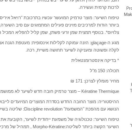
לרכות קרמית ועשירה.
צלזיוס*. בנוסף תמצית שמן זרעי פשתן, שמן קליל להפליא המכיל ח
מגע ה-glaçage: הזנה עמוקה לקלילות אינסופית: מעטפת 
לקלה ופשוטה ומעניקה לשיער תחושה משיית, רכה.
* בדיקה אינסטרומנטאלית
תכולה: 150 מ"ל
מחיר מומלץ לצרכן: 171 ₪
Kératine Thermique – מוצר טרמיק חובה חדש לשיער לא ממושמע
ההיסטוריה: מוצר החובה החדש בסדרת המוצרים המיועדים לייבוש
הנושא עם מהפכת "המשמעת" Discipline revolution: שליטה בשיער מרדני באמצעות הענקת עיצוב ותנועה.
טיפוח השיער: טכנולוגיה של משמעת ייחודית לשיער, הקובעת את
ר
השיער הקשה ביותר לשליטה:ne