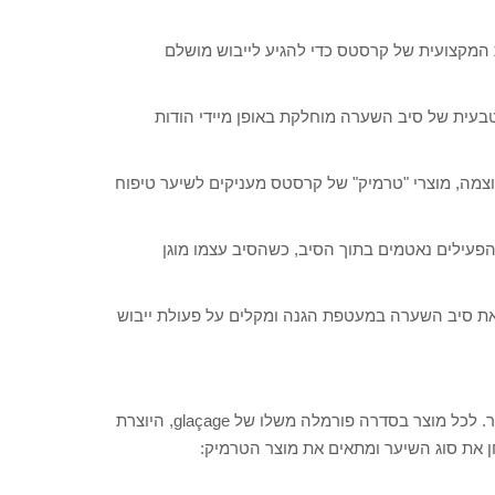
מקצועית של קרסטס כדי להגיע לייבוש מושלם
עית של סיב השערה מוחלקת באופן מיידי הודות
וצמה, מוצרי "טרמיק" של קרסטס מעניקים לשיער טיפוח
עילים נאטמים בתוך הסיב, כשהסיב עצמו מוגן
, העוטפים את סיב השערה במעטפת הגנה ומקלים על פעולת ייבוש
סדרת טרמיק כוללת, 3 מוצרים, המיועדים לענות על כל בעיית שיער. לכל מוצר בסדרה פורמלה משלו של glaçage, היוצרת
את סוג השיער ומתאים את מוצר הטרמיק: