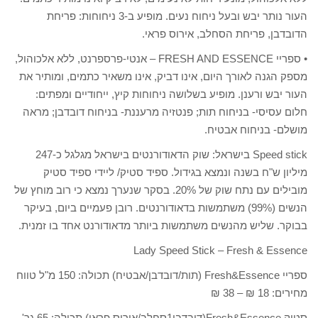
העור נותר יבש ובעל ניחוח נעים. מופיע ב-3 ניחוחות: פריחת
הדובדבן, פריחת הסחלב, אירוס פראי.
• ספריי FRESH AND ESSENCE – אנטי-פרספרנט, ללא אלכוהול,
מספק הגנה לאורך היום, אינו דביק, אינו משאיר כתמים, ומותיר את
העור יבש ורענן. מופיע בשלושה ניחוחות קיץ, ייחודיים ומפתים:
חלום עסיסי- בניחוח תות; פנטזיה מרעננת- בניחוח דובדבן; מראה
מושלם- בניחוח אבטיח.
Speed stick בישראל: שוק הדאודורנטים בישראל מגלגל כ-247
מיליון ש"ח בשנה ונמצא בגידול. ספיד סטיק/ ליידי ספיד סטיק
מובילים עם נתח שוק של 20%. בסקר שנערך נמצא כי רוב מוחץ של
הנשים (99%) משתמשות בדאודורנטים. רובן פעמיים ביום, בעיקר
בבוקר. שליש מהנשים משתמשות ביותר מדאודורנט אחד בו זמנית.
Lady Speed Stick – Fresh & Essence
ספריי Fresh&Essence (תות/דובדבן/אבטיח) תכולה: 150 מ"ל טווח
מחירים: 18 ₪ – 38 ₪
סטיק Fresh&Essence(דובדבן1סחלב/אירוס פראי) תכולה: 65 גר'