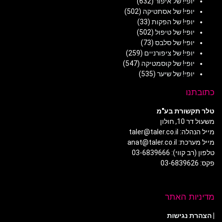
יופי! של איפור
(632)
יופי! של אסתטיקה
(502)
יופי! של הפקות
(33)
יופי! של טיפול
(502)
יופי! של סלבס
(73)
יופי! של ציפורניים
(259)
יופי! של קוסמטיקה
(547)
יופי! של שיער
(535)
כתובתנו
טלר תקשורת בע"מ
משעול דר 10, חולון
מייל הנהלה: taler@taler.co.il
מייל מערכת: anat@taler.co.il
טלפון (רב קווי): 03-6839666
פקס: 03-6839626
מדיניות האתר
|
הצהרת נגישות