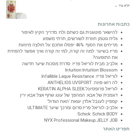
קרא עוד ←
כתבות אחרונות
להישאר פוטוגנית גם כשחם ולח: מדריך הקיץ לאיפור
גלית גוטמן חוזרת לשורשים, תרתי משמע
מריחים את הסוף: 46% יפסלו אתכם על חולצה מיוזעת
פריז בשיער: למה זה קורה, למי זה קורה ואיך אפשר להפחית
את התופעה?
אלביב מבית לוריאל פריז: סדרת מסכות שיער חדשה
Intuition:Intuition Blossom
לוריאל פריז: Infallible Laque Resistance
לה רוש-פוזה: ANTHELIOS UVSPORT
לוריאל פרופסיונל:KERATIN ALPHA SLEEK
דוגמנית של אבא: המהפך של עונג שחף אצל אבא ירין
קמפיין לענבל אלדן יוצאת 'האח הגדול'
אלביב-לוריאל פריז:סרום ומרכך שיער ULTIMATE
Schick: Schick BODY
NYX Professional Makeup:JELLY JOB
תפריט האתר