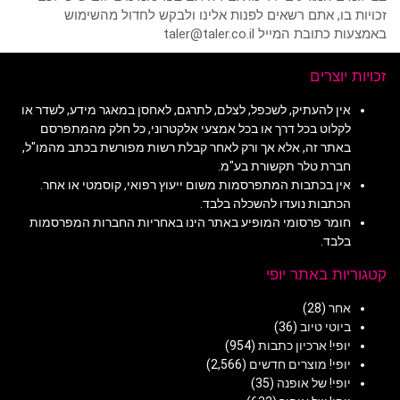
זכויות בו, אתם רשאים לפנות אלינו ולבקש לחדול מהשימוש
באמצעות כתובת המייל taler@taler.co.il
זכויות יוצרים
אין להעתיק, לשכפל, לצלם, לתרגם, לאחסן במאגר מידע, לשדר או
לקלוט בכל דרך או בכל אמצעי אלקטרוני, כל חלק מהמתפרסם
באתר זה, אלא אך ורק לאחר קבלת רשות מפורשת בכתב מהמו"ל,
חברת טלר תקשורת בע"מ.
אין בכתבות המתפרסמות משום ייעוץ רפואי, קוסמטי או אחר.
הכתבות נועדו להשכלה בלבד.
חומר פרסומי המופיע באתר הינו באחריות החברות המפרסמות
בלבד.
קטגוריות באתר יופי
אחר
(28)
ביוטי טיוב
(36)
יופי! ארכיון כתבות
(954)
יופי! מוצרים חדשים
(2,566)
יופי! של אופנה
(35)