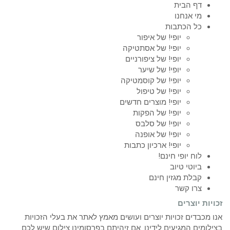
דף הבית
מי אנחנו
כל הכתבות
יופי! של איפור
יופי! של אסתטיקה
יופי! של ציפורניים
יופי! של שיער
יופי! של קוסמטיקה
יופי! של טיפול
יופי! מוצרים חדשים
יופי! של הפקות
יופי! של סלבס
יופי! של אופנה
יופי! ארכיון כתבות
לוח יופי חינם!
ביוטי טיוב
קבלת מגזין חינם
צרו קשר
זכויות יוצרים
אנו מכבדים זכויות יוצרים ועושים מאמץ לאתר את בעלי הזכויות
בצילומים המגיעים לידינו. אם זיהיתם בפרסומינו צילום שיש לכם