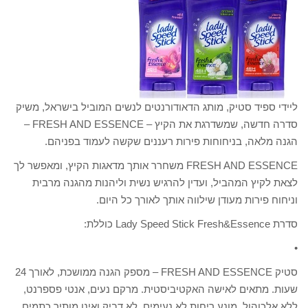
ליידי ספיד סטיק, מותג הדאודורנטים לנשים המוביל בישראל, משיק
סדרה חדשה, שמשדרגת את הקיץ – FRESH AND ESSENCE –
הגנה מלאה, בניחוחות פירות רעננים שקשה לעמוד בפניהם.
FRESH AND ESSENCE משחרר אותך מדאגות הקיץ, ומאפשר לך
לצאת לקיץ המהביל, ועדין להרגיש נשית וליהנות מהגנה מרבית
וניחוח פירות מעודן שילווה אותך לאורך כל היום.
סדרת Lady Speed Stick Fresh&Essence כוללת:
•
סטיק FRESH AND ESSENCE – מספק הגנה ממושכת, לאורך 24
שעות. מתאים לאישה האקטיביסטית. מרקם נעים, אנטי פספרנט,
ללא אלכוהול, מונע ריחות לא נעימים, לא דביק ואינו מותיר כתמים.