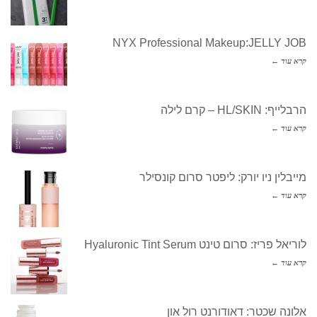
NYX Professional Makeup:JELLY JOB
קרא עוד ←
הרבלייף: HL/SKIN – קרם לילה
קרא עוד ←
מייבלין ניו יורק: ליפטר סרום קונסילר
קרא עוד ←
לוריאל פריז: סרום טינט Hyaluronic Tint Serum
קרא עוד ←
אלונה שכטר: דאודורנט רול און