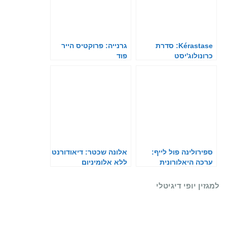
Kérastase: סדרת
גרנייה: פרוקטיס הייר
כרונולוג'יסט
פוד
ספירולינה פול לייף:
אלונה שכטר: דיאודורנט
ערכה היאלורונית
ללא אלומיניום
למגזין יופי דיגיטלי