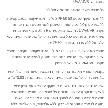
בהגנה מ- UVA/UVB.
על סדרת מוצרי ההגנה מהשמש של ללין:
ג'ל הגנה שקוף לפנים 50 SPF 50 מ"ל- הגנה שקופה במגע קטיפה.
ג'ל במרקם קליל ונטול שומן, המעניק לעור הפנים הגנה גבוהה
מקרני UVA/UVB . מועשר בוויטמינים E ו- C, שקוף ואינו מותיר
סימני מריחה. מתאים לכל סוגי העור. היפואלרגני. עמיד במים. ללא
אלכוהול ללא פרבנים. מחיר: 79.90 ₪.
ספריי הגנה שקוף 50 SPF 150 מ"ל – הגנה שקופה ומקיפה. ספריי
שקוף במרקם עדין הנספג במהירות ומעניק לעורך הגנה גבוהה
מקרני UVA/UVB. מועשר בויטמין E.
בקבוק הספריי מאובזר בהדק התזה המבטיח פיזור נוח, יעיל ואחיד
על העור. היפואלרגני. עמיד במים. ללא פרבנים. מחיר: 79.90ש"ח.
שמן הגנה יבש 30 SPF 150 מ"ל- שקוף על כל הגוף. שמן יבש
לשיזוף מבוקר ובעל גוון. מבוסס על פורמולה ייחודית המאפשרת
ספיגה מהירה המעניקה לעורך הגנה גבוהה מקרני UVA/UVB
ומקנה לו מראה זוהר ומלא ברק. ללא אלכוהול, היפואלרגני. ללא