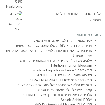
אלונה שכטר: דאודורנט רול און
קרא עוד ←
כתבות אחרונות
גלית גוטמן חוזרת לשורשים, תרתי משמע
מריחים את הסוף: 46% יפסלו אתכם על חולצה מיוזעת
פריז בשיער: למה זה קורה, למי זה קורה ואיך אפשר להפחית
את התופעה?
אלביב מבית לוריאל פריז: סדרת מסכות שיער חדשה
Intuition:Intuition Blossom
לוריאל פריז: Infallible Laque Resistance
לה רוש-פוזה: ANTHELIOS UVSPORT
לוריאל פרופסיונל:KERATIN ALPHA SLEEK
דוגמנית של אבא: המהפך של עונג שחף אצל אבא ירין
קמפיין לענבל אלדן יוצאת 'האח הגדול'
אלביב-לוריאל פריז:סרום ומרכך שיער ULTIMATE
Schick: Schick BODY
NYX Professional Makeup:JELLY JOB