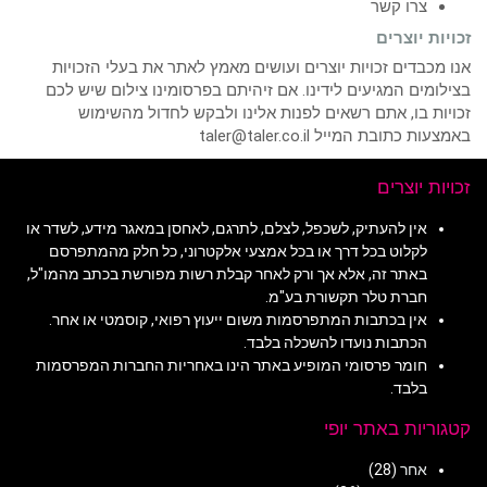
צרו קשר
זכויות יוצרים
אנו מכבדים זכויות יוצרים ועושים מאמץ לאתר את בעלי הזכויות
בצילומים המגיעים לידינו. אם זיהיתם בפרסומינו צילום שיש לכם
זכויות בו, אתם רשאים לפנות אלינו ולבקש לחדול מהשימוש
באמצעות כתובת המייל taler@taler.co.il
זכויות יוצרים
אין להעתיק, לשכפל, לצלם, לתרגם, לאחסן במאגר מידע, לשדר או
לקלוט בכל דרך או בכל אמצעי אלקטרוני, כל חלק מהמתפרסם
באתר זה, אלא אך ורק לאחר קבלת רשות מפורשת בכתב מהמו"ל,
חברת טלר תקשורת בע"מ.
אין בכתבות המתפרסמות משום ייעוץ רפואי, קוסמטי או אחר.
הכתבות נועדו להשכלה בלבד.
חומר פרסומי המופיע באתר הינו באחריות החברות המפרסמות
בלבד.
קטגוריות באתר יופי
אחר
(28)