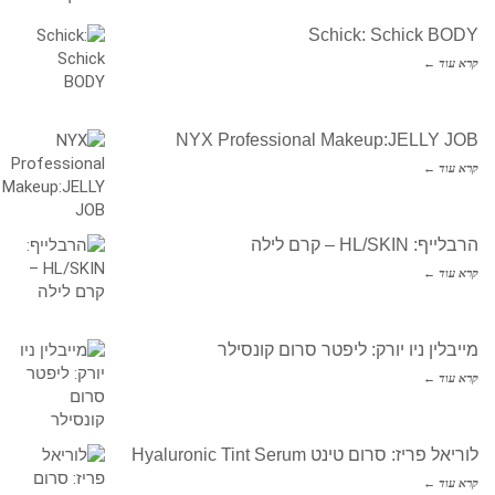
Schick: Schick BODY
קרא עוד ←
NYX Professional Makeup:JELLY JOB
קרא עוד ←
הרבלייף: HL/SKIN – קרם לילה
קרא עוד ←
מייבלין ניו יורק: ליפטר סרום קונסילר
קרא עוד ←
לוריאל פריז: סרום טינט Hyaluronic Tint Serum
קרא עוד ←