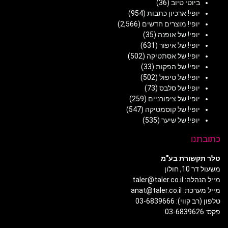
ביוטי טיוב
(36)
יופי! ארכיון כתבות
(954)
יופי! מוצרים חדשים
(2,566)
יופי! של אופנה
(35)
יופי! של איפור
(631)
יופי! של אסתטיקה
(502)
יופי! של הפקות
(33)
יופי! של טיפול
(502)
יופי! של סלבס
(73)
יופי! של ציפורניים
(259)
יופי! של קוסמטיקה
(547)
יופי! של שיער
(535)
כתובתנו
טלר תקשורת בע"מ
משעול דר 10, חולון
מייל הנהלה: taler@taler.co.il
מייל מערכת: anat@taler.co.il
טלפון (רב קווי): 03-6839666
פקס: 03-6839626