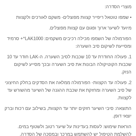
מוצרי הסדרה:
• שמפו טוטאל ריפייר קצוות מפוצלים- משקם לאורכים ולקצוות
מיועד לשיער ארוך ופגום עם קצוות מפוצלים.
הפורמולה של השמפו מכילה רכיבים משקמים: LAK1000*+ סרמיד
ומסייעת לשיקום סיב השערה:
1. פעולה החודרת עד 10 שכבות לסיב השערה. ה-LAK חודר עד 10
שכבות הקוטיקולה הבונות את סיב השערה ובכך מסייע לשיקום
הנזק.
2. פעולה עד הקצוות- הפורמולה ממלאה את הסדקים בחלק החיצוני
של סיב השערה ומחזקת את שכבת ההגנה של השיער מהשורש עד
לקצוות.
התוצאה: סיבי השיער חזקים יותר עד הקצוות, בשילוב עם רכות וברק
יוצאי דופן.
הוראות שימוש: לעסות בעדינות על שיער רטוב ולשטוף במים.
להשלמת הטיפול יש להשתמש במרכך ובמסכה של הסדרה.