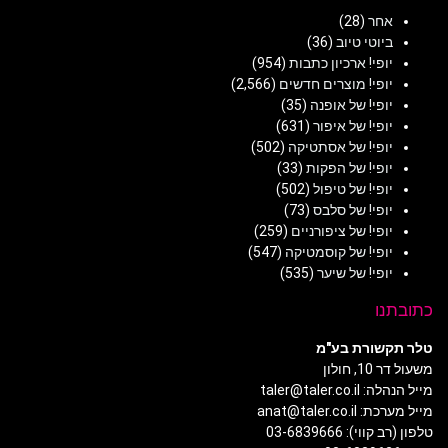
אחר
(28)
ביוטי טיוב
(36)
יופי! ארכיון כתבות
(954)
יופי! מוצרים חדשים
(2,566)
יופי! של אופנה
(35)
יופי! של איפור
(631)
יופי! של אסתטיקה
(502)
יופי! של הפקות
(33)
יופי! של טיפול
(502)
יופי! של סלבס
(73)
יופי! של ציפורניים
(259)
יופי! של קוסמטיקה
(547)
יופי! של שיער
(535)
כתובתנו
טלר תקשורת בע"מ
משעול דר 10, חולון
מייל הנהלה: taler@taler.co.il
מייל מערכת: anat@taler.co.il
טלפון (רב קווי): 03-6839666