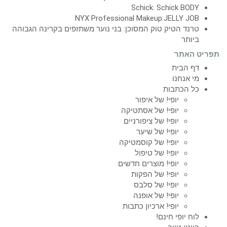
Schick: Schick BODY
NYX Professional Makeup:JELLY JOB
טרנד הטיק טוק המסוכן: בני נוער משתזפים בקרינה הגבוהה
ביותר
תפריט האתר
דף הבית
מי אנחנו
כל הכתבות
יופי! של איפור
יופי! של אסתטיקה
יופי! של ציפורניים
יופי! של שיער
יופי! של קוסמטיקה
יופי! של טיפול
יופי! מוצרים חדשים
יופי! של הפקות
יופי! של סלבס
יופי! של אופנה
יופי! ארכיון כתבות
לוח יופי חינם!