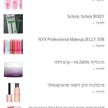
Schick: Schick BODY
קרא עוד ←
NYX Professional Makeup:JELLY JOB
קרא עוד ←
הרבלייף: HL/SKIN – קרם לילה
קרא עוד ←
מייבלין ניו יורק: ליפטר סרום קונסילר
קרא עוד ←