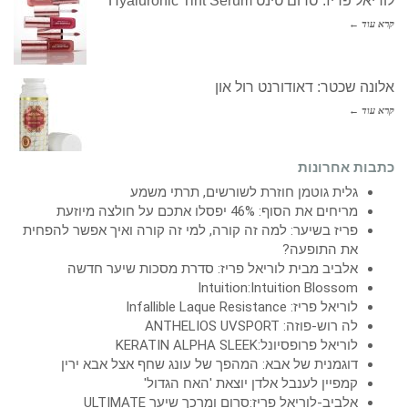
לוריאל פריז: סרום טינט Hyaluronic Tint Serum
קרא עוד ←
אלונה שכטר: דאודורנט רול און
קרא עוד ←
כתבות אחרונות
גלית גוטמן חוזרת לשורשים, תרתי משמע
מריחים את הסוף: 46% יפסלו אתכם על חולצה מיוזעת
פריז בשיער: למה זה קורה, למי זה קורה ואיך אפשר להפחית
את התופעה?
אלביב מבית לוריאל פריז: סדרת מסכות שיער חדשה
Intuition:Intuition Blossom
לוריאל פריז: Infallible Laque Resistance
לה רוש-פוזה: ANTHELIOS UVSPORT
לוריאל פרופסיונל:KERATIN ALPHA SLEEK
דוגמנית של אבא: המהפך של עונג שחף אצל אבא ירין
קמפיין לענבל אלדן יוצאת 'האח הגדול'
אלביב-לוריאל פריז:סרום ומרכך שיער ULTIMATE