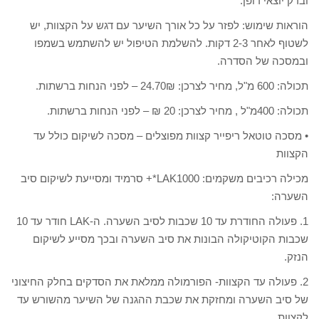
וברק יוצאי דופן.
הוראות שימוש: לפזר על כל אורך השיער עם דגש על הקצוות, יש
לשטוף לאחר 2-3 דקות. להשלמת הטיפול יש להשתמש בשמפו
ובמסכה של הסדרה.
תכולה: 600 מ"ל, מחיר לצרכן: 24.70₪ – לפני הנחות ברשתות.
תכולה: 400מ"ל , מחיר לצרכן: 20 ₪ – לפני הנחות ברשתות.
• מסכה טוטאל ריפייר קצוות מפוצלים – מסכה לשיקום כולל עד
הקצוות
מכילה רכיבים משקמים: LAK1000*+ סרמיד ומסייעת לשיקום סיב
השערה:
1. פעולה החודרת עד 10 שכבות לסיב השערה. ה-LAK חודר עד 10
שכבות הקוטיקולה הבונות את סיב השערה ובכך מסייע לשיקום
הנזק.
2. פעולה עד הקצוות- הפורמולה ממלאת את הסדקים בחלק החיצוני
של סיב השערה ומחזקת את שכבת ההגנה של השיער מהשורש עד
לקצוות.