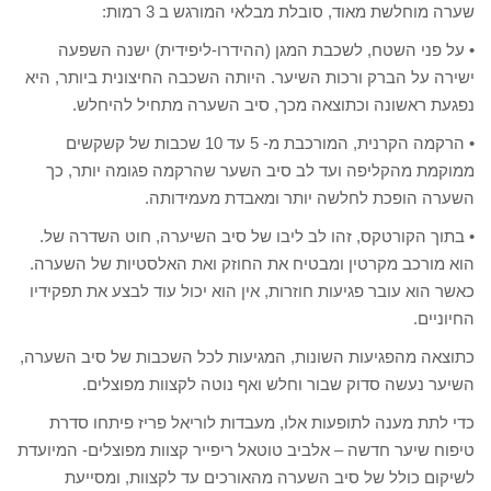
שערה מוחלשת מאוד, סובלת מבלאי המורגש ב 3 רמות:
• על פני השטח, לשכבת המגן (ההידרו-ליפידית) ישנה השפעה
ישירה על הברק ורכות השיער. היותה השכבה החיצונית ביותר, היא
נפגעת ראשונה וכתוצאה מכך, סיב השערה מתחיל להיחלש.
• הרקמה הקרנית, המורכבת מ- 5 עד 10 שכבות של קשקשים
ממוקמת מהקליפה ועד לב סיב השער שהרקמה פגומה יותר, כך
השערה הופכת לחלשה יותר ומאבדת מעמידותה.
• בתוך הקורטקס, זהו לב ליבו של סיב השיערה, חוט השדרה של.
הוא מורכב מקרטין ומבטיח את החוזק ואת האלסטיות של השערה.
כאשר הוא עובר פגיעות חוזרות, אין הוא יכול עוד לבצע את תפקידיו
החיוניים.
כתוצאה מהפגיעות השונות, המגיעות לכל השכבות של סיב השערה,
השיער נעשה סדוק שבור וחלש ואף נוטה לקצוות מפוצלים.
כדי לתת מענה לתופעות אלו, מעבדות לוריאל פריז פיתחו סדרת
טיפוח שיער חדשה – אלביב טוטאל ריפייר קצוות מפוצלים- המיועדת
לשיקום כולל של סיב השערה מהאורכים עד לקצוות, ומסייעת