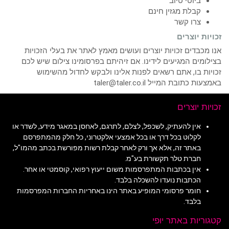
ביוטי טיוב
קבלת מגזין חינם
צרו קשר
זכויות יוצרים
אנו מכבדים זכויות יוצרים ועושים מאמץ לאתר את בעלי הזכויות
בצילומים המגיעים לידינו. אם זיהיתם בפרסומינו צילום שיש לכם
זכויות בו, אתם רשאים לפנות אלינו ולבקש לחדול מהשימוש
באמצעות כתובת המייל taler@taler.co.il
זכויות יוצרים
אין להעתיק, לשכפל, לצלם, לתרגם, לאחסן במאגר מידע, לשדר או
לקלוט בכל דרך או בכל אמצעי אלקטרוני, כל חלק מהמתפרסם
באתר זה, אלא אך ורק לאחר קבלת רשות מפורשת בכתב מהמו"ל,
חברת טלר תקשורת בע"מ.
אין בכתבות המתפרסמות משום ייעוץ רפואי, קוסמטי או אחר.
הכתבות נועדו להשכלה בלבד.
חומר פרסומי המופיע באתר הינו באחריות החברות המפרסמות
בלבד.
קטגוריות באתר יופי