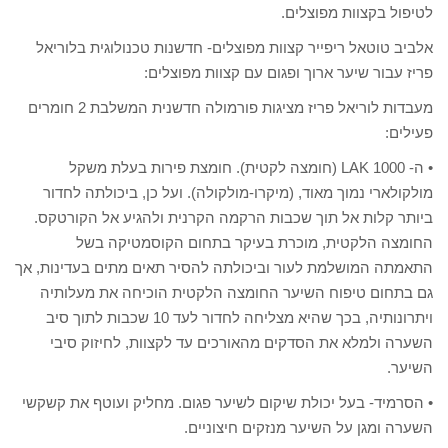
לטיפול בקצוות מפוצלים.
אלביב טוטאל ריפייר קצוות מפוצלים- חדשנות טכנולוגית בלוריאל
פריז עבור שיער ארוך ופגום עם קצוות מפוצלים:
מעבדות לוריאל פריז מציגות פורמולה חדשנית המשלבת 2 חומרים
פעילים:
• ה- LAK 1000 (חומצה לקטית). חומצת פירות בעלת משקל
מולקולארי נמוך מאוד, (מיקרו-מולקולה). ועל כן, ביכולתה לחדור
ביותר קלות אל תוך שכבות הרקמה הקרנית ולהגיע אל הקורטקס.
החומצה הלקטית, מוכרת בעיקר בתחום הקוסמטיקה בשל
התאמתה המושלמת לעור וביכולתה להסיר תאים מתים בעדינות, אך
גם בתחום טיפוח השיער החומצה הלקטית הוכיחה את מעלותיה
ויתרונותיה, בכך שהיא מצליחה לחדור לעד 10 שכבות לתוך סיב
השערה ולמלא את הסדקים מהאורכים עד לקצוות, לחיזוק סיבי
השיער.
• הסרמיד- בעל יכולת שיקום לשיער פגום. מחליק ועוטף את קשקשי
השערה ומגן על השיער מנזקים חיצוניים.