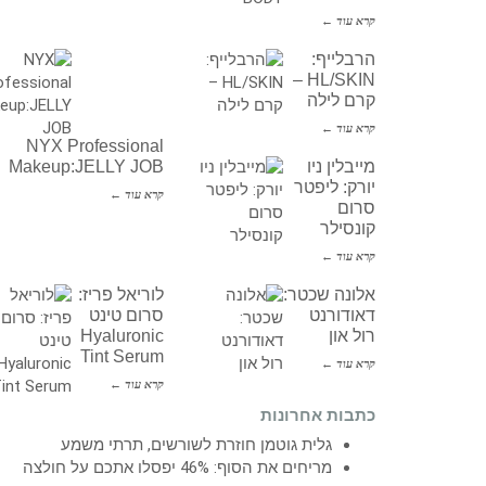
קרא עוד ←
הרבלייף:
HL/SKIN –
קרם לילה
קרא עוד ←
NYX Professional
מייבלין ניו
Makeup:JELLY JOB
יורק: ליפטר
קרא עוד ←
סרום
קונסילר
קרא עוד ←
אלונה שכטר:
לוריאל פריז:
דאודורנט
סרום טינט
רול און
Hyaluronic
Tint Serum
קרא עוד ←
קרא עוד ←
כתבות אחרונות
גלית גוטמן חוזרת לשורשים, תרתי משמע
מריחים את הסוף: 46% יפסלו אתכם על חולצה