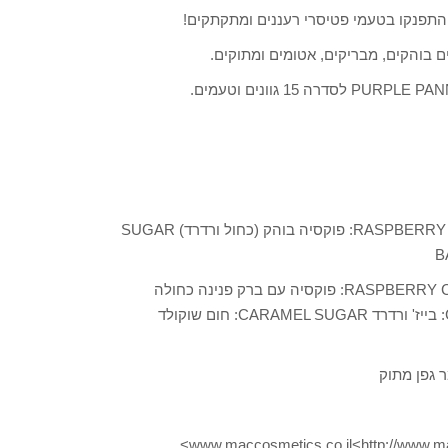
CREAMY PEACH PIE : ורוד אבטיח עם פנינה ורודה RASPBERRY PAVLOVA: פוקסיה בוהק (כחול ורדרד) SUGAR
MUFFINS: כתום STRAWBERRY MOUSSE: ורוד ברבי RASPBERRY CREAM: פוקסיה עם ברק פנינה כחולה
DEATH BY CHOCOLATE: בורוגונדי COCONUT MACAROON: בייז' ורדרד CARAMEL SUGAR: חום שוקולד