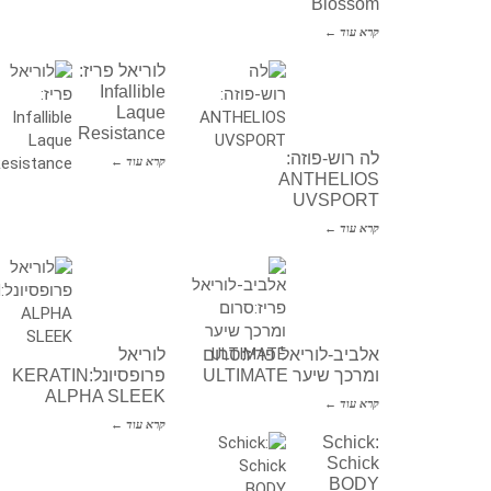
Blossom
קרא עוד ←
לוריאל פריז:
Infallible
Laque
Resistance
לה רוש-פוזה:
קרא עוד ←
ANTHELIOS
UVSPORT
קרא עוד ←
אלביב-לוריאל פריז:סרום
לוריאל
ומרכך שיער ULTIMATE
פרופסיונל:KERATIN
ALPHA SLEEK
קרא עוד ←
קרא עוד ←
Schick:
Schick
BODY