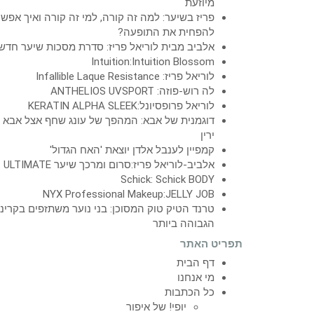
מיוזעת
פריז בשיער: למה זה קורה, למי זה קורה ואיך אפש
להפחית את התופעה?
אלביב מבית לוריאל פריז: סדרת מסכות שיער חדש
Intuition:Intuition Blossom
לוריאל פריז: Infallible Laque Resistance
לה רוש-פוזה: ANTHELIOS UVSPORT
לוריאל פרופסיונל:KERATIN ALPHA SLEEK
דוגמנית של אבא: המהפך של עונג שחף אצל אבא
ירין
קמפיין לענבל אלדן יוצאת 'האח הגדול'
אלביב-לוריאל פריז:סרום ומרכך שיער ULTIMATE
Schick: Schick BODY
NYX Professional Makeup:JELLY JOB
טרנד הטיק טוק המסוכן: בני נוער משתזפים בקרינ
הגבוהה ביותר
תפריט האתר
דף הבית
מי אנחנו
כל הכתבות
יופי! של איפור