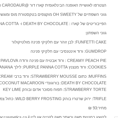
הצטרפו לאושיית האופנה הבינלאומית קארו דור @CARODAUR והתפנקו בטעמי פטיסרי רעננים ומתקתקים!
גווני השפתיים של OH SWEETY מוקצפים בטקסטורת מוס ומוגשים בוהקים, מבריקים, אטומים ומתוקים.
הפייבוריטים של קארו : DEATH BY CHOCOLATE ו- PURPLE PANNA COTTA לסדרה 15 גוונים וטעמים.
גווני השפתון:
FUNFETTI CAKE: לבן זוהר עם חלקיקי פנינה מולטיקולור
GUMDROP: ורוד אינטנסיבי עם חלקיקי פנינה
COOKIES: ורוד מנצנץ PURPLE PANNA COTTA: לילך BANANA
STRAWBERRY TORTE: תפוח מסוכר אדום ובוהק KEY LIME
TRIFLE: ירוק שרטרז בוהק WILD BERRY FROSTING: כחול צמר גפן מתוק
מחיר:93 ₪
להשיג בחנויות מאק ובאתר מאק לקנייה און ליין www.maccosmetics.co.il<http://www.maccosmetics.co.il>