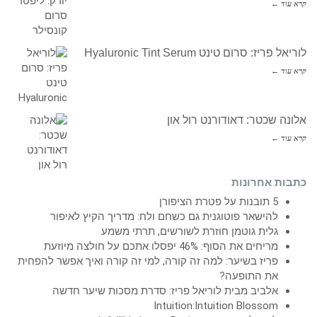
קרא עוד ←
לוריאל פריז: סרום טינט Hyaluronic Tint Serum
קרא עוד ←
אלונה שכטר: דאודורנט רול און
קרא עוד ←
כתבות אחרונות
5 תובנות על פטרת הציפורן
להישאר פוטוגנית גם כשחם ולח: מדריך הקיץ לאיפור
גלית גוטמן חוזרת לשורשים, תרתי משמע
מריחים את הסוף: 46% יפסלו אתכם על חולצה מיוזעת
פריז בשיער: למה זה קורה, למי זה קורה ואיך אפשר להפחית
את התופעה?
אלביב מבית לוריאל פריז: סדרת מסכות שיער חדשה
Intuition:Intuition Blossom