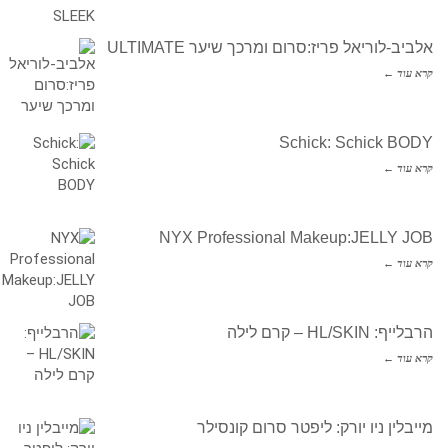
אלביב-לוריאל פריז:סרום ומרכך שיער ULTIMATE
קרא עוד ←
Schick: Schick BODY
קרא עוד ←
NYX Professional Makeup:JELLY JOB
קרא עוד ←
הרבלייף: HL/SKIN – קרם לילה
קרא עוד ←
מייבלין ניו יורק: ליפטר סרום קונסילר