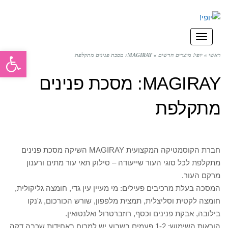
תפריט
פתח סרגל
ראשי
»
יופי! מוצרים חדשים
»
MAGIRAY: מסכת פנינים מתקלפת
MAGIRAY: מסכת פנינים
מתקלפת
חברת הקוסמטיקה המקצועית MAGIRAY השיקה מסכת פנינים
מתקלפת לכל סוגי העור שייעודה – סילוק תאי עור מתים ורענון
מרקם העור.
המסכה בעלת מרכיבים פעילים: מי מעיין עין גדי, חומצה גליקולית,
חומצה לקטית וסליצלית, תמצית מלפפון, שורש הכורכום, ג'נקו
בילובה, אבקת פנינים וכסף, רוזברטרול ואלנטואין.
הוראות השימוש: 1-2 פעמים בשבוע יש למרוח באחידות שכבה דקה