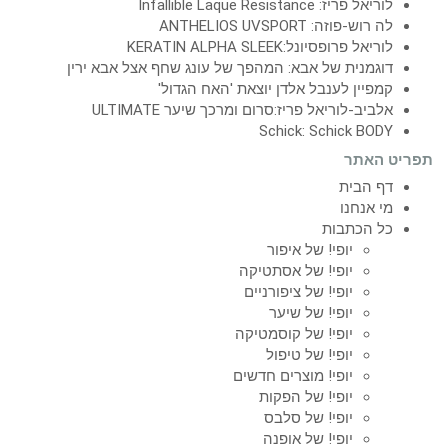
לוריאל פריז: Infallible Laque Resistance
לה רוש-פוזה: ANTHELIOS UVSPORT
לוריאל פרופסיונל:KERATIN ALPHA SLEEK
דוגמנית של אבא: המהפך של עונג שחף אצל אבא ירין
קמפיין לענבל אלדן יוצאת 'האח הגדול'
אלביב-לוריאל פריז:סרום ומרכך שיער ULTIMATE
Schick: Schick BODY
תפריט האתר
דף הבית
מי אנחנו
כל הכתבות
יופי! של איפור
יופי! של אסתטיקה
יופי! של ציפורניים
יופי! של שיער
יופי! של קוסמטיקה
יופי! של טיפול
יופי! מוצרים חדשים
יופי! של הפקות
יופי! של סלבס
יופי! של אופנה