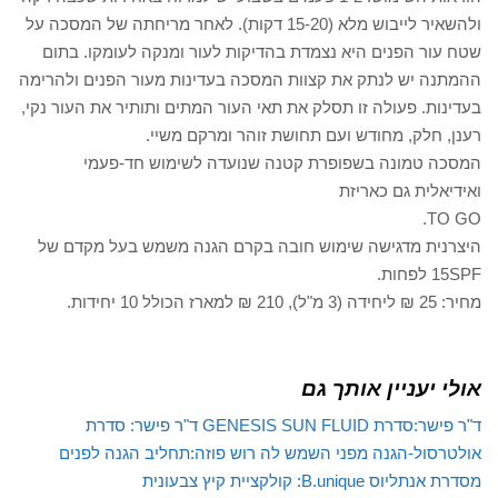
ולהשאיר לייבוש מלא (15-20 דקות). לאחר מריחתה של המסכה על
שטח עור הפנים היא נצמדת בהדיקות לעור ומנקה לעומקו. בתום
ההמתנה יש לנתק את קצוות המסכה בעדינות מעור הפנים ולהרימה
בעדינות. פעולה זו תסלק את תאי העור המתים ותותיר את העור נקי,
רענן, חלק, מחודש ועם תחושת זוהר ומרקם משיי.
המסכה טמונה בשפופרת קטנה שנועדה לשימוש חד-פעמי
ואידיאלית גם כאריזת
TO GO.
היצרנית מדגישה שימוש חובה בקרם הגנה משמש בעל מקדם של
15SPF לפחות.
מחיר: 25 ₪ ליחידה (3 מ"ל), 210 ₪ למארז הכולל 10 יחידות.
אולי יעניין אותך גם
ד"ר פישר:סדרת GENESIS SUN FLUID
ד"ר פישר: סדרת
אולטרסול-הגנה מפני השמש
לה רוש פוזה:תחליב הגנה לפנים
מסדרת אנתליוס
B.unique: קולקציית קיץ צבעונית