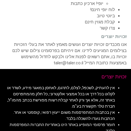
יופי! ארכיון כתבות
לוח יופי חינם!
ביוטי טיוב
קבלת מגזין חינם
צרו קשר
זכויות יוצרים
אנו מכבדים זכויות יוצרים ועושים מאמץ לאתר את בעלי הזכויות
בצילומים המגיעים לידינו. אם זיהיתם בפרסומינו צילום שיש לכם
זכויות בו, אתם רשאים לפנות אלינו ולבקש לחדול מהשימוש
באמצעות כתובת המייל taler@taler.co.il
זכויות יוצרים
אין להעתיק, לשכפל, לצלם, לתרגם, לאחסן במאגר מידע, לשדר או
לקלוט בכל דרך או בכל אמצעי אלקטרוני, כל חלק מהמתפרסם
באתר זה, אלא אך ורק לאחר קבלת רשות מפורשת בכתב מהמו"ל,
חברת טלר תקשורת בע"מ.
אין בכתבות המתפרסמות משום ייעוץ רפואי, קוסמטי או אחר.
הכתבות נועדו להשכלה בלבד.
חומר פרסומי המופיע באתר הינו באחריות החברות המפרסמות
בלבד.