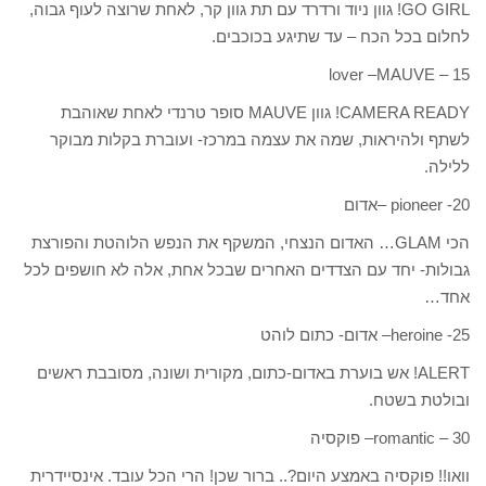
GO GIRL! גוון ניוד ורדרד עם תת גוון קר, לאחת שרוצה לעוף גבוה,
לחלום בכל הכח – עד שתיגע בכוכבים.
15 – lover –MAUVE
CAMERA READY! גוון MAUVE סופר טרנדי לאחת שאוהבת
לשתף ולהיראות, שמה את עצמה במרכז- ועוברת בקלות מבוקר
ללילה.
20- pioneer –אדום
הכי GLAM… האדום הנצחי, המשקף את הנפש הלוהטת והפורצת
גבולות- יחד עם הצדדים האחרים שבכל אחת, אלה לא חושפים לכל
אחד…
25- heroine– אדום- כתום לוהט
ALERT! אש בוערת באדום-כתום, מקורית ושונה, מסובבת ראשים
ובולטת בשטח.
30 – romantic– פוקסיה
וואו!! פוקסיה באמצע היום?.. ברור שכן! הרי הכל עובד. אינסיידרית