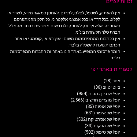
זכויות יוצרים
אין להעתיק, לשכפל, לצלם, לתרגם, לאחסן במאגר מידע, לשדר או
לקלוט בכל דרך או בכל אמצעי אלקטרוני, כל חלק מהמתפרסם
באתר זה, אלא אך ורק לאחר קבלת רשות מפורשת בכתב מהמו"ל,
חברת טלר תקשורת בע"מ.
אין בכתבות המתפרסמות משום ייעוץ רפואי, קוסמטי או אחר.
הכתבות נועדו להשכלה בלבד.
חומר פרסומי המופיע באתר הינו באחריות החברות המפרסמות
בלבד.
קטגוריות באתר יופי
אחר
(28)
ביוטי טיוב
(36)
יופי! ארכיון כתבות
(954)
יופי! מוצרים חדשים
(2,566)
יופי! של אופנה
(35)
יופי! של איפור
(631)
יופי! של אסתטיקה
(502)
יופי! של הפקות
(33)
יופי! של טיפול
(502)