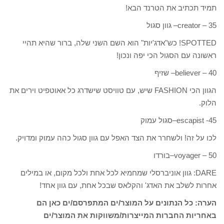
תמיד תכתיב את הטרנד הבא!
35 – creator– גוון סגול
SPOTTED! כש"אדג'יות" הוא השם השני שלה, ברור שהיא תהיי
ראשונה עם הסגול הכי יפה ונכון!
40 – believer– שזיף
הגוון הכי FASHION שיש, עם טוויסט שישדרג כל אאוטפיט וירים את
הלוק.
45- escapist–סגול עמוק
לכו על זה! ולשחרר את הצד האפל עם גוון סגול כהה עמוק ומדויק.
50 – voyager–בורדו
DARE: גוון אוניברסלי שמחמיא לכל אחת ולכל מקום, או במילים
אחרות לשלב את האדג' והקלאס שבכל אחת, עם גוון אחד!
הערה: כל הנתונים על המוצר/ים המתפרסם/ים כאן הם
באחריות החברות המייצרות/משווקות את המוצר/ים