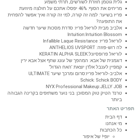
גלית גוטמן חוזרת לשורשים, תרתי משמע
מריחים את הסוף: 46% יפסלו אתכם על חולצה מיוזעת
פריז בשיער: למה זה קורה, למי זה קורה ואיך אפשר להפחית
את התופעה?
אלביב מבית לוריאל פריז: סדרת מסכות שיער חדשה
Intuition:Intuition Blossom
לוריאל פריז: Infallible Laque Resistance
לה רוש-פוזה: ANTHELIOS UVSPORT
לוריאל פרופסיונל:KERATIN ALPHA SLEEK
דוגמנית של אבא: המהפך של עונג שחף אצל אבא ירין
קמפיין לענבל אלדן יוצאת 'האח הגדול'
אלביב-לוריאל פריז:סרום ומרכך שיער ULTIMATE
Schick: Schick BODY
NYX Professional Makeup:JELLY JOB
טרנד הטיק טוק המסוכן: בני נוער משתזפים בקרינה הגבוהה
ביותר
תפריט האתר
דף הבית
מי אנחנו
כל הכתבות
יופי! של איפור