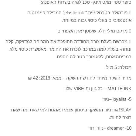
סופר סטיי מאט אינק- טכנולוגיה בשרות האופנה:
 פורמולה בטכנולוגיית " elastic ink" המכילה פיגמנטים
אינטנסיביים בעלי כיסוי גבוה במיוחד.
 מרקם נוזלי חלק שעוטף את השפתיים
 מברשת בעלת צורה מחודדת ההופכת את המריחה למדויקת, קלה
ונוחה- בעלת גומה במרכז: לוכדת את החומר ומאפשרת כיסוי מלא
במריחה אחת, ללא צורך בטבילה נוספת.
תכולה: 5 מ"ל
מחיר השקה מיוחד לחודש ההשקה – ממאי 2018: 42 ₪
MATTE INK – כל גוון וה-VIBE שלו:
5- loyalist –ניוד
SLAY! גוון ניוד המשקף ביטחון עצמי ונאמנות למי שאת ומה שאת
רוצה להיות.
10- dreamer –ניוד ורוד