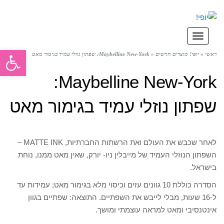
תפריט
פתח סרגל
ראשי
»
יופי! מוצרים חדשים
»
Maybelline New-York: שפתון נוזלי עמיד בגימור מאט
Maybelline New-York:
שפתון נוזלי עמיד בגימור מאט
לאחר שכבש את העולם ואת הרשתות החברתיות, MATTE INK –
השפתון הנוזלי העמיד של מייבלין ניו- יורק, שאין מאט ממנו, נוחת
בישראל.
הסדרה כוללת 10 גוונים עזים וכיסוי מלא בגימור מאט; עמידות עד
ל-16 שעות, מבלי לייבש את השפתיים. התוצאה: שפתיים בגוון
אינטנסיבי ומאט למראה עוצמתי ומושך.