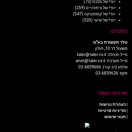
יופי! של סלבס
(73)
יופי! של ציפורניים
(259)
יופי! של קוסמטיקה
(547)
יופי! של שיער
(535)
כתובתנו
טלר תקשורת בע"מ
משעול דר 10, חולון
מייל הנהלה: taler@taler.co.il
מייל מערכת: anat@taler.co.il
טלפון (רב קווי): 03-6839666
פקס: 03-6839626
מדיניות האתר
|
הצהרת נגישות
|
מדיניות פרטיות
| תנאי שימוש