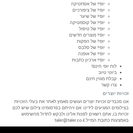
יופי! של אסתטיקה
יופי! של ציפורניים
יופי! של שיער
יופי! של קוסמטיקה
יופי! של טיפול
יופי! מוצרים חדשים
יופי! של הפקות
יופי! של סלבס
יופי! של אופנה
יופי! ארכיון כתבות
לוח יופי חינם!
ביוטי טיוב
קבלת מגזין חינם
צרו קשר
זכויות יוצרים
אנו מכבדים זכויות יוצרים ועושים מאמץ לאתר את בעלי הזכויות
בצילומים המגיעים לידינו. אם זיהיתם בפרסומינו צילום שיש לכם
זכויות בו, אתם רשאים לפנות אלינו ולבקש לחדול מהשימוש
באמצעות כתובת המייל taler@taler.co.il