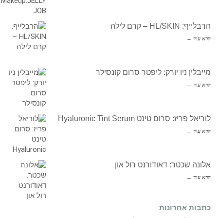
הרבלייף: HL/SKIN – קרם לילה
קרא עוד ←
מייבלין ניו יורק: ליפטר סרום קונסילר
קרא עוד ←
לוריאל פריז: סרום טינט Hyaluronic Tint Serum
קרא עוד ←
אלונה שכטר: דאודורנט רול און
קרא עוד ←
כתבות אחרונות