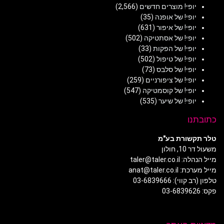
יופי! מוצרים חדשים
(2,566)
יופי! של אופנה
(35)
יופי! של איפור
(631)
יופי! של אסתטיקה
(502)
יופי! של הפקות
(33)
יופי! של טיפול
(502)
יופי! של סלבס
(73)
יופי! של ציפורניים
(259)
יופי! של קוסמטיקה
(547)
יופי! של שיער
(535)
כתובתנו
טלר תקשורת בע"מ
משעול דר 10, חולון
מייל הנהלה: taler@taler.co.il
מייל מערכת: anat@taler.co.il
טלפון (רב קווי): 03-6839666
פקס: 03-6839626