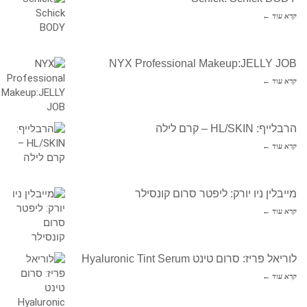
קרא עוד ←
NYX Professional Makeup:JELLY JOB
קרא עוד ←
הרבלייף: HL/SKIN – קרם לילה
קרא עוד ←
מייבלין ניו יורק: ליפטר סרום קונסילר
קרא עוד ←
לוריאל פריז: סרום טינט Hyaluronic Tint Serum
קרא עוד ←