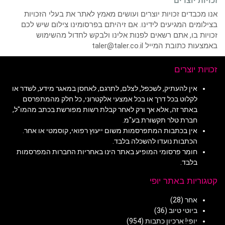
זכויות יוצרים
אנו מכבדים זכויות יוצרים ועושים מאמץ לאתר את בעלי הזכויות
בצילומים המגיעים לידינו. אם זיהיתם בפרסומינו צילום שיש לכם
זכויות בו, אתם רשאים לפנות אלינו ולבקש לחדול מהשימוש
באמצעות כתובת המייל taler@taler.co.il
זכויות יוצרים
אין להעתיק, לשכפל, לצלם, לתרגם, לאחסן במאגר מידע, לשדר או
לקלוט בכל דרך או בכל אמצעי אלקטרוני, כל חלק מהמתפרסם
באתר זה, אלא אך ורק לאחר קבלת רשות מפורשת בכתב מהמו"ל,
חברת טלר תקשורת בע"מ.
אין בכתבות המתפרסמות משום ייעוץ רפואי, קוסמטי או אחר.
הכתבות נועדו להשכלה בלבד.
חומר פרסומי המופיע באתר הינו באחריות החברות המפרסמות
בלבד.
קטגוריות באתר יופי
אחר
(28)
ביוטי טיוב
(36)
יופי! ארכיון כתבות
(954)