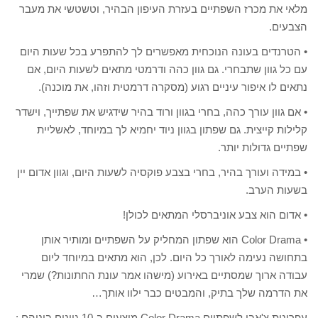
מלאי את מכרז השפתיים בעזרת העיפון הבהיר, וטשטשי את מעבר
הצבעים.
• הטרנדים בעונה הנוכחית מאפשרים לך להתפרע בכל שעות היום
עם כל גוון שתבחרי. גם גוון כהה ודרמטי מתאים לשעות היום, אם
נתאים לו איפור עיניים רגוע (מסקרה דרמטית וזהו, את מוכנה).
• אם גוון עורך כהה, בחרי בגוון ורוד בהיר שידגיש את שפתייך, וישדר
קלילות קייצית. גם שפתון בגוון ניוד יחמיא לך במיוחד, לאשליית
שפתיים גדולות יותר.
• במידה ועורך בהיר, בחרי בצבע פוקסיה לשעות היום, וגוון אדום יין
בשעות הערב.
• אדום הוא צבע אוניברסלי המתאים לכולן!
• Color Drama הוא שפתון המחליק על השפתיים ומותיר אותן
בתחושה נעימה לאורך כל היום. לכן, הוא מתאים במיוחד ליום
עבודה ארוך שמסתיים באירוע (מישהו אמר עונת החתונות?) שמרי
את הדרמה שלך בתיק, והמבטים כבר ילוו אותך…
עפרונות צ'אבי לשפתיים Color Drama מוצעים ב-10 גוונים ביניהם :