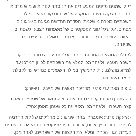
רגיל ושמנים מזינים המעשירים את הנוסחה לנוחות שימוש מרבית
ומריחה חלקה במיוחד המקלה על שרטוט קווי מתאר ומילוי
השפתיים בצורה מושלמת. הסדרה החדשה מגיעה ב 10 גוונים
מפתים, על שלל גווני הספקטרום של משפחות הצבע, לשפתיים
נועזות בעוצמה חדשה: ורודים, אדומים, סגולים, טבעיים ומה
שבינהם.
לקבלת התוצאות הטובות ביותר יש להתחיל בשרטוט סביב קו
השפה הטבעי ולאחר מכן למלא את השפתיים לכיוון המרכז עד
למיזוג מושלם. ניתן להמשיך במילוי השפתיים כנדרש עד לקבלת
מראה מלא יותר.
טיפים מאת עדי פרג'י, מדריכה ראשית של מייבלין ניו-יורק:
• השפתון נמרח בקלות: תחמי את קווי המתאר של שפתייך בעזרת
קצה העיפרון, ולאחר מכן מלאי את כל שטחן באופן אחיד.
• אזעקת טרנד: אומברה! בחרי שני גוונים מדליקים של קולור דרמה,
לדוגמה: בורדו- יין ואדום, או ורוד- בייבי ופוקסיה. תחמי את השפתיים
בעזרת הגוון הכהה, ומלאי את הקצוות של השפתיים. לאחר מכן,