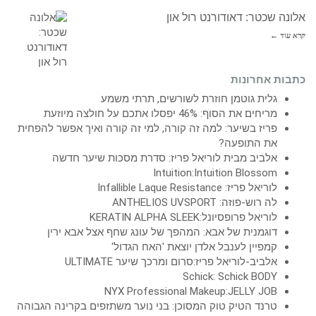
אלונה שכטר: דאודורנט רול און
קרא עוד ←
כתבות אחרונות
גלית גוטמן חוזרת לשורשים, תרתי משמע
מריחים את הסוף: 46% יפסלו אתכם על חולצה מיוזעת
פריז בשיער: למה זה קורה, למי זה קורה ואיך אפשר להפחית
את התופעה?
אלביב מבית לוריאל פריז: סדרת מסכות שיער חדשה
Intuition:Intuition Blossom
לוריאל פריז: Infallible Laque Resistance
לה רוש-פוזה: ANTHELIOS UVSPORT
לוריאל פרופסיונל:KERATIN ALPHA SLEEK
דוגמנית של אבא: המהפך של עונג שחף אצל אבא ירין
קמפיין לענבל אלדן יוצאת 'האח הגדול'
אלביב-לוריאל פריז:סרום ומרכך שיער ULTIMATE
Schick: Schick BODY
NYX Professional Makeup:JELLY JOB
טרנד הטיק טוק המסוכן: בני נוער משתזפים בקרינה הגבוהה