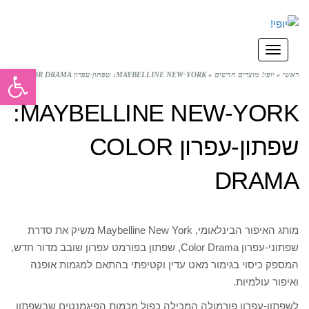
תפריט
פתח סרגל
ראשי
»
יופי! מוצרים חדשים
»
MAYBELLINE NEW-YORK: שפתון-עפרון COLOR DRAMA
MAYBELLINE NEW-YORK:
שפתון-עפרון COLOR
DRAMA
מותג האיפור הבינלאומי, Maybelline New York משיק את סדרת
שפתוני-עפרון Color Drama, שפתון בפורמט עפרון שובב מדור חדש,
המספק כיסוי בגימור מאט עדין וקטיפתי בהתאם למגמות אופנה
ואיפור עולמיות.
לשפתון-עפרון פורמולה המכילה כפול מכמות הפיגמנטים שבשפתון