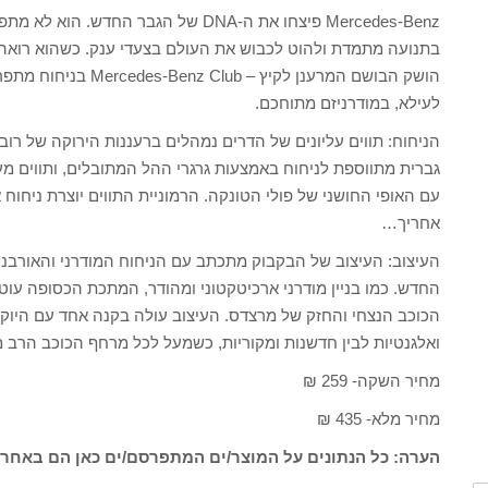
Mercedes-Benz פיצחו את ה-DNA של הגבר 
בתנועה מתמדת ולהוט לכבוש את העולם בצעדי ענק. כשהוא רואה גאג
הושק הבושם המרענן לקיץ
לעילא, במודרניזם מתוחכם.
הניחוח: תווים עליונים של הדרים נמהלים ברעננות הירוקה של רוב
גברית מתווספת לניחוח באמצעות גרגרי ההל המתובלים, ותווים מע
עם האופי החושני של פולי הטונקה. הרמוניית התווים יוצרת ניחוח
אחריך…
העיצוב: העיצוב של הבקבוק מתכתב עם הניחוח המודרני והאורבני
החדש. כמו בניין מודרני ארכיטקטוני ומהודר, המתכת הכסופה עו
הכוכב הנצחי והחזק של מרצדס. העיצוב עולה בקנה אחד עם היוקר
ואלגנטיות לבין חדשנות ומקוריות, כשמעל לכל מרחף הכוכב הרב מ
מחיר השקה- 259 ₪
מחיר מלא- 435 ₪
הערה: כל הנתונים על המוצר/ים המתפרסם/ים כאן הם באחרי