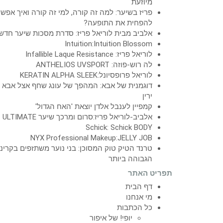
מיוזעת
פריז בשיער: למה זה קורה, למי זה קורה ואיך אפש
להפחית את התופעה?
אלביב מבית לוריאל פריז: סדרת מסכות שיער חדש
Intuition:Intuition Blossom
לוריאל פריז: Infallible Laque Resistance
לה רוש-פוזה: ANTHELIOS UVSPORT
לוריאל פרופסיונל:KERATIN ALPHA SLEEK
דוגמנית של אבא: המהפך של עונג שחף אצל אבא
ירין
קמפיין לענבל אלדן יוצאת 'האח הגדול'
אלביב-לוריאל פריז:סרום ומרכך שיער ULTIMATE
Schick: Schick BODY
NYX Professional Makeup:JELLY JOB
טרנד הטיק טוק המסוכן: בני נוער משתזפים בקרינ
הגבוהה ביותר
תפריט האתר
דף הבית
מי אנחנו
כל הכתבות
יופי! של איפור