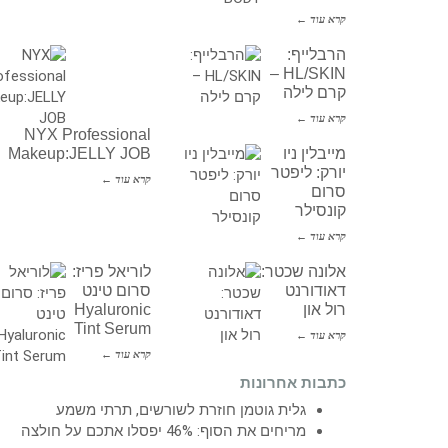
קרא עוד ←
הרבלייף:
HL/SKIN –
קרם לילה
קרא עוד ←
NYX Professional
מייבלין ניו
Makeup:JELLY JOB
יורק: ליפטר
קרא עוד ←
סרום
קונסילר
קרא עוד ←
אלונה שכטר:
לוריאל פריז:
דאודורנט
סרום טינט
רול און
Hyaluronic
Tint Serum
קרא עוד ←
קרא עוד ←
כתבות אחרונות
גלית גוטמן חוזרת לשורשים, תרתי משמע
מריחים את הסוף: 46% יפסלו אתכם על חולצה