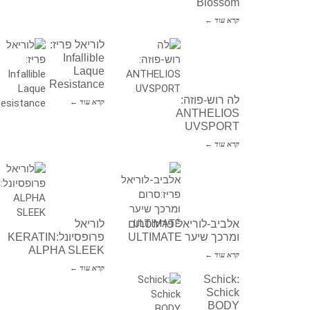
Blossom
קרא עוד ←
לוריאל פריז:
Infallible
Laque
Resistance
לה רוש-פוזה:
קרא עוד ←
ANTHELIOS
UVSPORT
קרא עוד ←
אלביב-לוריאל פריז:סרום
לוריאל
ומרכך שיער ULTIMATE
פרופסיונל:KERATIN
ALPHA SLEEK
קרא עוד ←
קרא עוד ←
Schick:
Schick
BODY