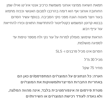
חמאת השיאה ממיצוי אורגני משמשת כרכיב אנטי איג'ינג ואילו שמן
החוחובה אורגני אף הוא דומה בהרכבו לסבום האנושי וככזה מתמזג
בעור ויוצר מעטה הגנה מפני נזקי הסביבה. בנוסף עשיר הסרום
בבטא-קרוטן המשמש כקטליזטור להתחדשות התאים וכזרז להחייאת
עור עייף ויבש.
הוראות שימוש: מומלץ למרוח על עור נקי ולח מספר טיפות עד
לספיגה מושלמת.
הסרום אינו מכיל פרבנים ו- SLS
מכיל 30 מ"ל
מחיר 75 שקל
הערה: כל הנתונים על המוצר/ים המתפרסם/ים כאן הם
באחריות החברות המייצרות/משווקות את המוצר/ים
מטרת פירסום זה אינפורמטיבית בלבד, אינה מהווה המלצה,
ולא נועדה לעודד רכישת המוצר/ים או השירות/ים