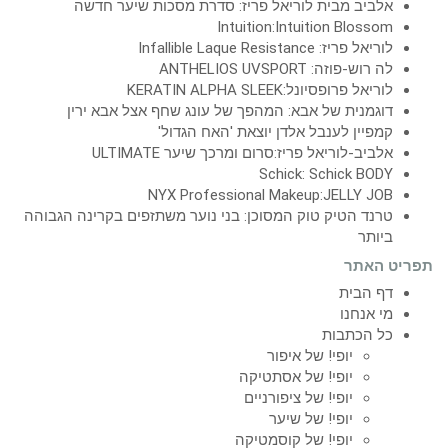
אלביב מבית לוריאל פריז: סדרת מסכות שיער חדשה
Intuition:Intuition Blossom
לוריאל פריז: Infallible Laque Resistance
לה רוש-פוזה: ANTHELIOS UVSPORT
לוריאל פרופסיונל:KERATIN ALPHA SLEEK
דוגמנית של אבא: המהפך של עונג שחף אצל אבא ירין
קמפיין לענבל אלדן יוצאת 'האח הגדול'
אלביב-לוריאל פריז:סרום ומרכך שיער ULTIMATE
Schick: Schick BODY
NYX Professional Makeup:JELLY JOB
טרנד הטיק טוק המסוכן: בני נוער משתזפים בקרינה הגבוהה
ביותר
תפריט האתר
דף הבית
מי אנחנו
כל הכתבות
יופי! של איפור
יופי! של אסתטיקה
יופי! של ציפורניים
יופי! של שיער
יופי! של קוסמטיקה