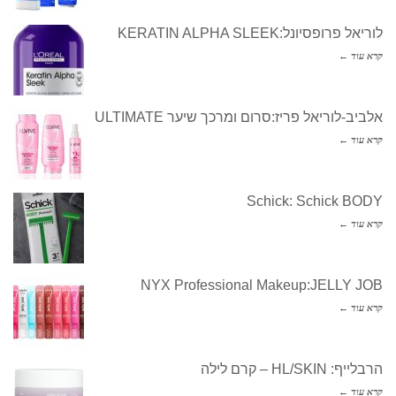
לוריאל פרופסיונל:KERATIN ALPHA SLEEK
קרא עוד ←
אלביב-לוריאל פריז:סרום ומרכך שיער ULTIMATE
קרא עוד ←
Schick: Schick BODY
קרא עוד ←
NYX Professional Makeup:JELLY JOB
קרא עוד ←
הרבלייף: HL/SKIN – קרם לילה
קרא עוד ←