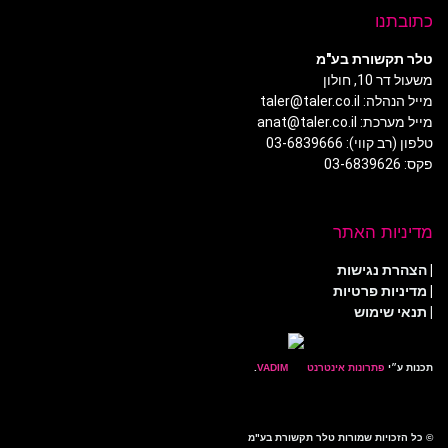
כתובתנו
טלר תקשורת בע"מ
משעול דר 10, חולון
מייל הנהלה: taler@taler.co.il
מייל מערכת: anat@taler.co.il
טלפון (רב קווי): 03-6839666
פקס: 03-6839626
מדיניות האתר
|
הצהרת נגישות
|
מדיניות פרטיות
| תנאי שימוש
תכנות ע״י
פתרונות אינטרנט
.
© כל הזכויות שמורות טלר תקשורת בע"מ