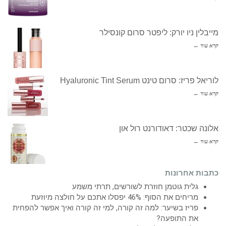
מייבלין ניו יורק: ליפטר סרום קונסילר
קרא עוד ←
לוריאל פריז: סרום טינט Hyaluronic Tint Serum
קרא עוד ←
אלונה שכטר: דאודורנט רול און
קרא עוד ←
כתבות אחרונות
גלית גוטמן חוזרת לשורשים, תרתי משמע
מריחים את הסוף: 46% יפסלו אתכם על חולצה מיוזעת
פריז בשיער: למה זה קורה, למי זה קורה ואיך אפשר להפחית
את התופעה?