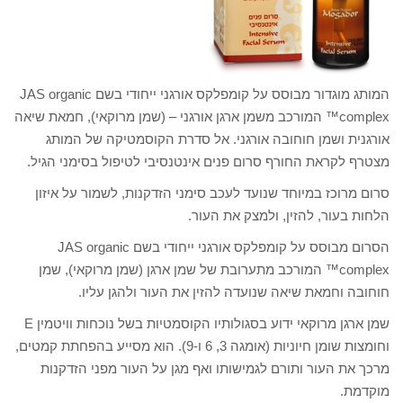
המותג מוגדור מבוסס על קומפלקס אורגני ייחודי בשם JAS organic
complex™ המורכב משמן ארגן אורגני – (שמן מרוקאי), חמאת שיאה
אורגנית ושמן חוחובה אורגני. אל סדרת הקוסמטיקה של המותג
מצטרף לקראת החורף סרום פנים אינטנסיבי לטיפול בסימני הגיל.
סרום מרוכז במיוחד שנועד לעכב סימני הזדקנות, לשמור על איזון
הלחות בעור, להזין, ולמצק את העור.
הסרום מבוסס על קומפלקס אורגני ייחודי בשם JAS organic
complex™ המורכב מתערובת של שמן ארגן (שמן מרוקאי), שמן
חוחובה וחמאת שיאה שנועדה להזין את העור ולהגן עליו.
שמן ארגן מרוקאי ידוע בסגולותיו הקוסמטיות בשל נוכחות וויטמין E
וחומצות שומן חיוניות (אומגה 3, 6 ו-9). הוא מסייע בהפחתת קמטים,
מרכך את העור ותורם לגמישותו ואף מגן על העור מפני הזדקנות
מוקדמת.