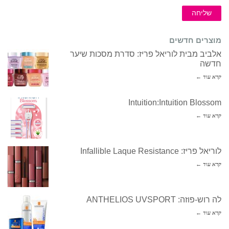
שליחה
מוצרים חדשים
אלביב מבית לוריאל פריז: סדרת מסכות שיער
חדשה
קרא עוד ←
Intuition:Intuition Blossom
קרא עוד ←
לוריאל פריז: Infallible Laque Resistance
קרא עוד ←
לה רוש-פוזה: ANTHELIOS UVSPORT
קרא עוד ←