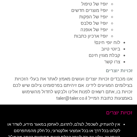
יופי! של טיפול
יופי! מוצרים חדשים
יופי! של הפקות
יופי! של סלבס
יופי! של אופנה
יופי! ארכיון כתבות
לוח יופי חינם!
ביוטי טיוב
קבלת מגזין חינם
צרו קשר
זכויות יוצרים
אנו מכבדים זכויות יוצרים ועושים מאמץ לאתר את בעלי הזכויות
בצילומים המגיעים לידינו. אם זיהיתם בפרסומינו צילום שיש לכם
זכויות בו, אתם רשאים לפנות אלינו ולבקש לחדול מהשימוש
באמצעות כתובת המייל taler@taler.co.il
זכויות יוצרים
אין להעתיק, לשכפל, לצלם, לתרגם, לאחסן במאגר מידע, לשדר או
לקלוט בכל דרך או בכל אמצעי אלקטרוני, כל חלק מהמתפרסם