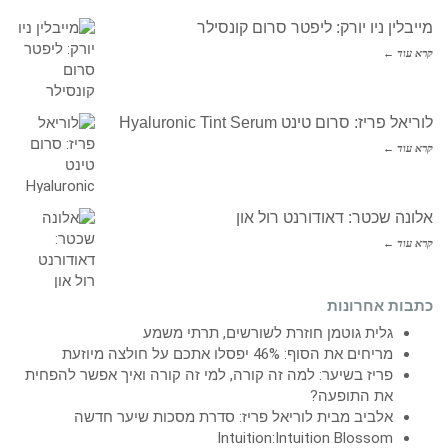
מייבלין ניו יורק: ליפטר סרום קונסילר
קרא עוד ←
לוריאל פריז: סרום טינט Hyaluronic Tint Serum
קרא עוד ←
אלונה שכטר: דאודורנט רול און
קרא עוד ←
כתבות אחרונות
גלית גוטמן חוזרת לשורשים, תרתי משמע
מריחים את הסוף: 46% יפסלו אתכם על חולצה מיוזעת
פריז בשיער: למה זה קורה, למי זה קורה ואיך אפשר להפחית
את התופעה?
אלביב מבית לוריאל פריז: סדרת מסכות שיער חדשה
Intuition:Intuition Blossom