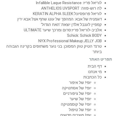
לוריאל פריז: Infallible Laque Resistance
לה רוש-פוזה: ANTHELIOS UVSPORT
לוריאל פרופסיונל:KERATIN ALPHA SLEEK
דוגמנית של אבא: המהפך של עונג שחף אצל אבא ירין
קמפיין לענבל אלדן יוצאת 'האח הגדול'
אלביב-לוריאל פריז:סרום ומרכך שיער ULTIMATE
Schick: Schick BODY
NYX Professional Makeup:JELLY JOB
טרנד הטיק טוק המסוכן: בני נוער משתזפים בקרינה הגבוהה
ביותר
תפריט האתר
דף הבית
מי אנחנו
כל הכתבות
יופי! של איפור
יופי! של אסתטיקה
יופי! של ציפורניים
יופי! של שיער
יופי! של קוסמטיקה
יופי! של טיפול
יופי! מוצרים חדשים