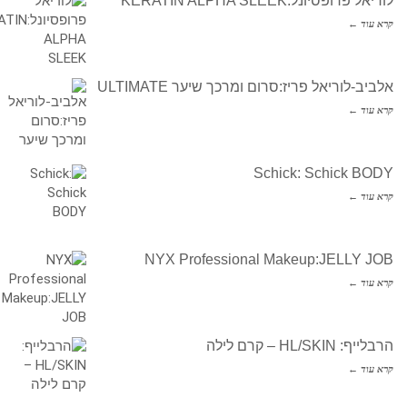
לוריאל פרופסיונל:KERATIN ALPHA SLEEK
קרא עוד ←
אלביב-לוריאל פריז:סרום ומרכך שיער ULTIMATE
קרא עוד ←
Schick: Schick BODY
קרא עוד ←
NYX Professional Makeup:JELLY JOB
קרא עוד ←
הרבלייף: HL/SKIN – קרם לילה
קרא עוד ←