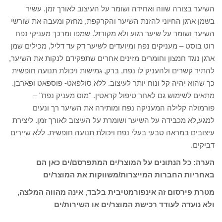
השיער בצורה שווה ואחידה ושומר על העיצוב לאורך זמן. עשיר
בשמן ארגן החיוני להזנת השיער והקרקפת, מחזק ומעבה את שורשי
השיער ושומר על שיער רגוע ולא מקורזל. שמפו ומרכך מעניקי נפח
רוט בוסט – מעניקים נפח ומיועדים לשיער דק עד דליל, מכילים שמן
ארגן נוגד חמצון וחומרים מזינים אחרים שתפקידם לנקות את השיער,
להתיר קשרים ולהעניק לו נפח, ברק, גמישות ויכולת תנועה חופשית
כך שהוא יהיה קל ונוח יותר לעיצוב. ללא סולפאט- פוספאט ופארבן.
מתאים לשימוש גם לאחר טיפול קראטין. "מוס מעניק נפח" –
פורמולה קלילה המעניקה נפח ומותירה את השיער רך ונעים
למגע,לא מכבידה על השיער ושומרת על העיצוב לאורך זמן. ליצירת
עיצובים במראה טבעי בעלי נפח ויכולת תנועה חופשית. ללא שיירים
דביקים.
הערה: כל הנתונים על המוצר/ים המתפרסם/ים כאן הם
באחריות החברות המייצרות/משווקות את המוצר/ים
מטרת פירסום זה אינפורמטיבית בלבד, אינה מהווה המלצה,
ולא נועדה לעודד רכישת המוצר/ים או השירות/ים