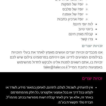
יופי! של הפקות
יופי! של סלבס
יופי! של אופנה
יופי! ארכיון כתבות
לוח יופי חינם!
ביוטי טיוב
קבלת מגזין חינם
צרו קשר
זכויות יוצרים
אנו מכבדים זכויות יוצרים ועושים מאמץ לאתר את בעלי הזכויות
בצילומים המגיעים לידינו. אם זיהיתם בפרסומינו צילום שיש לכם
זכויות בו, אתם רשאים לפנות אלינו ולבקש לחדול מהשימוש
באמצעות כתובת המייל taler@taler.co.il
זכויות יוצרים
אין להעתיק, לשכפל, לצלם, לתרגם, לאחסן במאגר מידע, לשדר או
לקלוט בכל דרך או בכל אמצעי אלקטרוני, כל חלק מהמתפרסם
באתר זה, אלא אך ורק לאחר קבלת רשות מפורשת בכתב מהמו"ל,
חברת טלר תקשורת בע"מ.