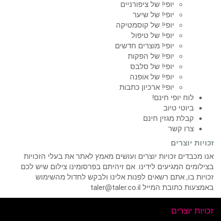
יופי! של ציפורניים
יופי! של שיער
יופי! של קוסמטיקה
יופי! של טיפול
יופי! מוצרים חדשים
יופי! של הפקות
יופי! של סלבס
יופי! של אופנה
יופי! ארכיון כתבות
לוח יופי חינם!
ביוטי טיוב
קבלת מגזין חינם
צרו קשר
זכויות יוצרים
אנו מכבדים זכויות יוצרים ועושים מאמץ לאתר את בעלי הזכויות
בצילומים המגיעים לידינו. אם זיהיתם בפרסומינו צילום שיש לכם
זכויות בו, אתם רשאים לפנות אלינו ולבקש לחדול מהשימוש
באמצעות כתובת המייל taler@taler.co.il
זכויות יוצרים