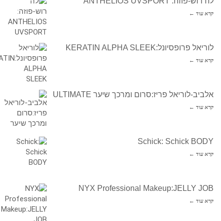
לה רוש-פוזה: ANTHELIOS UVSPORT
קרא עוד ←
לוריאל פרופסיונל:KERATIN ALPHA SLEEK
קרא עוד ←
אלביב-לוריאל פריז:סרום ומרכך שיער ULTIMATE
קרא עוד ←
Schick: Schick BODY
קרא עוד ←
NYX Professional Makeup:JELLY JOB
קרא עוד ←