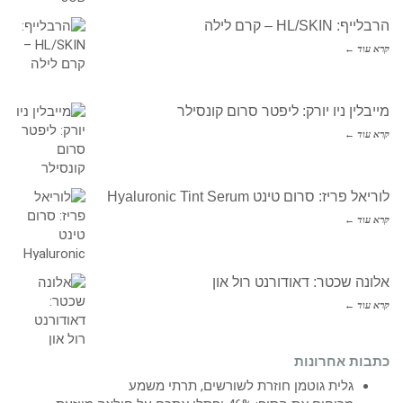
הרבלייף: HL/SKIN – קרם לילה
קרא עוד ←
מייבלין ניו יורק: ליפטר סרום קונסילר
קרא עוד ←
לוריאל פריז: סרום טינט Hyaluronic Tint Serum
קרא עוד ←
אלונה שכטר: דאודורנט רול און
קרא עוד ←
כתבות אחרונות
גלית גוטמן חוזרת לשורשים, תרתי משמע