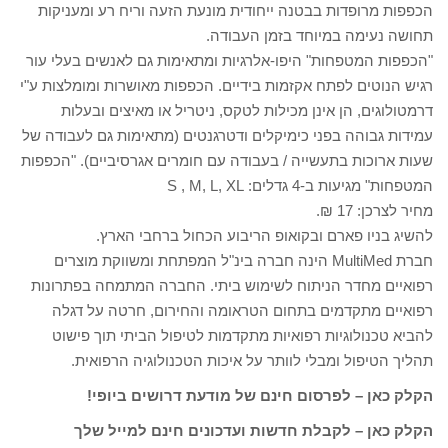
הכפפות מרופדות בבטנה ייחודית מונעת הזעה וריח רע ומעניקות
תחושה נעימה במיוחד בזמן העבודה.
"הכפפות המטפחות" היפו-אלרגיות ומתאימות גם לאנשים בעלי עור
רגיש הנוטים לפתח אקזמות בידיים. הכפפות מאושרות ומומלצות ע"י
דרמטולוגים, הן אינן מכילות לטקס, ניטריל או מאיצים ובעלות
עמידות גבוהה בפני כימיקלים ודטרגנטים (מתאימות גם לעבודה של
שעות ארוכות בתעשייה / בעבודה עם חומרים אגרסיביים). "הכפפות
המטפחות" מגיעות ב-4 גדלים: S , M, L, XL
מחיר לצרכן: 17 ₪.
להשיג בניו פארם ובקואופ הריבוע הכחול ברחבי הארץ.
חברת MultiMed הינה חברה בינ"ל המפתחת ומשווקת מוצרים
רפואיים מחדר הניתוח לשימוש ביתי. החברה המתמחה בפתרונות
רפואיים מתקדמים בתחום הטראומה והחירום, חרטה על דגלה
להביא טכנולוגיות רפואיות מתקדמות לטיפול הביתי תוך פישוט
תהליך הטיפול ומבלי לוותר על איכות הטכנולוגיה הרפואית.
הקלק כאן – לפרסום חינם של מודעת דרושים ביופי!
הקלק כאן – לקבלת חדשות ועדכונים חינם למייל שלך