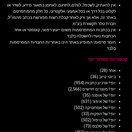
אין להעתיק, לשכפל, לצלם, לתרגם, לאחסן במאגר מידע, לשדר או
לקלוט בכל דרך או בכל אמצעי אלקטרוני, כל חלק מהמתפרסם
באתר זה, אלא אך ורק לאחר קבלת רשות מפורשת בכתב מהמו"ל,
חברת טלר תקשורת בע"מ.
אין בכתבות המתפרסמות משום ייעוץ רפואי, קוסמטי או אחר.
הכתבות נועדו להשכלה בלבד.
חומר פרסומי המופיע באתר הינו באחריות החברות המפרסמות
בלבד.
קטגוריות באתר יופי
אחר
(28)
ביוטי טיוב
(36)
יופי! ארכיון כתבות
(954)
יופי! מוצרים חדשים
(2,566)
יופי! של אופנה
(35)
יופי! של איפור
(631)
יופי! של אסתטיקה
(502)
יופי! של הפקות
(33)
יופי! של טיפול
(502)
יופי! של סלבס
(73)