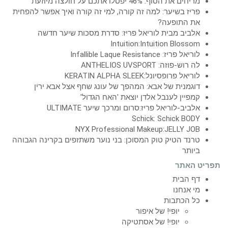
מריחים את הסוף: 46% יפסלו אתכם על חולצה מיוזעת
פריז בשיער: למה זה קורה, למי זה קורה ואיך אפשר להפחית
את התופעה?
אלביב מבית לוריאל פריז: סדרת מסכות שיער חדשה
Intuition:Intuition Blossom
לוריאל פריז: Infallible Laque Resistance
לה רוש-פוזה: ANTHELIOS UVSPORT
לוריאל פרופסיונל:KERATIN ALPHA SLEEK
דוגמנית של אבא: המהפך של עונג שחף אצל אבא ירין
קמפיין לענבל אלדן יוצאת 'האח הגדול'
אלביב-לוריאל פריז:סרום ומרכך שיער ULTIMATE
Schick: Schick BODY
NYX Professional Makeup:JELLY JOB
טרנד הטיק טוק המסוכן: בני נוער משתזפים בקרינה הגבוהה
ביותר
תפריט האתר
דף הבית
מי אנחנו
כל הכתבות
יופי! של איפור
יופי! של אסתטיקה