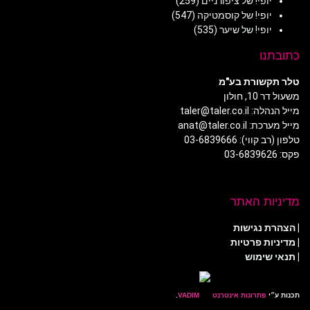
יופי! של ציפורניים
(259)
יופי! של קוסמטיקה
(547)
יופי! של שיער
(535)
כתובתנו
טלר תקשורת בע"מ
משעול דר 10, חולון
מייל הנהלה: taler@taler.co.il
מייל מערכת: anat@taler.co.il
טלפון (רב קווי): 03-6839666
פקס: 03-6839626
מדיניות האתר
|
הצהרת נגישות
|
מדיניות פרטיות
| תנאי שימוש
תכנות ע״י
פתרונות אינטרנט
.