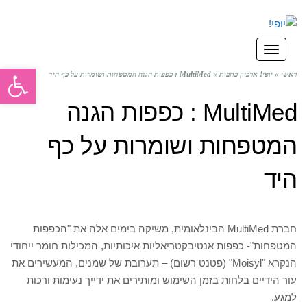
תפריט
פתח סרגל
ראשי
»
יופי! ארכיון כתבות
»
MultiMed : כפפות הגנה המטפחות ושומרות על כף היד
MultiMed : כפפות הגנה
המטפחות ושומרות על כף
היד
חברת MultiMed הבינלאומית, משיקה בימים אלה את "הכפפות
המטפחות"- כפפות אנטיבקטריאליות איכותיות, המכילות חומר ייחודי
הנקרא "Moisyl" (פטנט רשום) – תערובת של שמנים, המעשירים את
עור הידיים בלחות בזמן השימוש ומותירים את ידייך נעימות ורכות
למגע.