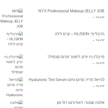
NYX Professional Makeup:JELLY JOB
קרא עוד ←
הרבלייף: HL/SKIN – קרם לילה
קרא עוד ←
מייבלין ניו יורק: ליפטר סרום קונסילר
קרא עוד ←
לוריאל פריז: סרום טינט Hyaluronic Tint Serum
קרא עוד ←
אלונה שכטר: דאודורנט רול און