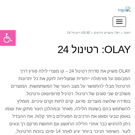
תפריט
פתח סרגל
ראשי
»
יופי! מוצרים חדשים
»
OLAY: רטינול 24
OLAY: רטינול 24
OLAY משיק את סדרת רטינול 24 – קו מוצרי לילה פורץ דרך
המבוסס על פורמולה ייחודית שמצליחה לזקק את כל יתרונות
הרטינול מבלי להתפשר על מצב העור של המשתמשות. המוצרים
משלבים שני סוגים של רטינול: רטיניל פרופיונאט ורטינול.
בסדרה שלושה מוצרים: סרום, קרם לחות וקרם עיניים. מומלץ
להשתמש בהם בשעות הלילה, מאחר ובמהלכן העור מתקן את עצמו
באופן טבעי וסופג את הרכיבים הפעילים ביתר קלות. את ההבדל
ניתן להרגיש כבר אחרי הלילה הראשון עם תחושת מרקם רך ונעים
לעור. השיפור הניכר ביותר יגיע לאחר 14 ימים: בזכות הרטינול,