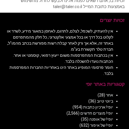
זכויות בו, אתם רשאים לפנות אלינו ולבקש לחדול מהשימוש
באמצעות כתובת המייל taler@taler.co.il
זכויות יוצרים
אין להעתיק, לשכפל, לצלם, לתרגם, לאחסן במאגר מידע, לשדר או
לקלוט בכל דרך או בכל אמצעי אלקטרוני, כל חלק מהמתפרסם
באתר זה, אלא אך ורק לאחר קבלת רשות מפורשת בכתב מהמו"ל,
חברת טלר תקשורת בע"מ.
אין בכתבות המתפרסמות משום ייעוץ רפואי, קוסמטי או אחר.
הכתבות נועדו להשכלה בלבד.
חומר פרסומי המופיע באתר הינו באחריות החברות המפרסמות
בלבד.
קטגוריות באתר יופי
אחר
(28)
ביוטי טיוב
(36)
יופי! ארכיון כתבות
(954)
יופי! מוצרים חדשים
(2,566)
יופי! של אופנה
(35)
יופי! של איפור
(632)