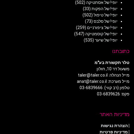
יופי! של אסתטיקה
(502)
יופי! של הפקות
(33)
יופי! של טיפול
(502)
יופי! של סלבס
(73)
יופי! של ציפורניים
(259)
יופי! של קוסמטיקה
(547)
יופי! של שיער
(535)
כתובתנו
טלר תקשורת בע"מ
משעול דר 10, חולון
מייל הנהלה: taler@taler.co.il
מייל מערכת: anat@taler.co.il
טלפון (רב קווי): 03-6839666
פקס: 03-6839626
מדיניות האתר
|
הצהרת נגישות
|
מדיניות פרטיות