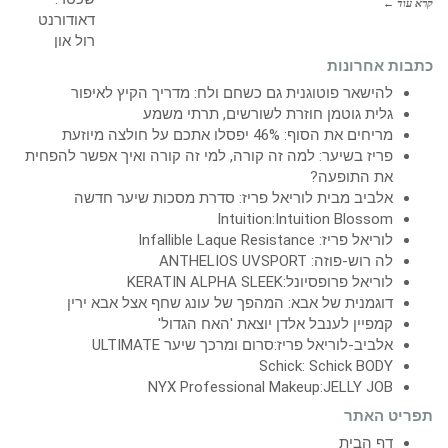
קרא עוד ←
כתבות אחרונות
להישאר פוטוגנית גם כשחם ולח: מדריך הקיץ לאיפור
גלית גוטמן חוזרת לשורשים, תרתי משמע
מריחים את הסוף: 46% יפסלו אתכם על חולצה מיוזעת
פריז בשיער: למה זה קורה, למי זה קורה ואיך אפשר להפחית
את התופעה?
אלביב מבית לוריאל פריז: סדרת מסכות שיער חדשה
Intuition:Intuition Blossom
לוריאל פריז: Infallible Laque Resistance
לה רוש-פוזה: ANTHELIOS UVSPORT
לוריאל פרופסיונל:KERATIN ALPHA SLEEK
דוגמנית של אבא: המהפך של עונג שחף אצל אבא ירין
קמפיין לענבל אלדן יוצאת 'האח הגדול'
אלביב-לוריאל פריז:סרום ומרכך שיער ULTIMATE
Schick: Schick BODY
NYX Professional Makeup:JELLY JOB
תפריט האתר
דף הבית