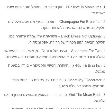
1. I Believe In Manicures – גוון תכלת נקי, מסמל טוהר ותום שהיו
ראויים אז.
2. Champagne For Breakfast – הוא גוון כסוף וגם מגיע חלקיקים
חלקיקים. ממש כמו שמפניה לארוחת בוקר.
3. Black Dress Not Optional – השראתה של שמלה שחורה כמו
הלילה הביאה לגוון הכחול של הלילה, אפל ומסתורי.
4. Apartment For Two – נגיעה של ורוד ילדותי, מלא ברוך ובהשראת
שמלה ורודה אחת. זה הוא הפוקסיה המשרה תחושת חופש וצעירות.
5. Rich & Brazilian- גוון היוקרה, המשי והקטיפה – בורדו במעטה
סגלגל.
6. Meet My "Decorator"- גוון אדום נועז, עם תת גוון כתום מורד
ומתחצף- מסרב להיעלם מהנוף.
7. Got The Mean Reds- גוון בורדו יין, מאופק ומעומעם הנותן מראה
אלגנטי.