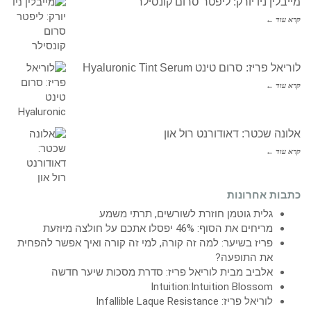
מייבלין ניו יורק: ליפטר סרום קונסילר
קרא עוד ←
לוריאל פריז: סרום טינט Hyaluronic Tint Serum
קרא עוד ←
אלונה שכטר: דאודורנט רול און
קרא עוד ←
כתבות אחרונות
גלית גוטמן חוזרת לשורשים, תרתי משמע
מריחים את הסוף: 46% יפסלו אתכם על חולצה מיוזעת
פריז בשיער: למה זה קורה, למי זה קורה ואיך אפשר להפחית
את התופעה?
אלביב מבית לוריאל פריז: סדרת מסכות שיער חדשה
Intuition:Intuition Blossom
לוריאל פריז: Infallible Laque Resistance