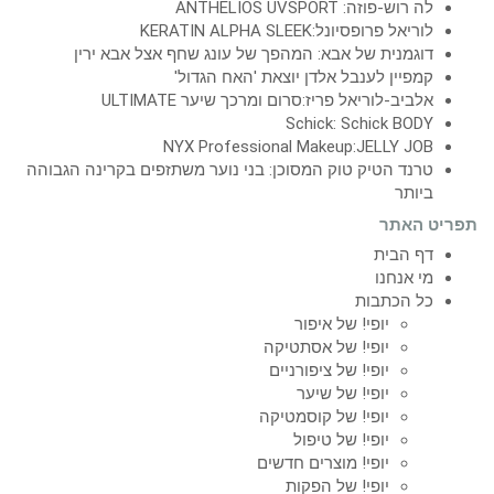
לה רוש-פוזה: ANTHELIOS UVSPORT
לוריאל פרופסיונל:KERATIN ALPHA SLEEK
דוגמנית של אבא: המהפך של עונג שחף אצל אבא ירין
קמפיין לענבל אלדן יוצאת 'האח הגדול'
אלביב-לוריאל פריז:סרום ומרכך שיער ULTIMATE
Schick: Schick BODY
NYX Professional Makeup:JELLY JOB
טרנד הטיק טוק המסוכן: בני נוער משתזפים בקרינה הגבוהה
ביותר
תפריט האתר
דף הבית
מי אנחנו
כל הכתבות
יופי! של איפור
יופי! של אסתטיקה
יופי! של ציפורניים
יופי! של שיער
יופי! של קוסמטיקה
יופי! של טיפול
יופי! מוצרים חדשים
יופי! של הפקות