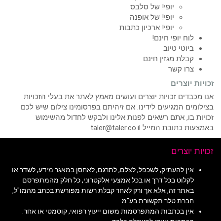
יופי! של סלבס
יופי! של אופנה
יופי! ארכיון כתבות
לוח יופי חינם!
ביוטי טיוב
קבלת מגזין חינם
צרו קשר
זכויות יוצרים
אנו מכבדים זכויות יוצרים ועושים מאמץ לאתר את בעלי הזכויות
בצילומים המגיעים לידינו. אם זיהיתם בפרסומינו צילום שיש לכם
זכויות בו, אתם רשאים לפנות אלינו ולבקש לחדול מהשימוש
באמצעות כתובת המייל taler@taler.co.il
זכויות יוצרים
אין להעתיק, לשכפל, לצלם, לתרגם, לאחסן במאגר מידע, לשדר או
לקלוט בכל דרך או בכל אמצעי אלקטרוני, כל חלק מהמתפרסם
באתר זה, אלא אך ורק לאחר קבלת רשות מפורשת בכתב מהמו"ל,
חברת טלר תקשורת בע"מ.
אין בכתבות המתפרסמות משום ייעוץ רפואי, קוסמטי או אחר.