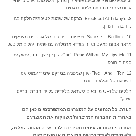
8. Fire Escape Rendezvous- גוון מתוק, מלא סוכר או סוכריות-
אדום שימרי בתוספת גליטרים גסים.
9. Breakfast At Tiffany's- מרקם של שמנת קטיפתית חלקה בגוון
ניוד בהיר ועדין.
10. Sunrise… Bedtime- צפיפות ניו יורקית של גליטרים מעניקים
מראה אטום כמעט בגווני בורדו- מרמלדה עם פתיתי יהלום מלוטש.
11. Can't Read Without My Lipstick- גוון יין ישן, כהה, עמוק עכור
בניחוח חורפי.
12. Five – And – Ten- גוון שמפניה במרקם שימרי עמוס וגס,
השראה של הגלאם ביזנס.
הלקים של OPI מיובאים לישראל בלעדית על ידי חברת "ברייסון
שיווק".
הערה: כל הנתונים על המוצר/ים המתפרסם/ים כאן הם
באחריות החברות המייצרות/משווקות את המוצר/ים
מטרת פירסום זה אינפורמטיבית בלבד, אינה מהווה המלצה,
ולא נועדה לעודד רכישת המוצר/ים או השירות/ים