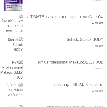
קרא עוד ←
אלביב-לוריאל פריז:סרום ומרכך שיער ULTIMATE
קרא עוד ←
Schick: Schick BODY
קרא עוד ←
NYX Professional Makeup:JELLY JOB
קרא עוד ←
הרבלייף: HL/SKIN – קרם לילה
קרא עוד ←