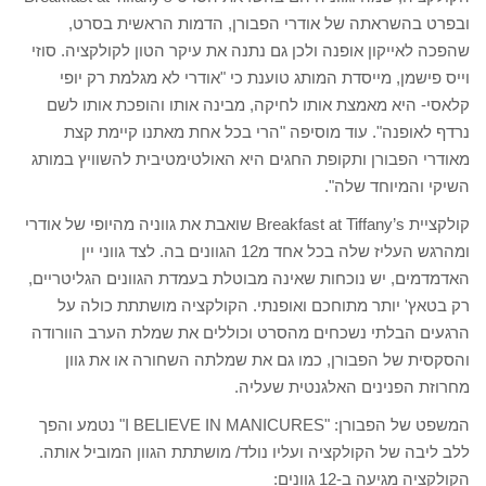
ובפרט בהשראתה של אודרי הפבורן, הדמות הראשית בסרט,
שהפכה לאייקון אופנה ולכן גם נתנה את עיקר הטון לקולקציה. סוזי
וייס פישמן, מייסדת המותג טוענת כי "אודרי לא מגלמת רק יופי
קלאסי- היא מאמצת אותו לחיקה, מבינה אותו והופכת אותו לשם
נרדף לאופנה". עוד מוסיפה "הרי בכל אחת מאתנו קיימת קצת
מאודרי הפבורן ותקופת החגים היא האולטימטיבית להשוויץ במותג
השיקי והמיוחד שלה".
קולקציית Breakfast at Tiffany’s שואבת את גווניה מהיופי של אודרי
ומהרגש העליז שלה בכל אחד מ12 הגוונים בה. לצד גווני יין
האדמדמים, יש נוכחות שאינה מבוטלת בעמדת הגוונים הגליטריים,
רק בטאץ' יותר מתוחכם ואופנתי. הקולקציה מושתתת כולה על
הרגעים הבלתי נשכחים מהסרט וכוללים את שמלת הערב הוורודה
והסקסית של הפבורן, כמו גם את שמלתה השחורה או את גוון
מחרוזת הפנינים האלגנטית שעליה.
המשפט של הפבורן: "I BELIEVE IN MANICURES" נטמע והפך
ללב ליבה של הקולקציה ועליו נולד/ מושתתת הגוון המוביל אותה.
הקולקציה מגיעה ב-12 גוונים: